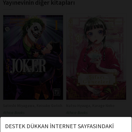
Yayınevinin diğer kitapları
Satoshi Miyagawa, Keisuke Gotoh
Natsu Hyuuga, Kurage Neko
Athica Books
Athica Books
Joker – Tek Kişilik Operasyon 1
Şifacı Günceleri 13
DESTEK DÜKKAN İNTERNET SAYFASINDAKİ