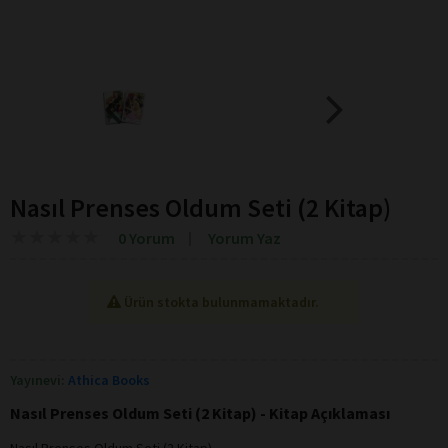
Nasıl Prenses Oldum Seti (2 Kitap)
★
★
★
★
★
★
★
★
★
★
0 Yorum
Yorum Yaz
Ürün stokta bulunmamaktadır.
Yayınevi:
Athica Books
Nasıl Prenses Oldum Seti (2 Kitap) - Kitap Açıklaması
Nasıl Prenses Oldum Seti (2 Kitap)