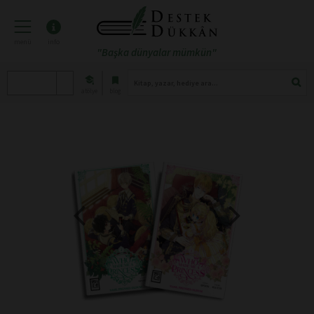
menü
info
"Başka dünyalar mümkün"
atölye
blog