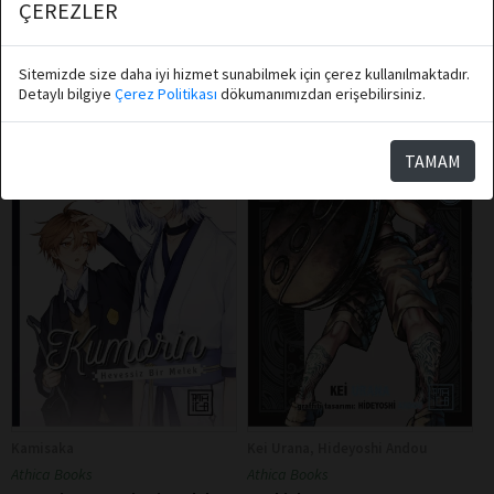
ÇEREZLER
Sepete Ekle
Sepete Ekle
Sitemizde size daha iyi hizmet sunabilmek için çerez kullanılmaktadır.
Detaylı bilgiye
Çerez Politikası
dökumanımızdan erişebilirsiniz.
TAMAM
Kamisaka
Kei Urana, Hideyoshi Andou
Athica Books
Athica Books