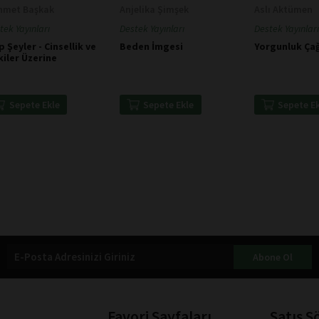
hmet Başkak
Anjelika Şimşek
Aslı Aktümen
tek Yayınları
Destek Yayınları
Destek Yayınları
p Şeyler - Cinsellik ve
Beden İmgesi
Yorgunluk Çağ
şkiler Üzerine
Sepete Ekle
Sepete Ekle
Sepete E
Abone Ol
Favori Sayfaları
Satış S