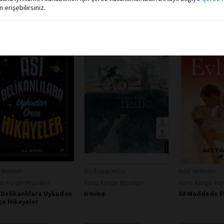
erişebilirsiniz.
 Marvel
Barbara Yelin
Adil Yıldırım
a Karga Yayınları
Kara Karga Yayınları
Kara Karga Yayı
 Delikanlılara Uykudan
Irmina
50 Maddede Ev
ce Hikayeler