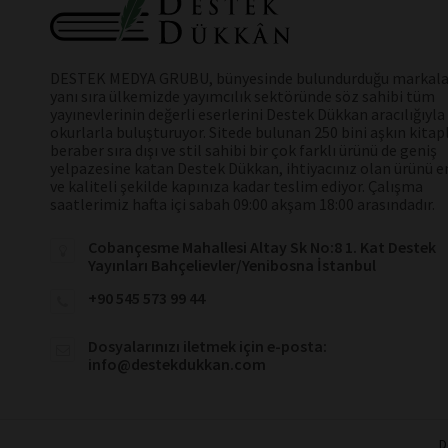
DESTEK MEDYA GRUBU, bünyesinde bulundurduğu markala
yanı sıra ülkemizde yayımcılık sektöründe söz sahibi tüm
yayınevlerinin değerli eserlerini Destek Dükkan aracılığıyla
okurlarla buluşturuyor. Sitede bulunan 250 bini aşkın kitap
beraber sıra dışı ve stil sahibi bir çok farklı ürünü de geniş
yelpazesine katan Destek Dükkan, ihtiyacınız olan ürünü en
ve kaliteli şekilde kapınıza kadar teslim ediyor. Çalışma
saatlerimiz hafta içi sabah 09:00 akşam 18:00 arasındadır.
Cobançesme Mahallesi Altay Sk No:8 1. Kat Destek
Yayınları Bahçelievler/Yenibosna İstanbul
+90 545 573 99 44
Dosyalarınızı iletmek için e-posta:
info@destekdukkan.com
D