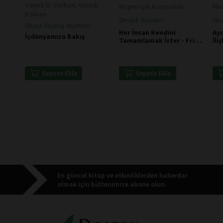
Vamık D. Volkan, Vamık
Bilgen Işık Karaşahin
Me
Volkan
Destek Yayınları
Des
Beyaz Baykuş Yayınları
Her İnsan Kendini
Ayı
İçdünyamıza Bakış
Tamamlamak İster - Fritz
İli
Perls
Sepete Ekle
Sepete Ekle
En güncel kitap ve etkinliklerden haberdar
olmak için bültenimize abone olun.