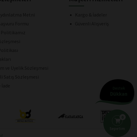
ydınlatma Metni
Kargo & İadeler
aşvuru Formu
Güvenli Alışveriş
k Politikamız
Sözleşmesi
olitikası
akları
ım ve Üyelik Sözleşmesi
li Satış Sözleşmesi
e İade
Destek
Dükkan
0
Sepetim
if