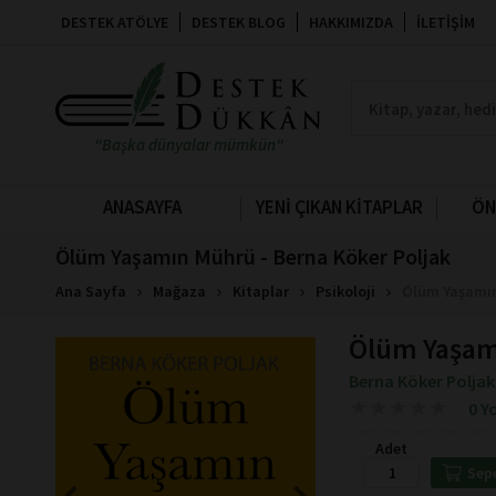
DESTEK ATÖLYE
DESTEK BLOG
HAKKIMIZDA
İLETIŞIM
"Başka dünyalar mümkün"
ANASAYFA
YENİ ÇIKAN KİTAPLAR
ÖN
Ölüm Yaşamın Mührü - Berna Köker Poljak
Ana Sayfa
Mağaza
Kitaplar
Psikoloji
Ölüm Yaşamın
Ölüm Yaşa
Berna Köker Poljak
★
★
★
★
★
★
★
★
★
★
0 Y
Adet
Sep