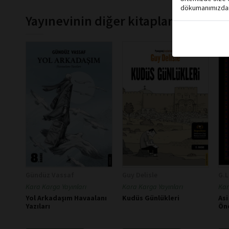
dökumanımızdan 
Yayınevinin diğer kitapları
Gündüz Vassaf
Guy Delisle
G.L
Kara Karga Yayınları
Kara Karga Yayınları
Kar
Yol Arkadaşım Havaalanı
Kudüs Günlükleri
Asi
Yazıları
Ön