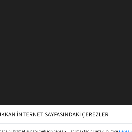
KKAN İNTERNET SAYFASINDAKİ ÇEREZLER
aha iyi hizmet sunabilmek için çerez kullanılmaktadır. Detaylı bilgiye
Çerez P