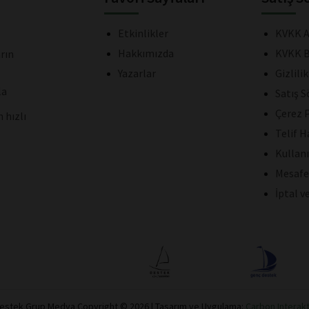
Etkinlikler
KVKK A
Hakkımızda
KVKK B
rın
Yazarlar
Gizlili
la
Satış 
Çerez P
 hızlı
Telif H
Kullan
Mesafe
İptal v
estek Grup Medya Copyright © 2026 | Tasarım ve Uygulama:
Carbon Interakt