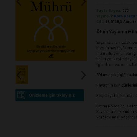
Sayfa Sayısı:
272
Yayınevi:
Kara Karga 
Cilt:
13,5*19,5 Amerik
Ölüm Yaşamın Mühr
Yaşamla aramızdaki pe
bizden hayatı, "kendini
mührüdür; onun varlığı
halimize, keşfe dayalı
ilgili ilham veren mutlak
"Ölüm eşlikçiliği" hakk
Hayatının son günlerin
Peki hayat hakkında n
Berna Köker Poljak tar
kavramlarını yeniden 
vererek nasıl yaşanaca