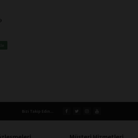
ı
kle
Bizi Takip Edin...
özleşmeleri
Müşteri Hizmetleri