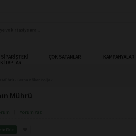
 SİPARİŞTEKİ
ÇOK SATANLAR
KAMPANYALAR
KİTAPLAR
 Mührü - Berna Köker Poljak
mın Mührü
orum
Yorum Yaz
ete Ekle