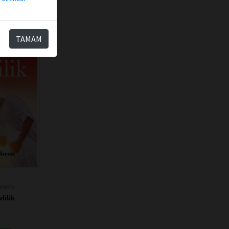
TAMAM
nları
lilik