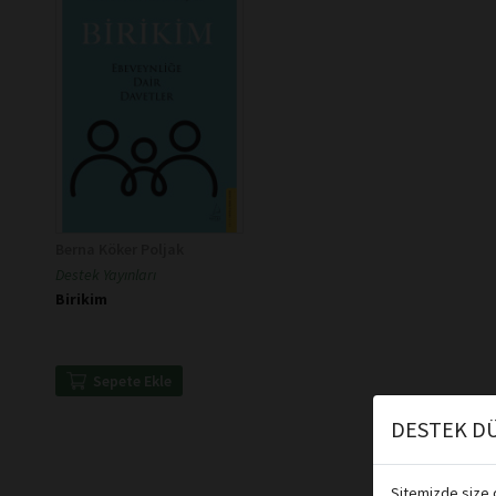
Berna Köker Poljak
Destek Yayınları
Birikim
Sepete Ekle
DESTEK DÜ
Sitemizde size d