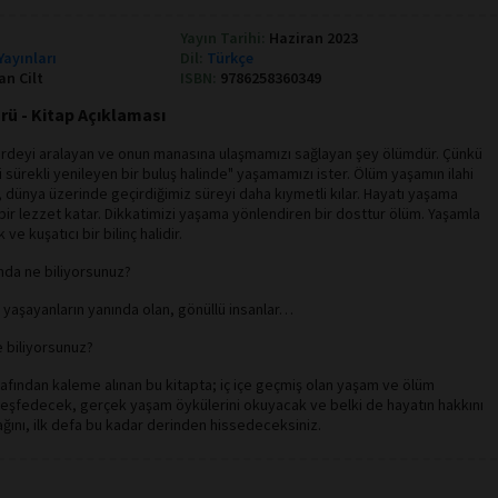
Yayın Tarihi:
Haziran 2023
Yayınları
Dil:
Türkçe
an Cilt
ISBN:
9786258360349
ü - Kitap Açıklaması
rdeyi aralayan ve onun manasına ulaşmamızı sağlayan şey ölümdür. Çünkü
 sürekli yenileyen bir buluş halinde" yaşamamızı ister. Ölüm yaşamın ilahi
, dünya üzerinde geçirdiğimiz süreyi daha kıymetli kılar. Hayatı yaşama
 bir lezzet katar. Dikkatimizi yaşama yönlendiren bir dosttur ölüm. Yaşamla
 ve kuşatıcı bir bilinç halidir.
ında ne biliyorsunuz?
i yaşayanların yanında olan, gönüllü insanlar…
e biliyorsunuz?
afından kaleme alınan bu kitapta; iç içe geçmiş olan yaşam ve ölüm
keşfedecek, gerçek yaşam öykülerini okuyacak ve belki de hayatın hakkını
ğını, ilk defa bu kadar derinden hissedeceksiniz.