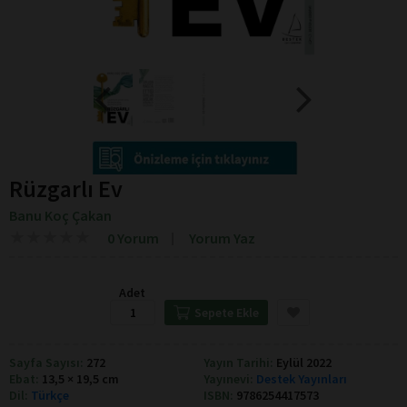
Rüzgarlı Ev
Banu Koç Çakan
★
★
★
★
★
★
★
★
★
★
0 Yorum
Yorum Yaz
Adet
Sepete Ekle
Sayfa Sayısı:
272
Yayın Tarihi:
Eylül 2022
Ebat:
13,5 × 19,5 cm
Yayınevi:
Destek Yayınları
Dil:
Türkçe
ISBN:
9786254417573