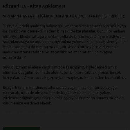
Rüzgarlı Ev - Kitap Açıklaması
SIRLARIN HASTA ETTİĞİ RUHLARI ANCAK GERÇEKLER İYİLEŞTİREBİLİR.
"Derya elindeki anahtara bakıyordu. Anahtar varsa açılmak için bekleyen
bir de kilit var demekti. Madem bir şekilde karşılaştılar, bunun bir anlamı
olmalıydı. Elinde tuttuğu anahtar, belki de birine veya bir yere aidiyetini
sorgulaması ya da açılacak kapıyı bulma yolunda kazanacağı deneyimler
için bir araçtı. Ya da tüm bu merak, bir şeyleri bir şeylere oldurma ve
uydurma çabası sadece bir saçmalıktı ve anahtarlar hiçbir kapıyı
açmıyordu…"
Büyüdüğümüz ailelere karşı içimizde taşıdığımız, halledemediğimiz
olumsuz duygular; elimizde alevi tüten bir koru tutmak gibidir. En çok
bizi yakar… O koru ancak geçmişle hesaplaşarak elimizden bırakabiliriz.
Rüzgârlı Ev sizi kendinize, ailenize ve yaşamınıza dair bir yolculuğa
çıkaracak, içinizde alevi sönse de közü her daim canınızı yakan,
yüzleşemediğiniz gerçeklerle helalleşip yüklerinizden arınmış bir halde
yürümenize yardımcı olacak.