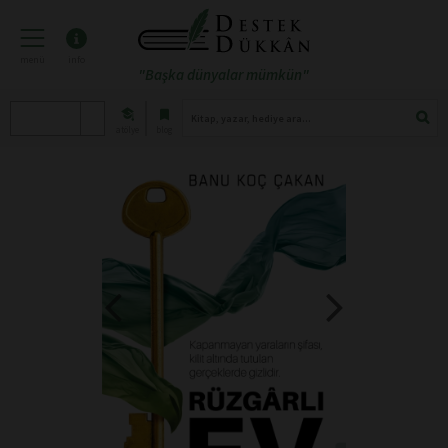
menü
info
"Başka dünyalar mümkün"
atölye
blog