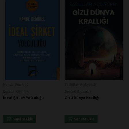
Hande Demirel
Sadullah Açıkyürek
Destek Yayınları
Destek Yayınları
İdeal Şirket Yolculuğu
Gizli Dünya Krallığı
Sepete Ekle
Sepete Ekle