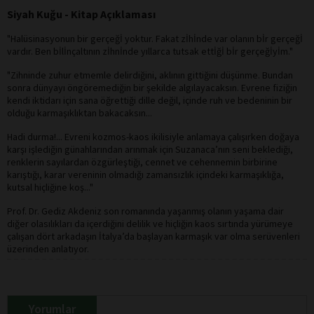
Siyah Kuğu - Kitap Açıklaması
"Halüsinasyonun bir gerçeğİ yoktur. Fakat zİhİnde var olanın bİr gerçeğİ
vardır. Ben bİlİnçaltının zİhnİnde yıllarca tutsak ettİğİ bİr gerçeğİyİm."
"Zihninde zuhur etmemle delirdiğini, aklının gittiğini düşünme. Bundan
sonra dünyayı öngöremediğin bir şekilde algılayacaksın. Evrene fiziğin
kendi iktidarı için sana öğrettiği dille değil, içinde ruh ve bedeninin bir
olduğu karmaşıklıktan bakacaksın...
Hadi durma!... Evreni kozmos-kaos ikilisiyle anlamaya çalışırken doğaya
karşı işlediğin günahlarından arınmak için Suzanaca’nın seni beklediği,
renklerin sayılardan özgürleştiği, cennet ve cehennemin birbirine
karıştığı, karar vereninin olmadığı zamansızlık içindeki karmaşıklığa,
kutsal hiçliğine koş..."
Prof. Dr. Gediz Akdeniz son romanında yaşanmış olanın yaşama dair
diğer olasılıkları da içerdiğini delilik ve hiçliğin kaos sırtında yürümeye
çalışan dört arkadaşın İtalya’da başlayan karmaşık var olma serüvenleri
üzerinden anlatıyor.
Yorumlar