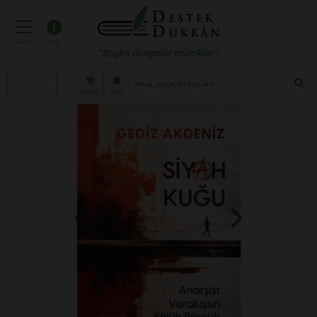
menü
info
"Başka dünyalar mümkün"
atölye
blog