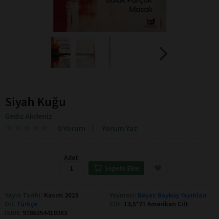
Siyah Kuğu
Gediz Akdeniz
★
★
★
★
★
★
★
★
★
★
0 Yorum
Yorum Yaz
Adet
Sepete Ekle
Yayın Tarihi:
Kasım 2023
Yayınevi:
Beyaz Baykuş Yayınları
Dil:
Türkçe
Cilt:
13,5*21 Amerikan Cilt
ISBN:
9786254410383