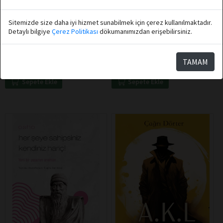
Sitemizde size daha iyi hizmet sunabilmek için çerez kullanılmaktadır.
Özlem Küskü
Selda Terek
Detaylı bilgiye
Çerez Politikası
dökumanımızdan erişebilirsiniz.
Destek Yayınları
Destek Yayınları
Gladyatör Kararını Arenada
Karşı Penceredeki Kadın
Verir - Seneca
TAMAM
Sepete Ekle
Sepete Ekle