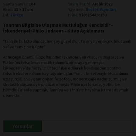
Sayfa Sayısı:
104
Yayın Tarihi:
Aralık 2022
Ebat:
11 × 18 cm
Yayınevi:
Destek Yayınları
Dil:
Türkçe
ISBN:
9786254418150
Tanrının Bilgisine Ulaşmak Mutluluğun Kendisidir -
İskenderiyeli Philo Judaeus - Kitap Açıklaması
"Tanrı ile birlikte olunca, her şey güzel olur, Tanrı’ya verilecek tek sunak
saf ve temiz bir kalptir."
Antikçağın önemli filozoflarından İskenderiyeli Philo, Pythagoras ve
Platon’un felsefesini mistik ruhunda bir araya getirmiştir.
İskenderiye’de "yüzyılın üstadı" ilan edilerek kendisinden sonraki
felsefi ekollere ilham kaynağı olmuştur. Yunan felsefesiyle Musa dinini
uzlaştırdığı anlayıştan doğan felsefesi, modern çağa kadar sürmüş ve
skolastik düşünceye öncülük etmiştir. Philo için felsefe, yetkin bir
bilimdir. Felsefe yapmak, Tanrı’ya ve Tanrı’nın hayaline hasret duymak
demektir.
Yorumlar