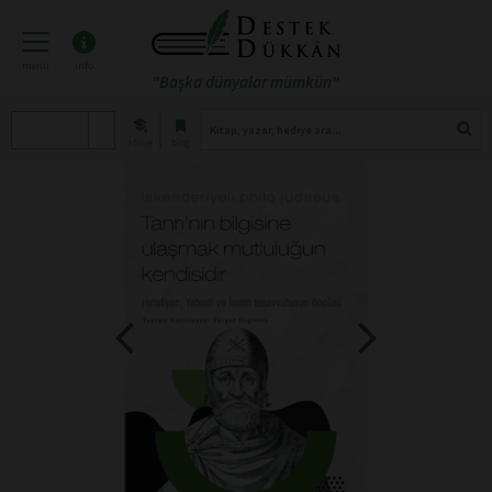
menü
info
"Başka dünyalar mümkün"
atölye
blog