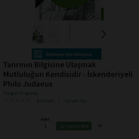
Tanrının Bilgisine Ulaşmak
Mutluluğun Kendisidir - İskenderiyeli
Philo Judaeus
Turgut Özgüney
★
★
★
★
★
★
★
★
★
★
0 Yorum
Yorum Yaz
Adet
Sepete Ekle