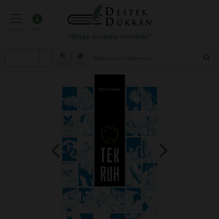
menü
info
"Başka dünyalar mümkün"
atölye
blog