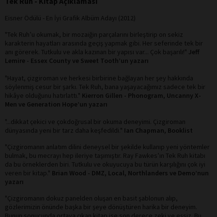
Tek Ruh - Kitap Açıklaması
Eisner Ödülü - En İyi Grafik Albüm Adayı (2012)
"Tek Ruh’u okumak, bir mozaiğin parçalarını birleştirip on sekiz
karakterin hayatları arasında geçiş yapmak gibi. Her seferinde tek bir
anı görerek. Tutkulu ve akla kazınan bir yapısı var... Çok başarılı!"
Jeff
Lemire - Essex County ve Sweet Tooth’un yazarı
"Hayat, çizgiroman ve herkesi birbirine bağlayan her şey hakkında
söylenmiş cesur bir şarkı. Tek Ruh, bana yaşayacağımız sadece tek bir
hikâye olduğunu hatırlattı."
Kierron Gillen - Phonogram, Uncanny X-
Men ve Generation Hope’un yazarı
"...dikkat çekici ve çokdoğrusal bir okuma deneyimi. Çizgiroman
dünyasında yeni bir tarz daha keşfedildi."
Ian Chapman, Booklist
"Çizgiromanın anlatım dilini deneysel bir şekilde kullanıp yeni yöntemler
bulmak, bu mecrayı hep ileriye taşımıştır. Ray Fawkes’ın Tek Ruh kitabı
da bu örneklerden biri. Tutkulu ve okuyucuya bu türün karşılığını çok iyi
veren bir kitap."
Brian Wood - DMZ, Local, Northlanders ve Demo’nun
yazarı
"Çizgiromanın dokuz panelden oluşan en basit şablonun alıp,
gözlerimizin önünde başka bir şeye dönüştüren harika bir deneyim.
Bunun sonucunda ortaya çıkan kitap ise son derece zeki ve eşsiz. Bu