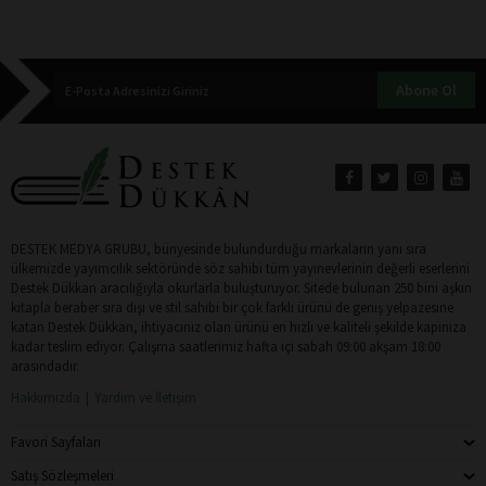
Abone Ol
DESTEK MEDYA GRUBU, bünyesinde bulundurduğu markaların yanı sıra
ülkemizde yayımcılık sektöründe söz sahibi tüm yayınevlerinin değerli eserlerini
Destek Dükkan aracılığıyla okurlarla buluşturuyor. Sitede bulunan 250 bini aşkın
kitapla beraber sıra dışı ve stil sahibi bir çok farklı ürünü de geniş yelpazesine
katan Destek Dükkan, ihtiyacınız olan ürünü en hızlı ve kaliteli şekilde kapınıza
kadar teslim ediyor. Çalışma saatlerimiz hafta içi sabah 09:00 akşam 18:00
arasındadır.
Hakkımızda
Yardım ve İletişim
Favori Sayfaları
Satış Sözleşmeleri