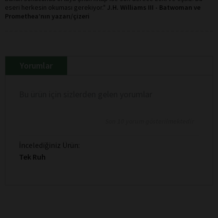
eseri herkesin okuması gerekiyor."
J.H. Williams III - Batwoman ve
Promethea’nın yazarı/çizeri
Yorumlar
Bu ürün için sizlerden gelen yorumlar
Son 10 yorum gösterilmektedir
İncelediğiniz Ürün:
Tek Ruh