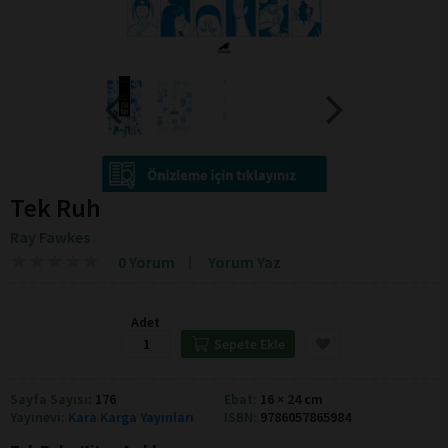
Tek Ruh
Ray Fawkes
★
★
★
★
★
★
★
★
★
★
0 Yorum
Yorum Yaz
Adet
Sepete Ekle
Sayfa Sayısı:
176
Ebat:
16 × 24 cm
Yayınevi:
Kara Karga Yayınları
ISBN:
9786057865984