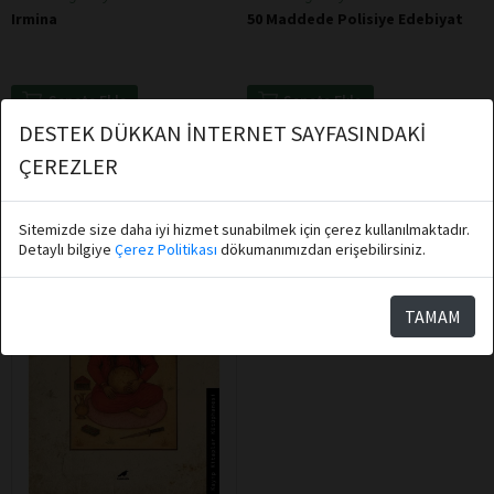
Irmina
50 Maddede Polisiye Edebiyat
Sepete Ekle
Sepete Ekle
DESTEK DÜKKAN İNTERNET SAYFASINDAKİ
ÇEREZLER
Sitemizde size daha iyi hizmet sunabilmek için çerez kullanılmaktadır.
Detaylı bilgiye
Çerez Politikası
dökumanımızdan erişebilirsiniz.
TAMAM