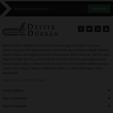
Abone Ol
DESTEK MEDYA GRUBU, bünyesinde bulundurduğu markaların yanı sıra
ülkemizde yayımcılık sektöründe söz sahibi tüm yayınevlerinin değerli eserlerini
Destek Dükkan aracılığıyla okurlarla buluşturuyor. Sitede bulunan 250 bini aşkın
kitapla beraber sıra dışı ve stil sahibi bir çok farklı ürünü de geniş yelpazesine
katan Destek Dükkan, ihtiyacınız olan ürünü en hızlı ve kaliteli şekilde kapınıza
kadar teslim ediyor. Çalışma saatlerimiz hafta içi sabah 09:00 akşam 18:00
arasındadır.
Hakkımızda
Yardım ve İletişim
Favori Sayfaları
Satış Sözleşmeleri
Müşteri Hizmetleri