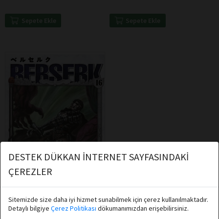
Sepete Ekle
Sepete Ekle
DESTEK DÜKKAN İNTERNET SAYFASINDAKİ
ÇEREZLER
Sitemizde size daha iyi hizmet sunabilmek için çerez kullanılmaktadır.
Kentaro Miura
Detaylı bilgiye
Çerez Politikası
dökumanımızdan erişebilirsiniz.
Athica Books