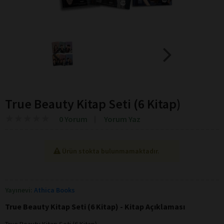
True Beauty Kitap Seti (6 Kitap)
★
★
★
★
★
★
★
★
★
★
0 Yorum
Yorum Yaz
Ürün stokta bulunmamaktadır.
Yayınevi:
Athica Books
True Beauty Kitap Seti (6 Kitap) - Kitap Açıklaması
True Beauty Kitap Seti (6 Kitap)