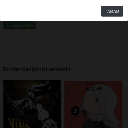
Berserk 16
TAMAM
Sepete Ekle
Bunlar da ilginizi çekebilir