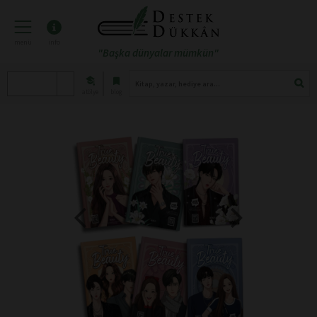
menü
info
"Başka dünyalar mümkün"
atölye
blog