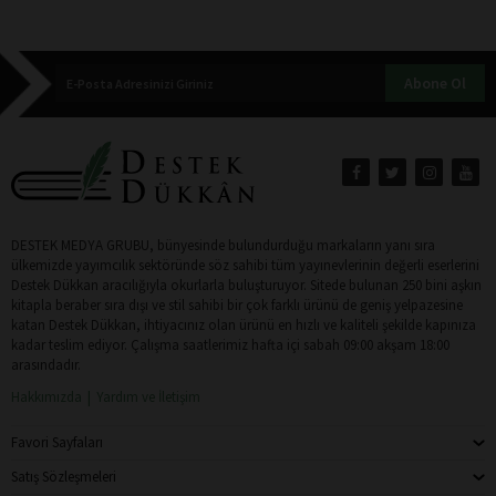
Abone Ol
DESTEK MEDYA GRUBU, bünyesinde bulundurduğu markaların yanı sıra
ülkemizde yayımcılık sektöründe söz sahibi tüm yayınevlerinin değerli eserlerini
Destek Dükkan aracılığıyla okurlarla buluşturuyor. Sitede bulunan 250 bini aşkın
kitapla beraber sıra dışı ve stil sahibi bir çok farklı ürünü de geniş yelpazesine
katan Destek Dükkan, ihtiyacınız olan ürünü en hızlı ve kaliteli şekilde kapınıza
kadar teslim ediyor. Çalışma saatlerimiz hafta içi sabah 09:00 akşam 18:00
arasındadır.
Hakkımızda
Yardım ve İletişim
Favori Sayfaları
Satış Sözleşmeleri