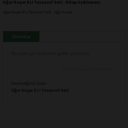
Uğur Koşar 8 Li Tasavvuf Seti - Kitap Açıklaması
Uğur Koşar 8 Li Tasavvuf Seti - Uğur Koşar
Yorumlar
Bu ürün için sizlerden gelen yorumlar
Son 10 yorum gösterilmektedir
İncelediğiniz Ürün:
Uğur Koşar 8 Li Tasavvuf Seti