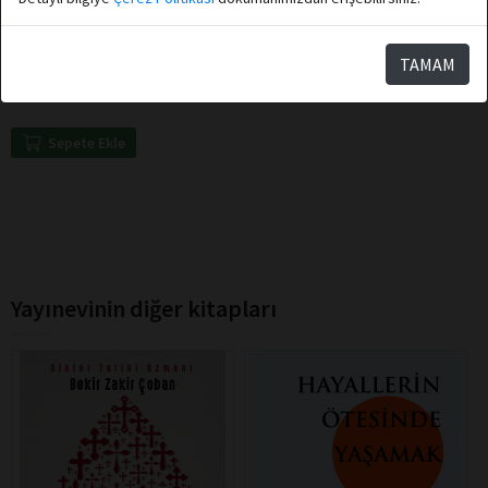
Uğur Koşar
Destek Yayınları
Korkmayın Çünkü Ben
TAMAM
Sizinleyim
Sepete Ekle
Yayınevinin diğer kitapları