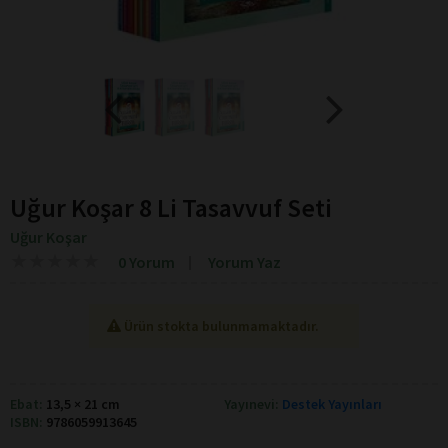
Uğur Koşar 8 Li Tasavvuf Seti
Uğur Koşar
★
★
★
★
★
★
★
★
★
★
0 Yorum
Yorum Yaz
Ürün stokta bulunmamaktadır.
Ebat:
13,5 × 21 cm
Yayınevi:
Destek Yayınları
ISBN:
9786059913645