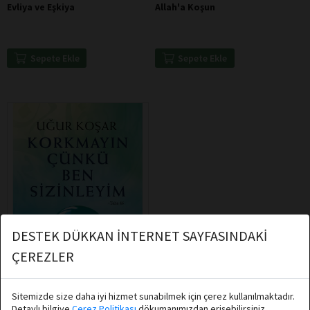
Evliya ve Eşkiya
Allah'a Koşun
Sepete Ekle
Sepete Ekle
DESTEK DÜKKAN İNTERNET SAYFASINDAKİ
ÇEREZLER
Sitemizde size daha iyi hizmet sunabilmek için çerez kullanılmaktadır.
Detaylı bilgiye
Çerez Politikası
dökumanımızdan erişebilirsiniz.