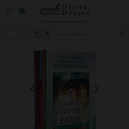
menü
info
"Başka dünyalar mümkün"
atölye
blog