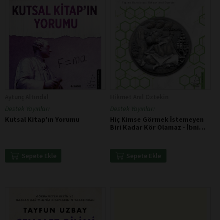
Aytunç Altındal
Hikmet Anıl Öztekin
Destek Yayınları
Destek Yayınları
Kutsal Kitap'ın Yorumu
Hiç Kimse Görmek İstemeyen
Biri Kadar Kör Olamaz - İbni
Sina
Sepete Ekle
Sepete Ekle