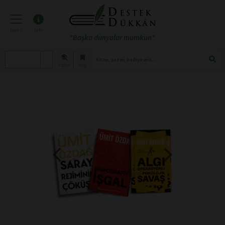
menü
info
"Başka dünyalar mümkün"
atölye
blog