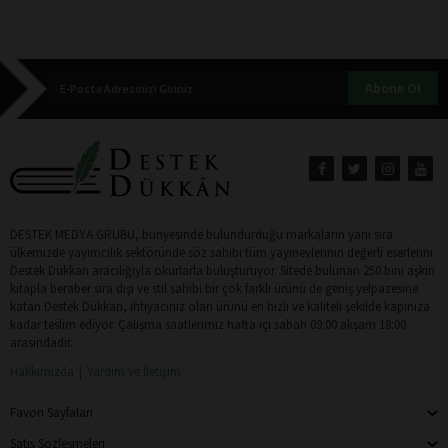
Abone Ol
DESTEK MEDYA GRUBU, bünyesinde bulundurduğu markaların yanı sıra
ülkemizde yayımcılık sektöründe söz sahibi tüm yayınevlerinin değerli eserlerini
Destek Dükkan aracılığıyla okurlarla buluşturuyor. Sitede bulunan 250 bini aşkın
kitapla beraber sıra dışı ve stil sahibi bir çok farklı ürünü de geniş yelpazesine
katan Destek Dükkan, ihtiyacınız olan ürünü en hızlı ve kaliteli şekilde kapınıza
kadar teslim ediyor. Çalışma saatlerimiz hafta içi sabah 09:00 akşam 18:00
arasındadır.
Hakkımızda
Yardım ve İletişim
Favori Sayfaları
Satış Sözleşmeleri