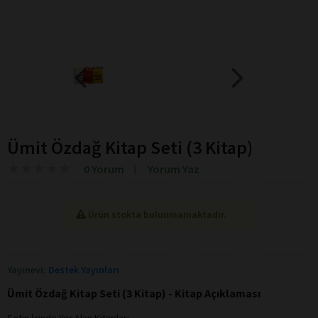
Ümit Özdağ Kitap Seti (3 Kitap)
★
★
★
★
★
★
★
★
★
★
0 Yorum
Yorum Yaz
Ürün stokta bulunmamaktadır.
Yayınevi:
Destek Yayınları
Ümit Özdağ Kitap Seti (3 Kitap) - Kitap Açıklaması
Setin İçinde Yer Alan Kitaplar: