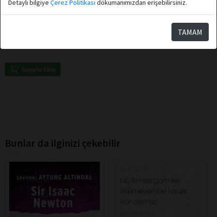
Detaylı bilgiye
Çerez Politikası
dökumanımızdan erişebilirsiniz.
Thomas More
Destek Yayınları
TAMAM
Utopia
Sepete Ekle
Bunlar da ilginizi çekebilir