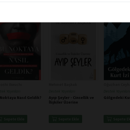
oshi Ikeuchı
Mehmet Başkak
Oğuzhan Ceyh
tek Yayınları
Destek Yayınları
Destek Yayınları
Noktaya Nasıl Geldik?
Ayıp Şeyler - Cinsellik ve
Gölgedeki Kur
İlişkiler Üzerine
Sepete Ekle
Sepete Ekle
Sepete E