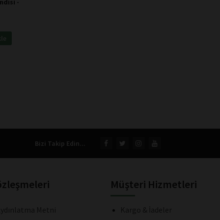
ndisi -
kle
Bizi Takip Edin...
özleşmeleri
Müşteri Hizmetleri
ydınlatma Metni
Kargo & İadeler