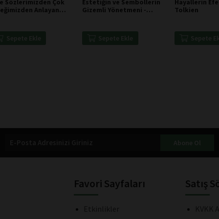
ze Sözlerimizden Çok
Estetiğin ve Sembollerin
Hayallerin Efe
reğimizden Anlayan
Gizemli Yönetmeni -
Tolkien
ek - Cahit Zarifoğlu
Stanley Kubrick
Sepete Ekle
Sepete Ekle
Sepete E
Abone Ol
Favori Sayfaları
Satış S
Etkinlikler
KVKK A