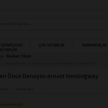
 SİPARİŞTEKİ
ÇOK SATANLAR
KAMPANYALAR
KİTAPLAR
 - Berker Okan
Vazgeçmeden Önce Deneyin-ernest Hemingway - Berker Okan
n Önce Deneyin-ernest Hemingway
orum
Yorum Yaz
lunmamaktadır.