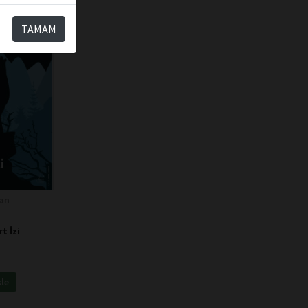
TAMAM
an
t İzi
kle