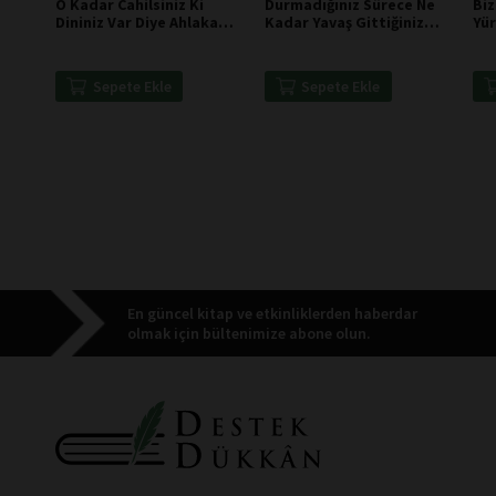
O Kadar Cahilsiniz Ki
Durmadığınız Sürece Ne
Bi
Dininiz Var Diye Ahlaka
Kadar Yavaş Gittiğiniz
Yü
İhtiyacınızın Kalmadığını
Önemli Değil - Andy
Ger
Zannediyorsunuz - Nikola
Warhol
Tesla
Sepete Ekle
Sepete Ekle
En güncel kitap ve etkinliklerden haberdar
olmak için bültenimize abone olun.