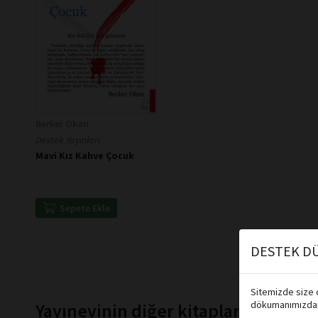
Berker Okan
Destek Yayınları
Mavi Kız Kahve Çocuk
Sepete Ekle
DESTEK DÜ
Sitemizde size d
dökumanımızdan 
Yayınevinin diğer kitapları