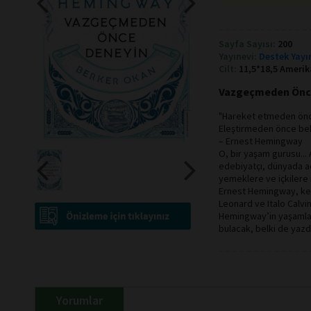
Sayfa Sayısı:
200
Yayınevi:
Destek Yayı
Cilt:
11,5*18,5 Amerik
Vazgeçmeden Önce
"Hareket etmeden önc
Eleştirmeden önce be
– Ernest Hemingway
O, bir yaşam gurusu... 
edebiyatçı, dünyada ad
yemeklere ve içkilere i
Ernest Hemingway, ken
Leonard ve Italo Calvi
Hemingway’in yaşamla il
bulacak, belki de yazdı
Yorumlar