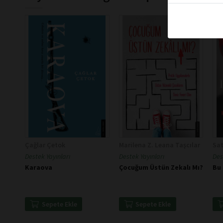
Çağlar Çetok
Marilena Z. Leana Taşcılar
Sat
Destek Yayınları
Destek Yayınları
Des
Karaova
Çocuğum Üstün Zekalı Mı?
Bu 
Sepete Ekle
Sepete Ekle