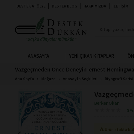
DESTEK ATÖLYE
DESTEK BLOG
HAKKIMIZDA
İLETIŞIM
"Başka dünyalar mümkün"
ANASAYFA
YENİ ÇIKAN KİTAPLAR
ÖN
Vazgeçmeden Önce Deneyin-ernest Hemingway
Ana Sayfa
Mağaza
Anasayfa Seçkileri
Biyografi Serisi
Vazgeçmede
Berker Okan
★
★
★
★
★
★
★
★
★
★
0 Y
Ürün stokta bu