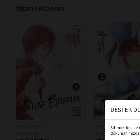
Yazarın Kitapları
DESTEK DÜ
Keiko Ishihara
Keiko Ishihara
Sitemizde size d
Athica Books
Athica Books
dökumanımızdan 