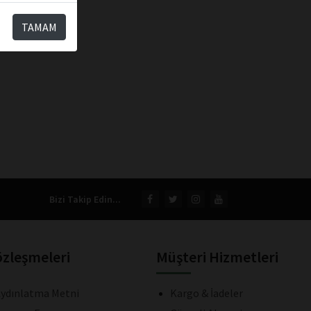
TAMAM
Bizi Takip Edin...
özleşmeleri
Müşteri Hizmetleri
ydınlatma Metni
Kargo & İadeler