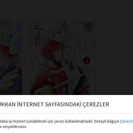
KKAN İNTERNET SAYFASINDAKİ ÇEREZLER
Keiko Ishihara
aha iyi hizmet sunabilmek için çerez kullanılmaktadır. Detaylı bilgiye
Çerez P
Athica Books
erişebilirsiniz.