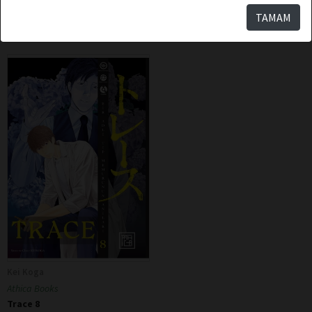
Sepete Ekle
Sepete Ekle
TAMAM
Kei Koga
Athica Books
Trace 8