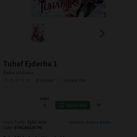
Tuhaf Ejderha 1
Keiko Ishihara
★
★
★
★
★
★
★
★
★
★
0 Yorum
Yorum Yaz
Adet
Sepete Ekle
Yayın Tarihi:
Eylül 2024
Yayınevi:
Athica Books
ISBN:
9786256335790