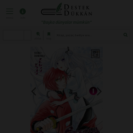
menü
info
"Başka dünyalar mümkün"
atölye
blog