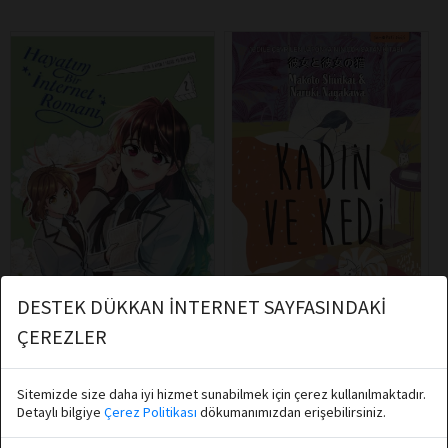
DESTEK DÜKKAN İNTERNET SAYFASINDAKİ
ÇEREZLER
Makoto Shinkai, Naruki Nagakawa
Athica Books
Athica Books
Hayatım Bir İnternet Romanı 2
Kadın ve Kedi
Sitemizde size daha iyi hizmet sunabilmek için çerez kullanılmaktadır.
Detaylı bilgiye
Çerez Politikası
dökumanımızdan erişebilirsiniz.