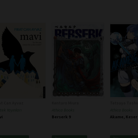
at Can Ayvaz
Kentaro Miura
Tetsuya Tashi
tek Yayınları
Athica Books
Athica Books
vi
Berserk 9
Akame, Keser