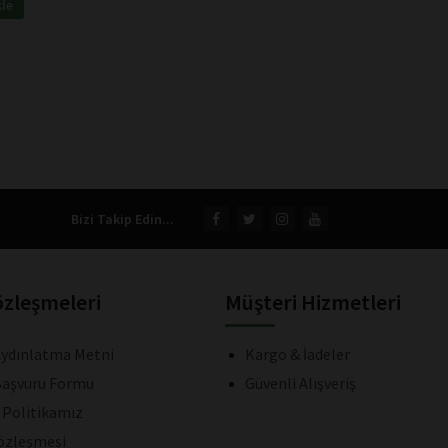
kle
Bizi Takip Edin...
özleşmeleri
Müşteri Hizmetleri
ydınlatma Metni
Kargo & İadeler
aşvuru Formu
Güvenli Alışveriş
k Politikamız
Sözleşmesi