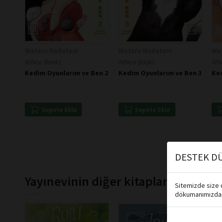
Wataru Nadatani
Wataru Nadatani
Wa
Athica Books
Athica Books
Ath
Kedim Oyunlarım ve Ben 2
Kedim Oyunlarım ve Ben 3
Ke
Sepete Ekle
Sepete Ekle
DESTEK DÜ
Yayınevinin diğer kitapları
Sitemizde size d
dökumanımızdan 