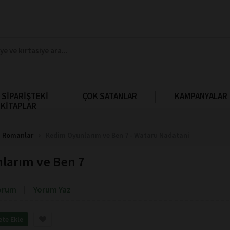
 SİPARİŞTEKİ
ÇOK SATANLAR
KAMPANYALAR
KİTAPLAR
i Romanlar
Kedim Oyunlarım ve Ben 7 - Wataru Nadatani
larım ve Ben 7
orum
Yorum Yaz
ete Ekle