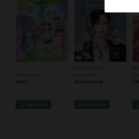
Yaongyi Yaongyi
Kei
Athica Books
Athica Books
Ath
Roji-1
True Beauty 8
Tuh
Sepete Ekle
Sepete Ekle