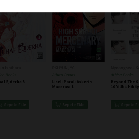
ko Ishihara
RKHYUN, YC
Myeongseok K
ica Books
Athica Books
Athica Books
af Ejderha 3
Liseli Paralı Askerin
Beyond The St
Macerası 1
10 Yılllık Hikây
Sepete Ekle
Sepete Ekle
Sepete E