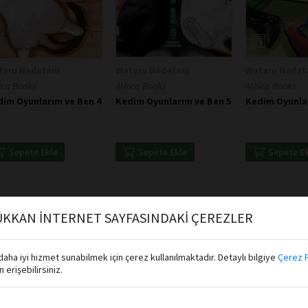
taru Nadatani
Wataru Nadatani
Wataru Nadat
ica Books
Athica Books
Athica Books
dim Oyunlarım ve Ben 4
Kedim Oyunlarım ve Ben 5
Kedim Oyunlar
Sepete Ekle
Sepete Ekle
Sepete E
KKAN İNTERNET SAYFASINDAKİ ÇEREZLER
aha iyi hizmet sunabilmek için çerez kullanılmaktadır. Detaylı bilgiye
Çerez P
erişebilirsiniz.