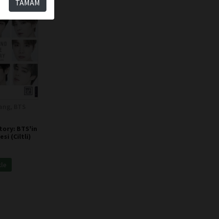
TAMAM
ang, BTS
ory: BTS'in
esi (Ciltli)
kle