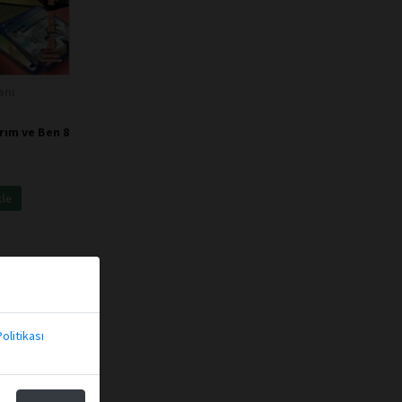
ani
ım ve Ben 8
kle
olitikası