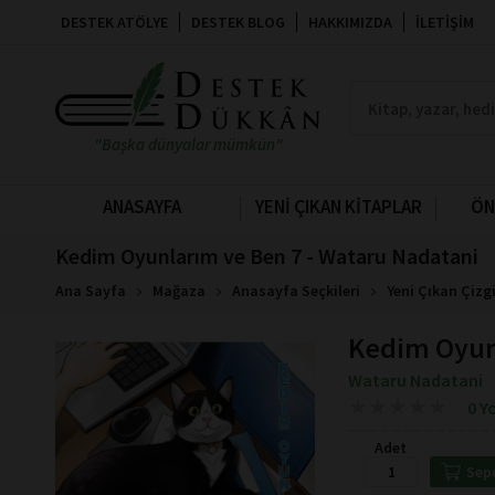
DESTEK ATÖLYE
DESTEK BLOG
HAKKIMIZDA
İLETIŞIM
"Başka dünyalar mümkün"
ANASAYFA
YENİ ÇIKAN KİTAPLAR
ÖN
Kedim Oyunlarım ve Ben 7 - Wataru Nadatani
Ana Sayfa
Mağaza
Anasayfa Seçkileri
Yeni Çıkan Çizg
Kedim Oyun
Wataru Nadatani
★
★
★
★
★
★
★
★
★
★
0 Y
Adet
Sep