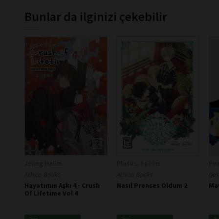
Bunlar da ilginizi çekebilir
Jeong Halim
Plutus, Spoon
Fır
Athica Books
Athica Books
Des
Hayatımın Aşkı 4 - Crush
Nasıl Prenses Oldum 2
Ma
Of Lifetime Vol 4