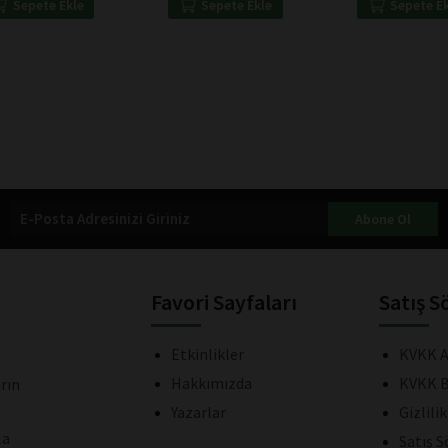
Sepete Ekle
Sepete Ekle
Sepete E
Abone Ol
Favori Sayfaları
Satış S
Etkinlikler
KVKK A
Hakkımızda
KVKK B
rın
Yazarlar
Gizlili
la
Satış 