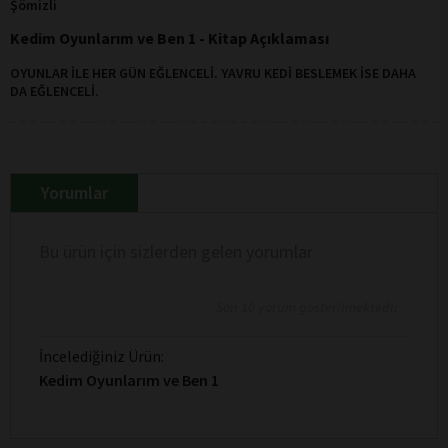
Şömizli
Kedim Oyunlarım ve Ben 1 - Kitap Açıklaması
OYUNLAR İLE HER
GÜN EĞLENCELİ.
YAVRU KEDİ BESLEMEK
İSE DAHA
DA
EĞLENCELİ.
Yorumlar
Bu ürün için sizlerden gelen yorumlar
Son 10 yorum gösterilmektedir
İncelediğiniz Ürün:
Kedim Oyunlarım ve Ben 1