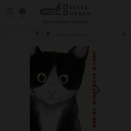
menü
info
"Başka dünyalar mümkün"
atölye
blog