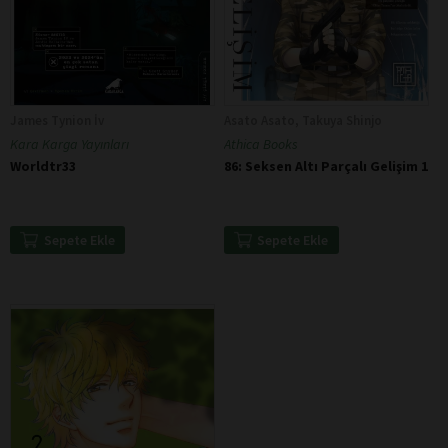
James Tynion İv
Asato Asato, Takuya Shinjo
Kara Karga Yayınları
Athica Books
Worldtr33
86: Seksen Altı Parçalı Gelişim 1
Sepete Ekle
Sepete Ekle