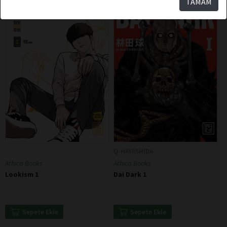
TAMAM
Q-HAYASHIDA
Athica Books
Athica Books
Lookism 1
Dai Dark 1
Sepete Ekle
Sepete Ekle