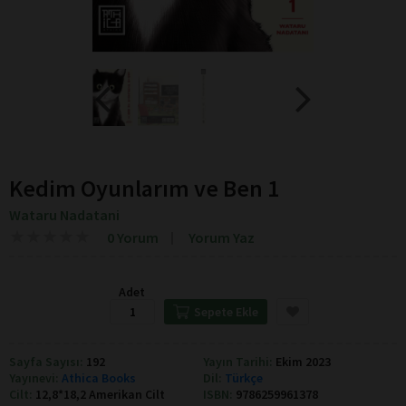
Kedim Oyunlarım ve Ben 1
Wataru Nadatani
★
★
★
★
★
★
★
★
★
★
0 Yorum
Yorum Yaz
Adet
Sepete Ekle
Sayfa Sayısı:
192
Yayın Tarihi:
Ekim 2023
Yayınevi:
Athica Books
Dil:
Türkçe
Cilt:
12,8*18,2 Amerikan Cilt
ISBN:
9786259961378