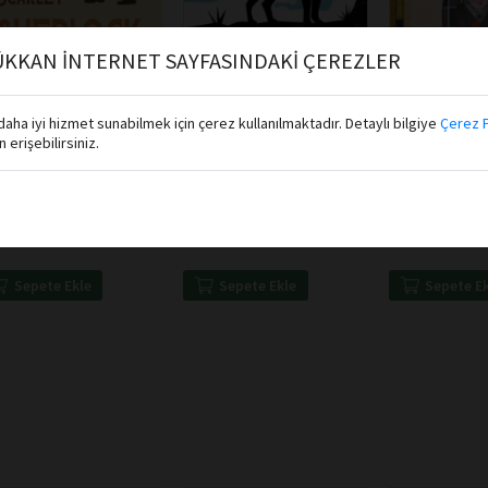
KKAN İNTERNET SAYFASINDAKİ ÇEREZLER
aha iyi hizmet sunabilmek için çerez kullanılmaktadır. Detaylı bilgiye
Çerez P
erişebilirsiniz.
 Arthur Conan Doyle
Sir Arthur Conan Doyle
Merve Kılıç Kur
tek Çocuk Yayınları
Destek Çocuk Yayınları
Destek Çocuk Ya
rlock Holmes - A
Sherlock Holmes - The
Keloğlan Çiftç
dy İn Scarlet
Hound of The
Gösteriyor
Baskervilles
Sepete Ekle
Sepete Ekle
Sepete E