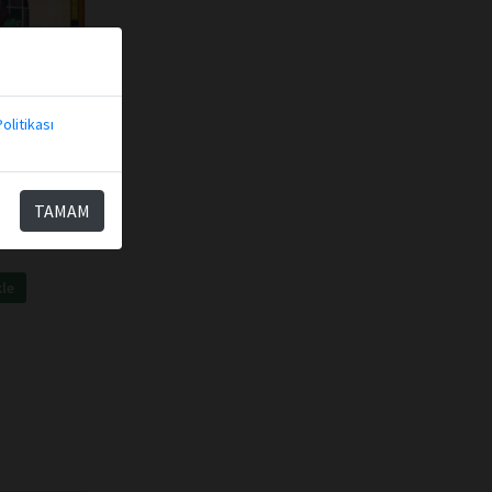
olitikası
al
yınları
ilere Yol
TAMAM
kle