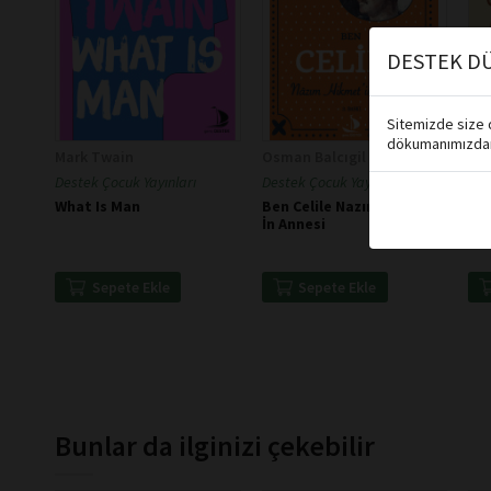
DESTEK DÜ
Sitemizde size d
dökumanımızdan 
Mark Twain
Osman Balcıgil
Sir
Destek Çocuk Yayınları
Destek Çocuk Yayınları
Des
What Is Man
Ben Celile Nazım Hikmet
She
İn Annesi
Stu
Sepete Ekle
Sepete Ekle
Bunlar da ilginizi çekebilir