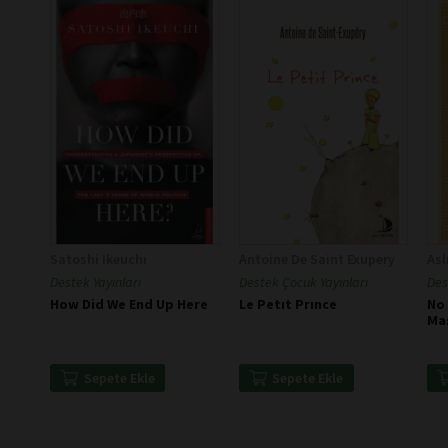
Satoshi Ikeuchı
Antoine De Saint Exupery
Asl
Destek Yayınları
Destek Çocuk Yayınları
Des
How Did We End Up Here
Le Petıt Prınce
No 
Mas
Ep
Sepete Ekle
Sepete Ekle