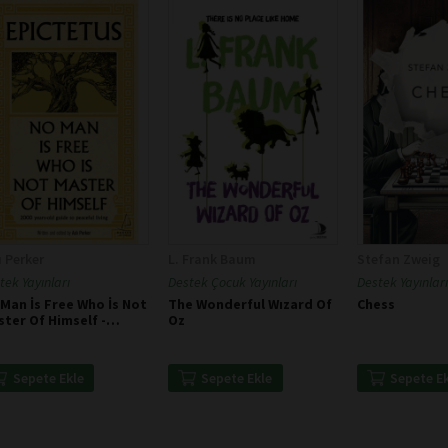
ı Perker
L. Frank Baum
Stefan Zweig
tek Yayınları
Destek Çocuk Yayınları
Destek Yayınları
Man İs Free Who İs Not
The Wonderful Wızard Of
Chess
ter Of Himself -
Oz
ictetus
Sepete Ekle
Sepete Ekle
Sepete E