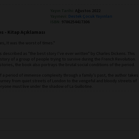
Yayın Tarihi:
Ağustos 2022
Yayınevi:
Destek Çocuk Yayınları
ISBN:
9786254417306
es - Kitap Açıklaması
es, It was the worst of tImes."
as described as "the best story I’ve ever written" by Charles Dickens. This
e story of a group of people trying to survive during the French Revolution.
 stories, the book also portrays the brutal social conditions of the period.
of a period of immense complexity through a family’s past, the author takes
journey from quiet streets of London to the vengeful and bloody streets of
eryone must live under the shadow of La Guillotine.