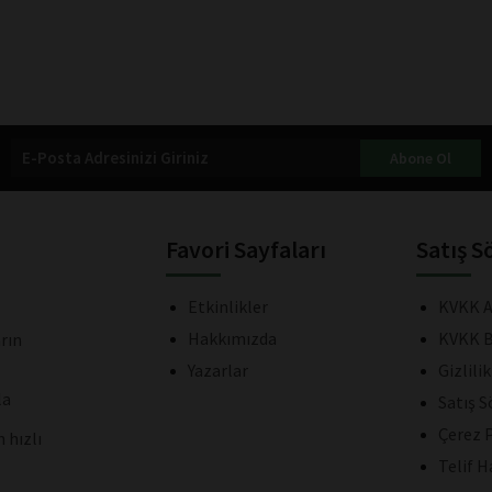
Abone Ol
Favori Sayfaları
Satış S
Etkinlikler
KVKK A
Hakkımızda
KVKK B
rın
Yazarlar
Gizlili
la
Satış 
Çerez P
 hızlı
Telif H