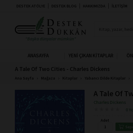
DESTEK ATÖLYE
DESTEK BLOG
HAKKIMIZDA
İLETIŞIM
"Başka dünyalar mümkün"
ANASAYFA
YENİ ÇIKAN KİTAPLAR
ÖN
A Tale Of Two Cities - Charles Dickens
Ana Sayfa
Mağaza
Kitaplar
Yabancı Dilde Kitaplar
A Tale Of Tw
Charles Dickens
★
★
★
★
★
★
★
★
★
★
0 Y
Adet
Sep