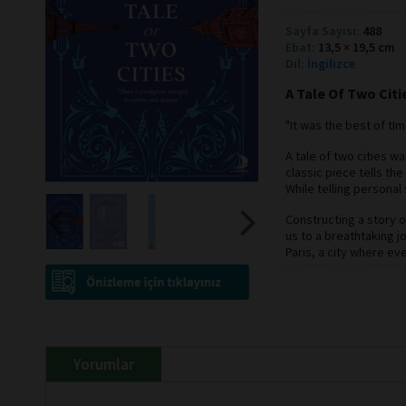
Sayfa Sayısı:
488
Ebat:
13,5 × 19,5 cm
Dil:
İngilizce
A Tale Of Two Citi
"It was the best of tIm
A tale of two cities w
classic piece tells th
While telling personal
Constructing a story 
us to a breathtaking 
Paris, a city where ev
Yorumlar