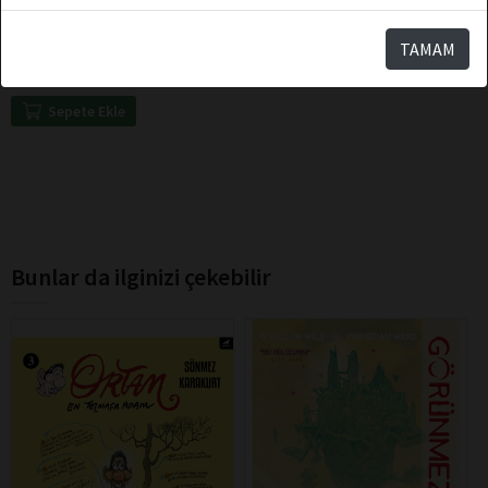
Kara Karga Yayınları
Kısacık Hikâyeler Kocaman
TAMAM
Hayatlar
Sepete Ekle
Bunlar da ilginizi çekebilir