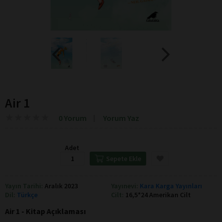
Air 1
★
★
★
★
★
★
★
★
★
★
0 Yorum
Yorum Yaz
Adet
Sepete Ekle
Yayın Tarihi:
Aralık 2023
Yayınevi:
Kara Karga Yayınları
Dil:
Türkçe
Cilt:
16,5*24 Amerikan Cilt
Air 1 - Kitap Açıklaması