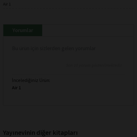
Air 1
Yorumlar
Bu ürün için sizlerden gelen yorumlar
Son 10 yorum gösterilmektedir
İncelediğiniz Ürün:
Air 1
Yayınevinin diğer kitapları