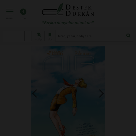
menü
info
"Başka dünyalar mümkün"
atölye
blog