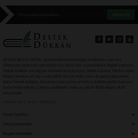
Abone Ol
DESTEK MEDYA GRUBU, bünyesinde bulundurduğu markaların yanı sıra
ülkemizde yayımcılık sektöründe söz sahibi tüm yayınevlerinin değerli eserlerini
Destek Dükkan aracılığıyla okurlarla buluşturuyor. Sitede bulunan 250 bini aşkın
kitapla beraber sıra dışı ve stil sahibi bir çok farklı ürünü de geniş yelpazesine
katan Destek Dükkan, ihtiyacınız olan ürünü en hızlı ve kaliteli şekilde kapınıza
kadar teslim ediyor. Çalışma saatlerimiz hafta içi sabah 09:00 akşam 18:00
arasındadır.
Hakkımızda
Yardım ve İletişim
Favori Sayfaları
Satış Sözleşmeleri
Müşteri Hizmetleri