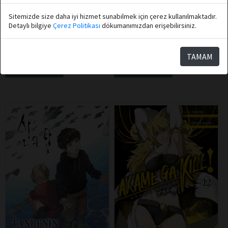
Myeong Minho
Almina Taner
Sitemizde size daha iyi hizmet sunabilmek için çerez kullanılmaktadır.
Athica Books
Athica Books
Detaylı bilgiye
Çerez Politikası
dökumanımızdan erişebilirsiniz.
Parıldayan Şeyleri Toplanıp
Kül Kanat (Ciltli)
Sana Vereceğim
TAMAM
Sepete Ekle
Sepete Ekle