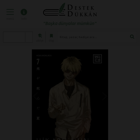
menü
info
"Başka dünyalar mümkün"
atölye
blog