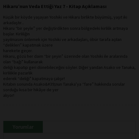
Hikaru’nun Veda Ettiği Yaz 7 - Kitap Açıklaması
Küçük bir köyde yaşayan Yoshiki ve Hikaru birlikte büyümüş, yaşıt iki
arkadaştır...
Hikaru “bir şeyle” yer değiştirdikten sonra bölgedeki kirlilik artmaya
başlar. Kirliliğin
yayılmasını önlemek için Yoshiki ve arkadaşları, öbür tarafa açılan
“delikleri” kapatmak üzere
harekete geçer.
Hikaru, gözü her daim “bir şeyin” üzerinde olan Yoshiki ile aralarında
olan “bağı” kullanarak
deliği kapatıp geri dönebileceğini söyler. Diğer yandan Asako ve Tanaka,
kirlilikle pazarlık
ederek “deliği” kapatmaya çalışır!
Kitabın sonunda Asako&#39;nun Tanaka’ya “fare” hakkında sorular
sorduğu kısa bir hikâye de yer
alıyor!
Yorumlar