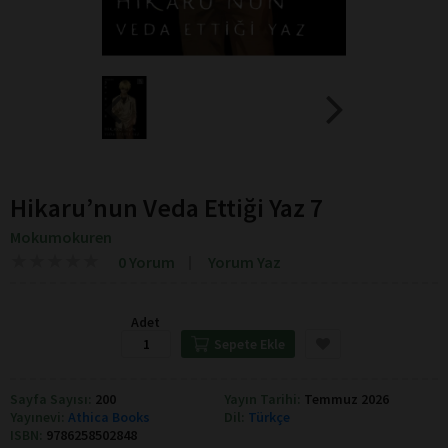
Hikaru’nun Veda Ettiği Yaz 7
Mokumokuren
★
★
★
★
★
★
★
★
★
★
0 Yorum
Yorum Yaz
Adet
Sepete Ekle
Sayfa Sayısı:
200
Yayın Tarihi:
Temmuz 2026
Yayınevi:
Athica Books
Dil:
Türkçe
ISBN:
9786258502848