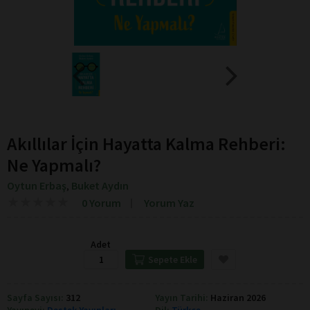
Akıllılar İçin Hayatta Kalma Rehberi:
Ne Yapmalı?
Oytun Erbaş
Buket Aydın
,
★
★
★
★
★
★
★
★
★
★
0 Yorum
Yorum Yaz
Adet
Sepete Ekle
Sayfa Sayısı:
312
Yayın Tarihi:
Haziran 2026
Yayınevi:
Destek Yayınları
Dil:
Türkçe