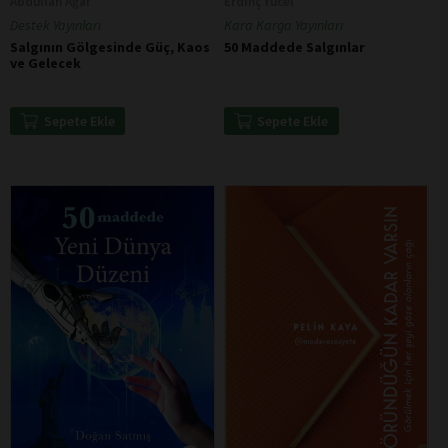
Abdullah Ağar
Erdinç Yücel
Destek Yayınları
Kara Karga Yayınları
Salgının Gölgesinde Güç, Kaos
50 Maddede Salgınlar
ve Gelecek
Sepete Ekle
Sepete Ekle