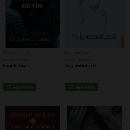
Dawson Church
Neslihan Sipahi
Destek Yayınları
Destek Yayınları
Huzurlu Beyin
Ya İyileştirdiyse?
Sepete Ekle
Sepete Ekle