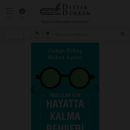
menü
info
"Başka dünyalar mümkün"
atölye
blog