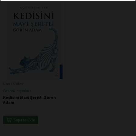
Ümit Ünker
Destek Yayınları
Kedisini Mavi Şeritli Gören
Adam
Sepete Ekle