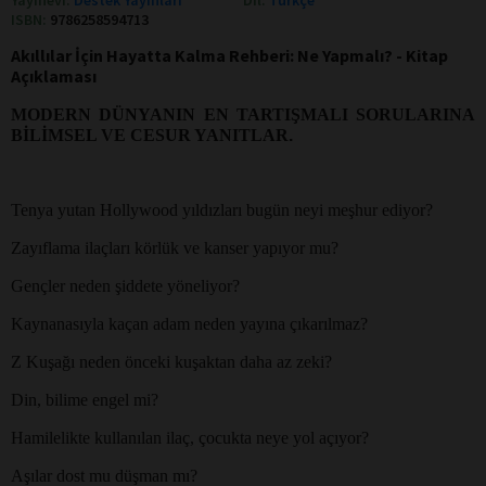
ISBN:
9786258594713
Akıllılar İçin Hayatta Kalma Rehberi: Ne Yapmalı? - Kitap
Açıklaması
MODERN DÜNYANIN EN TARTIŞMALI SORULARINA
BİLİMSEL VE CESUR YANITLAR
.
Tenya yutan Hollywood yıldızları bugün neyi meşhur ediyor?
Zayıflama ilaçları körlük ve kanser yapıyor mu?
Gençler neden şiddete yöneliyor?
Kaynanasıyla kaçan adam neden yayına çıkarılmaz?
Z Kuşağı neden önceki kuşaktan daha az zeki?
Din, bilime engel mi?
Hamilelikte kullanılan ilaç, çocukta neye yol açıyor?
Aşılar dost mu düşman mı?