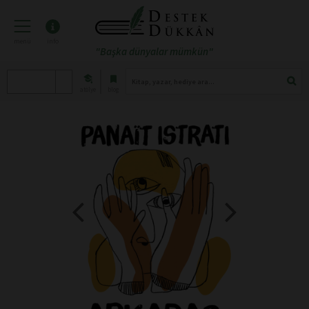
menü
info
"Başka dünyalar mümkün"
atölye
blog