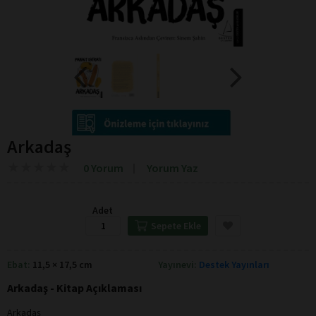
Arkadaş
★
★
★
★
★
★
★
★
★
★
0 Yorum
Yorum Yaz
Adet
Sepete Ekle
Ebat:
11,5 × 17,5 cm
Yayınevi:
Destek Yayınları
Arkadaş - Kitap Açıklaması
Arkadaş