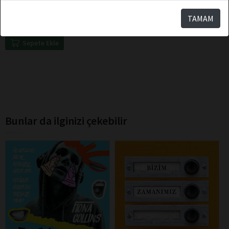
Kurgu İle Gerçeğin Aşkı
TAMAM
Sepete Ekle
Bunlar da ilginizi çekebilir