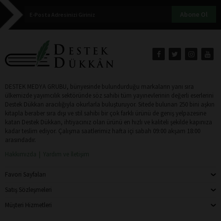
Abone Ol
DESTEK MEDYA GRUBU, bünyesinde bulundurduğu markaların yanı sıra
ülkemizde yayımcılık sektöründe söz sahibi tüm yayınevlerinin değerli eserlerini
Destek Dükkan aracılığıyla okurlarla buluşturuyor. Sitede bulunan 250 bini aşkın
kitapla beraber sıra dışı ve stil sahibi bir çok farklı ürünü de geniş yelpazesine
katan Destek Dükkan, ihtiyacınız olan ürünü en hızlı ve kaliteli şekilde kapınıza
kadar teslim ediyor. Çalışma saatlerimiz hafta içi sabah 09:00 akşam 18:00
arasındadır.
Hakkımızda
Yardım ve İletişim
Favori Sayfaları
Satış Sözleşmeleri
Müşteri Hizmetleri