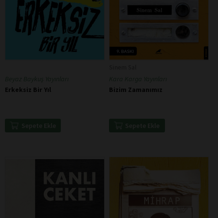
Sinem Sal
Beyaz Baykuş Yayınları
Kara Karga Yayınları
Erkeksiz Bir Yıl
Bizim Zamanımız
Sepete Ekle
Sepete Ekle