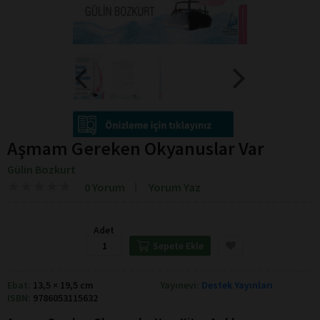
Aşmam Gereken Okyanuslar Var
Gülin Bozkurt
★
★
★
★
★
★
★
★
★
★
0 Yorum
Yorum Yaz
Adet
Sepete Ekle
Ebat:
13,5 × 19,5 cm
Yayınevi:
Destek Yayınları
ISBN:
9786053115632