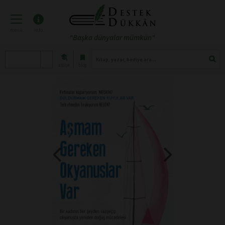
menü
info
"Başka dünyalar mümkün"
atölye
blog