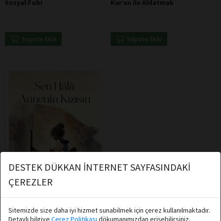
Sosyal Fobi
Kur’an ile Aldatmak
Sepete Ekle
Sepete Ekle
DESTEK DÜKKAN İNTERNET SAYFASINDAKİ
ÇEREZLER
Sitemizde size daha iyi hizmet sunabilmek için çerez kullanılmaktadır.
Detaylı bilgiye
Çerez Politikası
dökumanımızdan erişebilirsiniz.