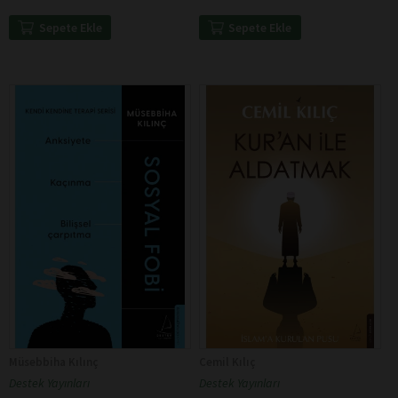
Sepete Ekle
Sepete Ekle
Müsebbiha Kılınç
Cemil Kılıç
Destek Yayınları
Destek Yayınları