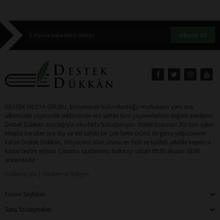
Abone Ol
DESTEK MEDYA GRUBU, bünyesinde bulundurduğu markaların yanı sıra
ülkemizde yayımcılık sektöründe söz sahibi tüm yayınevlerinin değerli eserlerini
Destek Dükkan aracılığıyla okurlarla buluşturuyor. Sitede bulunan 250 bini aşkın
kitapla beraber sıra dışı ve stil sahibi bir çok farklı ürünü de geniş yelpazesine
katan Destek Dükkan, ihtiyacınız olan ürünü en hızlı ve kaliteli şekilde kapınıza
kadar teslim ediyor. Çalışma saatlerimiz hafta içi sabah 09:00 akşam 18:00
arasındadır.
Hakkımızda
Yardım ve İletişim
Favori Sayfaları
Satış Sözleşmeleri