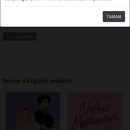
Çağla Şıkel
Destek Yayınları
Sen Hâlâ Annenin Kızısın
TAMAM
Sepete Ekle
Bunlar da ilginizi çekebilir