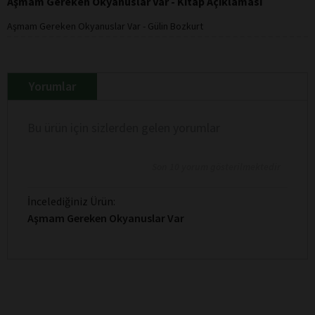
Aşmam Gereken Okyanuslar Var - Kitap Açıklaması
Aşmam Gereken Okyanuslar Var - Gülin Bozkurt
Yorumlar
Bu ürün için sizlerden gelen yorumlar
Son 10 yorum gösterilmektedir
İncelediğiniz Ürün:
Aşmam Gereken Okyanuslar Var