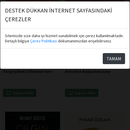
DESTEK DÜKKAN İNTERNET SAYFASINDAKİ
ÇEREZLER
Sitemizde size daha iyi hizmet sunabilmek için çerez kullanılmaktadır.
Detaylı bilgiye
Çerez Politikası
dökumanımızdan erişebilirsiniz.
TAMAM
Esra Ezmeci
Talip Emiroğlu
Destek Yayınları
Destek Yayınları
Vazgeçilmez Olmanın Sırrı
Belediye Başkanına Linç
Sepete Ekle
Sepete Ekle