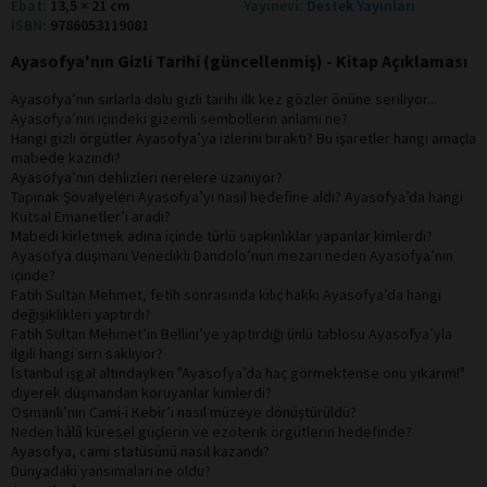
Ebat:
13,5 × 21 cm
Yayınevi:
Destek Yayınları
ISBN:
9786053119081
Ayasofya'nın Gizli Tarihi (güncellenmiş) - Kitap Açıklaması
Ayasofya’nın sırlarla dolu gizli tarihi ilk kez gözler önüne seriliyor...
Ayasofya’nın içindeki gizemli sembollerin anlamı ne?
Hangi gizli örgütler Ayasofya’ya izlerini bıraktı? Bu işaretler hangi amaçla
mabede kazındı?
Ayasofya’nın dehlizleri nerelere uzanıyor?
Tapınak Şövalyeleri Ayasofya’yı nasıl hedefine aldı? Ayasofya’da hangi
Kutsal Emanetler’i aradı?
Mabedi kirletmek adına içinde türlü sapkınlıklar yapanlar kimlerdi?
Ayasofya düşmanı Venedikli Dandolo’nun mezarı neden Ayasofya’nın
içinde?
Fatih Sultan Mehmet, fetih sonrasında kılıç hakkı Ayasofya’da hangi
değişiklikleri yaptırdı?
Fatih Sultan Mehmet’in Bellini’ye yaptırdığı ünlü tablosu Ayasofya’yla
ilgili hangi sırrı saklıyor?
İstanbul işgal altındayken "Ayasofya’da haç görmektense onu yıkarım!"
diyerek düşmandan koruyanlar kimlerdi?
Osmanlı’nın Cami-i Kebir’i nasıl müzeye dönüştürüldü?
Neden hâlâ küresel güçlerin ve ezoterik örgütlerin hedefinde?
Ayasofya, cami statüsünü nasıl kazandı?
Dünyadaki yansımaları ne oldu?