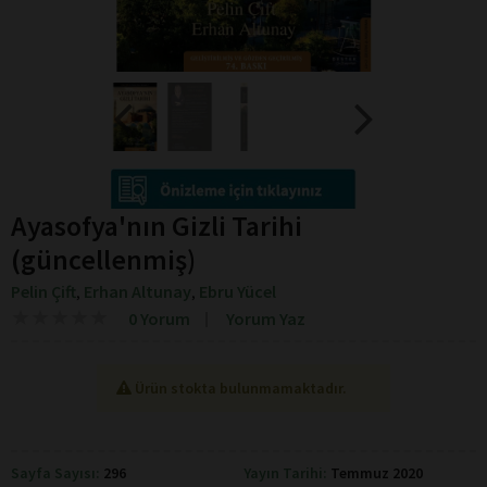
Ayasofya'nın Gizli Tarihi
(güncellenmiş)
Pelin Çift
Erhan Altunay
Ebru Yücel
,
,
★
★
★
★
★
★
★
★
★
★
0 Yorum
Yorum Yaz
Ürün stokta bulunmamaktadır.
Sayfa Sayısı:
296
Yayın Tarihi:
Temmuz 2020