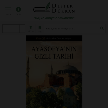
menü
info
"Başka dünyalar mümkün"
atölye
blog