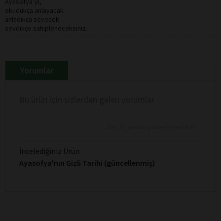
Ayasofya’yı,
okudukça anlayacak
anladıkça sevecek
sevdikçe sahipleneceksiniz.
Yorumlar
Bu ürün için sizlerden gelen yorumlar
Son 10 yorum gösterilmektedir
İncelediğiniz Ürün:
Ayasofya'nın Gizli Tarihi (güncellenmiş)