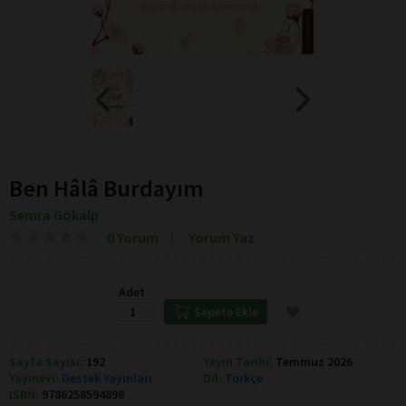
Ben Hâlâ Burdayım
Semra Gökalp
★
★
★
★
★
★
★
★
★
★
0 Yorum
Yorum Yaz
Adet
Sepete Ekle
Sayfa Sayısı:
192
Yayın Tarihi:
Temmuz 2026
Yayınevi:
Destek Yayınları
Dil:
Türkçe
ISBN:
9786258594898