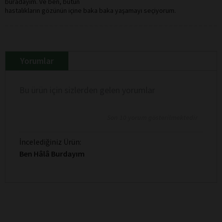
buradayım. Ve ben, bütün
hastalıkların gözünün içine baka baka yaşamayı seçiyorum.
Yorumlar
Bu ürün için sizlerden gelen yorumlar
Son 10 yorum gösterilmektedir
İncelediğiniz Ürün:
Ben Hâlâ Burdayım