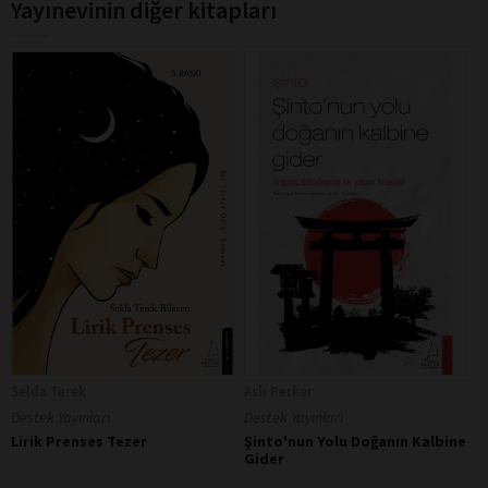
Yayınevinin diğer kitapları
Selda Terek
Aslı Perker
Destek Yayınları
Destek Yayınları
Lirik Prenses Tezer
Şinto'nun Yolu Doğanın Kalbine
Gider