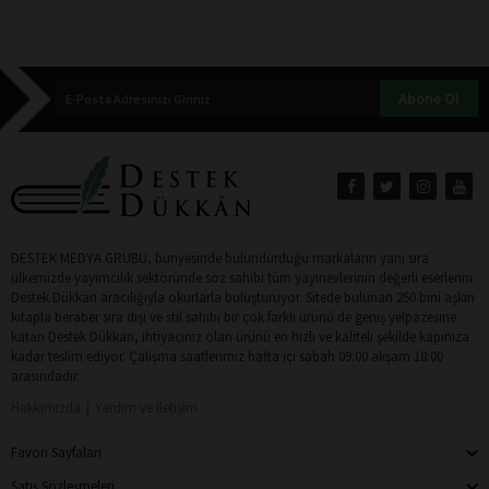
Abone Ol
DESTEK MEDYA GRUBU, bünyesinde bulundurduğu markaların yanı sıra
ülkemizde yayımcılık sektöründe söz sahibi tüm yayınevlerinin değerli eserlerini
Destek Dükkan aracılığıyla okurlarla buluşturuyor. Sitede bulunan 250 bini aşkın
kitapla beraber sıra dışı ve stil sahibi bir çok farklı ürünü de geniş yelpazesine
katan Destek Dükkan, ihtiyacınız olan ürünü en hızlı ve kaliteli şekilde kapınıza
kadar teslim ediyor. Çalışma saatlerimiz hafta içi sabah 09:00 akşam 18:00
arasındadır.
Hakkımızda
Yardım ve İletişim
Favori Sayfaları
Satış Sözleşmeleri