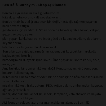
Ben Hâlâ Burdayım - Kitap Açıklaması
Ben hâlâ aynı insanım. Hâlâ gülebiliyorum.
Hâlâ düşünebiliyorum. Hâlâ sevebiliyorum.
Ben bu kitabı hastalığı anlatmak için değil, hastalığa rağmen yaşamın
nasıl devam ettiğini
göstermek için yazdım. ALS’den önce de hayata iştahla bakan, çalışan,
gezen, okuyan, seven,
plan yapan, kahkahası bol ve inadı güçlü bir kadındım. Ailem, dostlarım,
seyahatlerim,
kitaplarım ve küçük mutluluklarım vardı.
Sonra bir gün sağ başparmağımın yapamadığı küçücük bir hareketle
başlayan yol, beni hiç
bilmediğim bir dünyanın içine soktu. Önce şaşkınlık, sonra korku, öfke,
inkâr, yas…
Ama bu kitap bir yenilgi hikâyesi değil. Konuşamayan, yürüyemeyen,
kollarını kullanamayan,
nefesini bir cihaza emanet eden bir bedenin içinde hâlâ dimdik duran bir
zihnin, kalbin ve
mizahın hikâyesi. Trakeostomi, PEG, yoğun bakım, ambulanslar, kayıplar,
ağrılar, çaresizlikler
kadar; dostlukların, anneliğin, inadın, kitapların, kahkahaların ve hayata
tutunmanın da hikâyesi.
ALS benden çok şey aldı ama anlatacaklarımı alamadı. Ben hâlâ