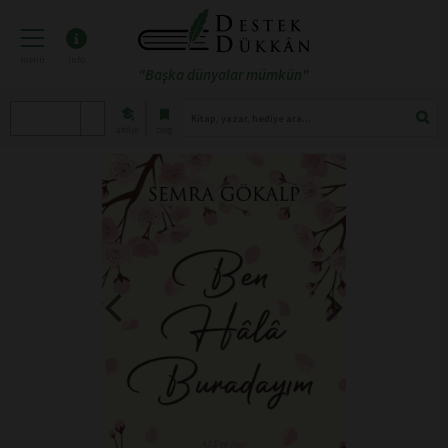
menü
info
"Başka dünyalar mümkün"
atölye
blog