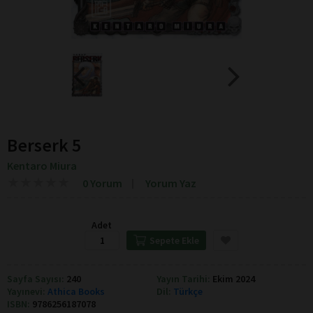
Berserk 5
Kentaro Miura
★
★
★
★
★
★
★
★
★
★
0 Yorum
Yorum Yaz
Adet
Sepete Ekle
Sayfa Sayısı:
240
Yayın Tarihi:
Ekim 2024
Yayınevi:
Athica Books
Dil:
Türkçe
ISBN:
9786256187078