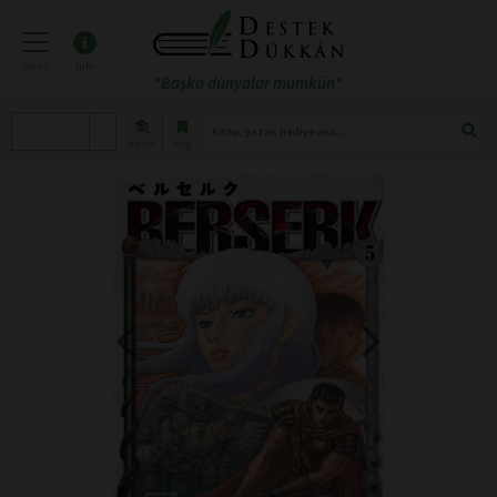
menü
info
"Başka dünyalar mümkün"
atölye
blog