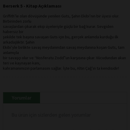
Berserk 5 - Kitap Açıklaması
Griffith’le olan dövüşünde yenilen Guts, Şahin Ekibi’nin bir üyesi olur.
Birbirinden zorlu
savaşlardan çıkarak ekip üyeleriyle güçlü bir bağ kurar. Sevgiden
habersiz bir
şekilde tek başına savaşan Guts için bu, gerçek anlamda kurduğu ilk
arkadaşlıktır. Şahin
Ekibi’yle birlikte savaş meydanından savaş meydanına koşan Guts, tam
anlamıyla
bir savaşçı olur ve “Nosferatu Zodd”un karşısına çıkar. Vücudundan akan
teri ve kaynayan kanı,
kahramanımızın parlamasını sağlar. İşte bu, Altın Çağ’ın ta kendisidir!
Yorumlar
Bu ürün için sizlerden gelen yorumlar