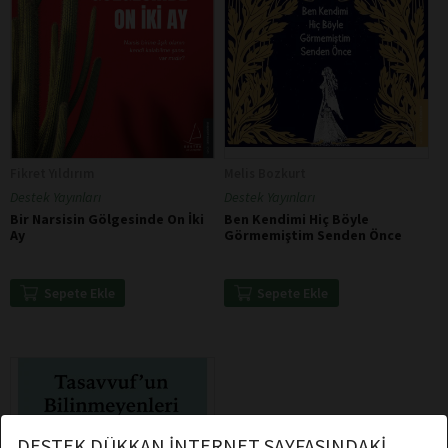
Fikret Yıldırım
Melis Bozkurt
Destek Yayınları
Destek Yayınları
Bir Narsisin Gölgesinde On İki
Ben Kendimi Hiç Böyle
Ay
Görmemiştim Senden Önce
Sepete Ekle
Sepete Ekle
DESTEK DÜKKAN İNTERNET SAYFASINDAKİ