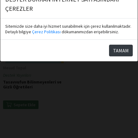
ÇEREZLER
Sitemizde size daha iyi hizmet sunabilmek için çerez kullanılmaktadır.
Detaylı bilgiye
Çerez Politikası
dökumanımızdan erişebilirsiniz.
TAMAM
Mesud Topal
Destek Yayınları
Tasavvufun Bilinmeyenleri ve
Gizli Öğretileri
Sepete Ekle