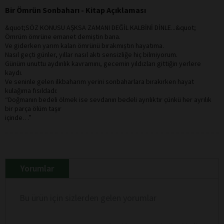
Bir Ömrün Sonbaharı - Kitap Açıklaması
&quot;SÖZ KONUSU AŞKSA ZAMANI DEĞİL KALBİNİ DİNLE...&quot;
Ömrüm ömrüne emanet demiştin bana.
Ve giderken yarım kalan ömrünü bırakmıştın hayatıma.
Nasıl geçti günler, yıllar nasıl aktı sensizliğe hiç bilmiyorum.
Günüm unuttu aydınlık kavramını, gecemin yıldızları gittiğin yerlere
kaydı.
Ve seninle gelen ilkbaharım yerini sonbaharlara bırakırken hayat
kulağıma fısıldadı:
“Doğmanın bedeli ölmek ise sevdanın bedeli ayrılıktır çünkü her ayrılık
bir parça ölüm taşır
içinde…”
Yorumlar
Bu ürün için sizlerden gelen yorumlar