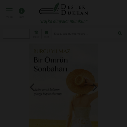
menü
info
"Başka dünyalar mümkün"
atölye
blog