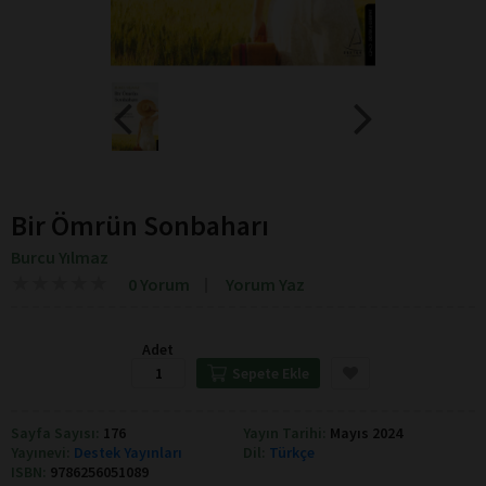
Bir Ömrün Sonbaharı
Burcu Yılmaz
★
★
★
★
★
★
★
★
★
★
0 Yorum
Yorum Yaz
Adet
Sepete Ekle
Sayfa Sayısı:
176
Yayın Tarihi:
Mayıs 2024
Yayınevi:
Destek Yayınları
Dil:
Türkçe
ISBN:
9786256051089