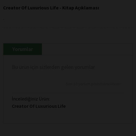
Creator Of Luxurious Life - Kitap Açıklaması
.
Yorumlar
Bu ürün için sizlerden gelen yorumlar
Son 10 yorum gösterilmektedir
İncelediğiniz Ürün:
Creator Of Luxurious Life