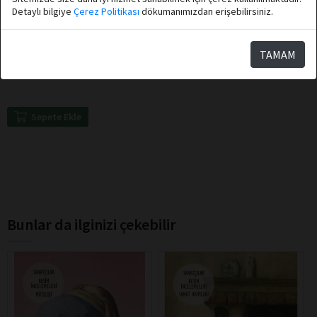
Detaylı bilgiye
Çerez Politikası
dökumanımızdan erişebilirsiniz.
Eray Hacıosmanoğlu
Destek Yayınları
TAMAM
Umudun Ta Kendisi
Sepete Ekle
Bunlar da ilginizi çekebilir