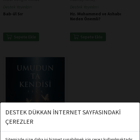
Destek Yayınları
Destek Yayınları
Bab-ül Sır
Hz. Muhammed ve Ashabı
Neden Önemli?
Sepete Ekle
Sepete Ekle
DESTEK DÜKKAN İNTERNET SAYFASINDAKİ
ÇEREZLER
Sitemizde size daha iyi hizmet sunabilmek için çerez kullanılmaktadır.