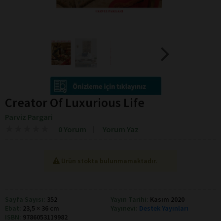
Creator Of Luxurious Life
Parviz Pargari
★
★
★
★
★
★
★
★
★
★
0 Yorum
Yorum Yaz
Ürün stokta bulunmamaktadır.
Sayfa Sayısı:
352
Yayın Tarihi:
Kasım 2020
Ebat:
23,5 × 36 cm
Yayınevi:
Destek Yayınları
ISBN:
9786053119982