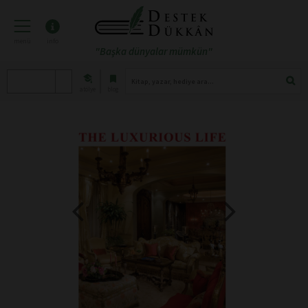
menü
info
"Başka dünyalar mümkün"
atölye
blog