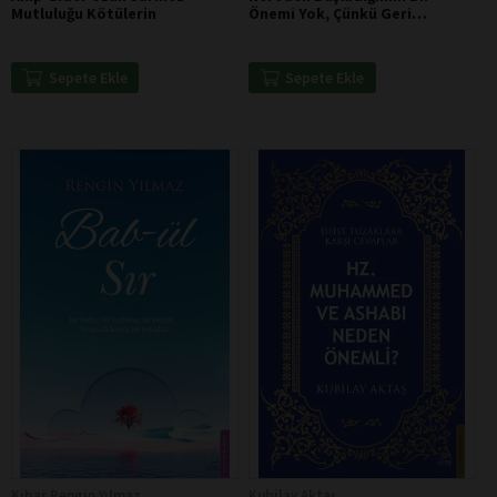
Mutluluğu Kötülerin
Önemi Yok, Çünkü Geri
Döneceğim Oraya - Parmenides
Sepete Ekle
Sepete Ekle
Kibar Rengin Yılmaz
Kubilay Aktaş