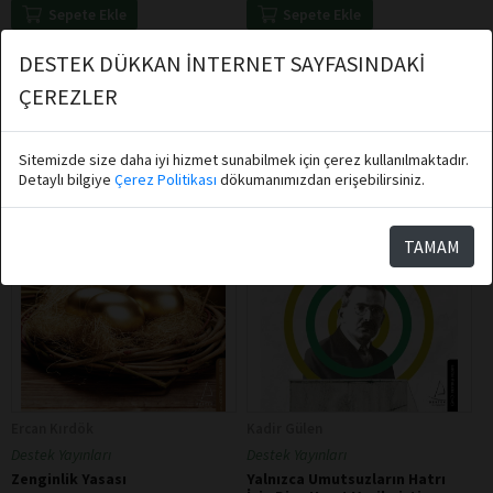
Sepete Ekle
Sepete Ekle
DESTEK DÜKKAN İNTERNET SAYFASINDAKİ
ÇEREZLER
Sitemizde size daha iyi hizmet sunabilmek için çerez kullanılmaktadır.
Detaylı bilgiye
Çerez Politikası
dökumanımızdan erişebilirsiniz.
TAMAM
Ercan Kırdök
Kadir Gülen
Destek Yayınları
Destek Yayınları
Zenginlik Yasası
Yalnızca Umutsuzların Hatrı