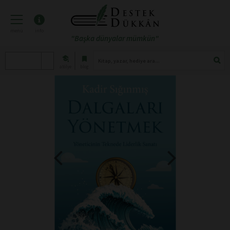
menü
info
"Başka dünyalar mümkün"
atölye
blog