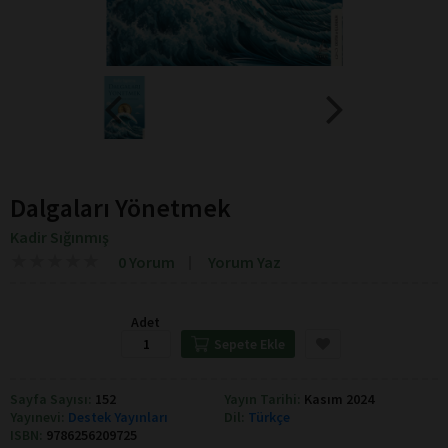
Dalgaları Yönetmek
Kadir Sığınmış
★
★
★
★
★
★
★
★
★
★
0 Yorum
Yorum Yaz
Adet
Sepete Ekle
Sayfa Sayısı:
152
Yayın Tarihi:
Kasım 2024
Yayınevi:
Destek Yayınları
Dil:
Türkçe
ISBN:
9786256209725