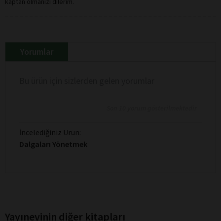
kaptan olmanızı dilerim.
Yorumlar
Bu ürün için sizlerden gelen yorumlar
Son 10 yorum gösterilmektedir
İncelediğiniz Ürün:
Dalgaları Yönetmek
Yayınevinin diğer kitapları