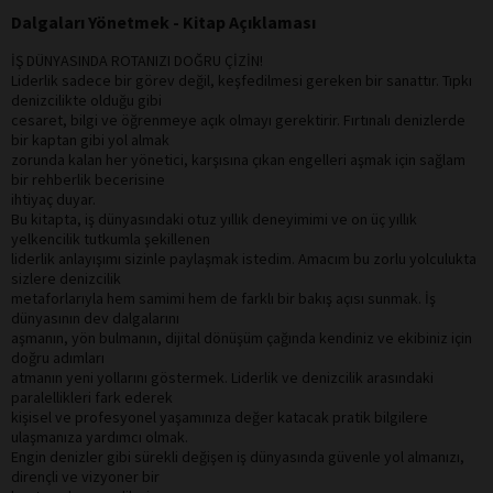
Dalgaları Yönetmek - Kitap Açıklaması
İŞ DÜNYASINDA ROTANIZI DOĞRU ÇİZİN!
Liderlik sadece bir görev değil, keşfedilmesi gereken bir sanattır. Tıpkı
denizcilikte olduğu gibi
cesaret, bilgi ve öğrenmeye açık olmayı gerektirir. Fırtınalı denizlerde
bir kaptan gibi yol almak
zorunda kalan her yönetici, karşısına çıkan engelleri aşmak için sağlam
bir rehberlik becerisine
ihtiyaç duyar.
Bu kitapta, iş dünyasındaki otuz yıllık deneyimimi ve on üç yıllık
yelkencilik tutkumla şekillenen
liderlik anlayışımı sizinle paylaşmak istedim. Amacım bu zorlu yolculukta
sizlere denizcilik
metaforlarıyla hem samimi hem de farklı bir bakış açısı sunmak. İş
dünyasının dev dalgalarını
aşmanın, yön bulmanın, dijital dönüşüm çağında kendiniz ve ekibiniz için
doğru adımları
atmanın yeni yollarını göstermek. Liderlik ve denizcilik arasındaki
paralellikleri fark ederek
kişisel ve profesyonel yaşamınıza değer katacak pratik bilgilere
ulaşmanıza yardımcı olmak.
Engin denizler gibi sürekli değişen iş dünyasında güvenle yol almanızı,
dirençli ve vizyoner bir