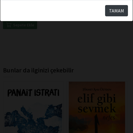
Felsefeden Doğan Yaşam
TAMAM
Sepete Ekle
Bunlar da ilginizi çekebilir