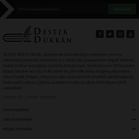
Abone Ol
DESTEK MEDYA GRUBU, bünyesinde bulundurduğu markaların yanı sıra
ülkemizde yayımcılık sektöründe söz sahibi tüm yayınevlerinin değerli eserlerini
Destek Dükkan aracılığıyla okurlarla buluşturuyor. Sitede bulunan 250 bini aşkın
kitapla beraber sıra dışı ve stil sahibi bir çok farklı ürünü de geniş yelpazesine
katan Destek Dükkan, ihtiyacınız olan ürünü en hızlı ve kaliteli şekilde kapınıza
kadar teslim ediyor. Çalışma saatlerimiz hafta içi sabah 09:00 akşam 18:00
arasındadır.
Hakkımızda
Yardım ve İletişim
Favori Sayfaları
Satış Sözleşmeleri
Müşteri Hizmetleri