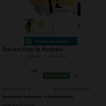
Dorian Gray'in Portresi
★
★
★
★
★
★
★
★
★
★
0 Yorum
Yorum Yaz
Adet
Sepete Ekle
Ebat:
11,5 × 17,5 cm
Yayınevi:
Destek Yayınları
Dorian Gray'in Portresi - Kitap Açıklaması
Dorian Gray'in Portresi