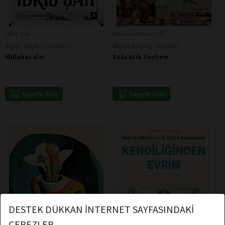
İdris Şah
Ward Farnsworth
Beyaz Baykuş Yayınları
Beyaz Baykuş Yayınları
Mülahazalar
Sokratik Yöntem
Sepete Ekle
Sepete Ekle
DESTEK DÜKKAN İNTERNET SAYFASINDAKİ
ÇEREZLER