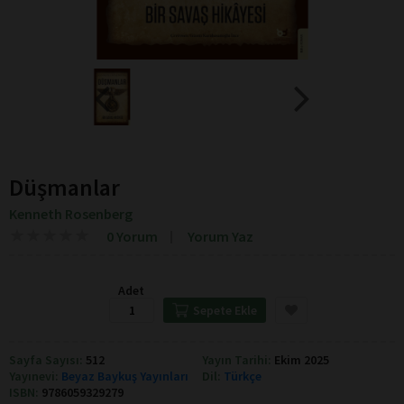
Düşmanlar
Kenneth Rosenberg
★
★
★
★
★
★
★
★
★
★
0 Yorum
Yorum Yaz
Adet
Sepete Ekle
Sayfa Sayısı:
512
Yayın Tarihi:
Ekim 2025
Yayınevi:
Beyaz Baykuş Yayınları
Dil:
Türkçe
ISBN:
9786059329279