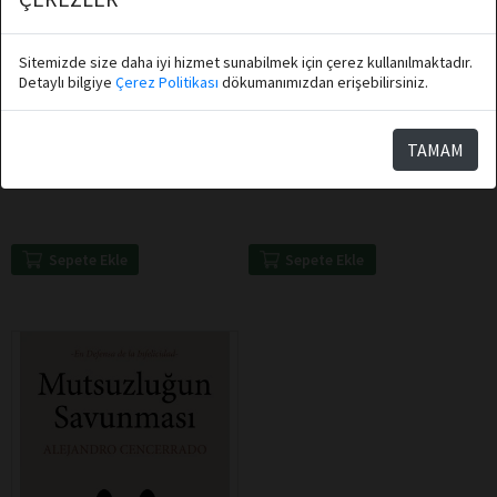
Sitemizde size daha iyi hizmet sunabilmek için çerez kullanılmaktadır.
Detaylı bilgiye
Çerez Politikası
dökumanımızdan erişebilirsiniz.
Vamık D. Volkan, Vamık Volkan
Bruce Lipton, Steve Bhaerman
TAMAM
Beyaz Baykuş Yayınları
Beyaz Baykuş Yayınları
İçdünyamıza Bakış
Kendiliğinden Evrim
Sepete Ekle
Sepete Ekle