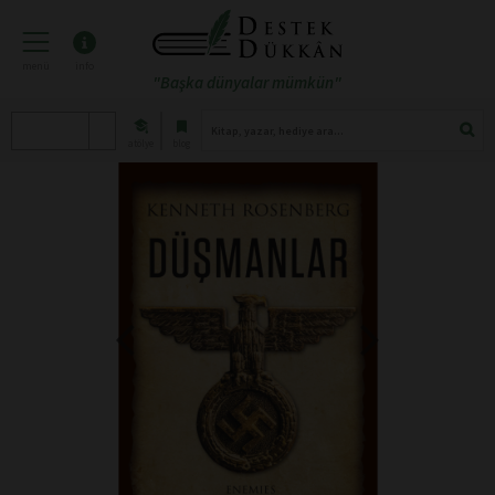
menü
info
"Başka dünyalar mümkün"
atölye
blog