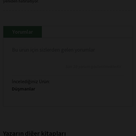
yeniden hatırlatıyor.
Yorumlar
Bu ürün için sizlerden gelen yorumlar
Son 10 yorum gösterilmektedir
İncelediğiniz Ürün:
Düşmanlar
Yazarın diğer kitapları