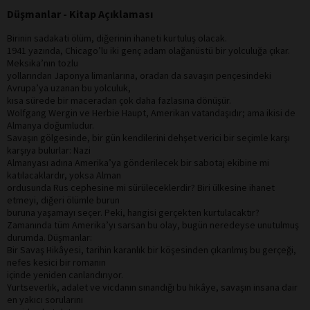
Düşmanlar - Kitap Açıklaması
Birinin sadakati ölüm, diğerinin ihaneti kurtuluş olacak.
1941 yazında, Chicago’lu iki genç adam olağanüstü bir yolculuğa çıkar.
Meksika’nın tozlu
yollarından Japonya limanlarına, oradan da savaşın pençesindeki
Avrupa’ya uzanan bu yolculuk,
kısa sürede bir maceradan çok daha fazlasına dönüşür.
Wolfgang Wergin ve Herbie Haupt, Amerikan vatandaşıdır; ama ikisi de
Almanya doğumludur.
Savaşın gölgesinde, bir gün kendilerini dehşet verici bir seçimle karşı
karşıya bulurlar: Nazi
Almanyası adına Amerika’ya gönderilecek bir sabotaj ekibine mi
katılacaklardır, yoksa Alman
ordusunda Rus cephesine mi sürüleceklerdir? Biri ülkesine ihanet
etmeyi, diğeri ölümle burun
buruna yaşamayı seçer. Peki, hangisi gerçekten kurtulacaktır?
Zamanında tüm Amerika’yı sarsan bu olay, bugün neredeyse unutulmuş
durumda. Düşmanlar:
Bir Savaş Hikâyesi, tarihin karanlık bir köşesinden çıkarılmış bu gerçeği,
nefes kesici bir romanın
içinde yeniden canlandırıyor.
Yurtseverlik, adalet ve vicdanın sınandığı bu hikâye, savaşın insana dair
en yakıcı sorularını