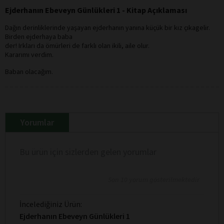
Ejderhanın Ebeveyn Günlükleri 1 - Kitap Açıklaması
Dağın derinliklerinde yaşayan ejderhanın yanına küçük bir kız çıkagelir.
Birden ejderhaya baba
der! Irkları da ömürleri de farklı olan ikili, aile olur.
Kararımı verdim.
Baban olacağım.
Yorumlar
Bu ürün için sizlerden gelen yorumlar
Son 10 yorum gösterilmektedir
İncelediğiniz Ürün:
Ejderhanın Ebeveyn Günlükleri 1