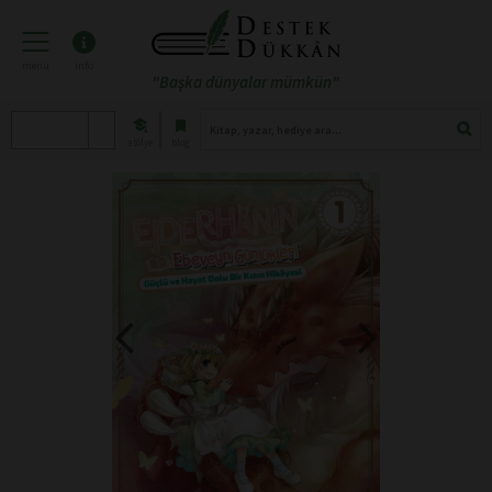
menü
info
"Başka dünyalar mümkün"
atölye
blog