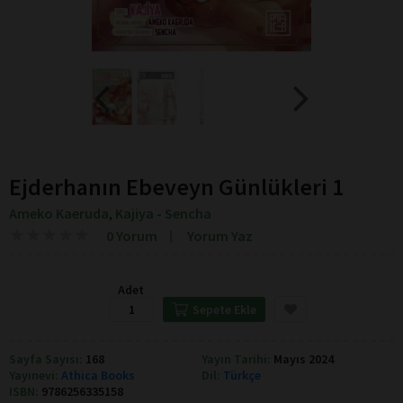
Ejderhanın Ebeveyn Günlükleri 1
Ameko Kaeruda
Kajiya - Sencha
,
★
★
★
★
★
★
★
★
★
★
0 Yorum
Yorum Yaz
Adet
Sepete Ekle
Sayfa Sayısı:
168
Yayın Tarihi:
Mayıs 2024
Yayınevi:
Athica Books
Dil:
Türkçe
ISBN:
9786256335158