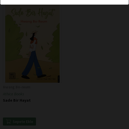
Hwang Bo-reum
Athica Books
Sade Bir Hayat
Sepete Ekle