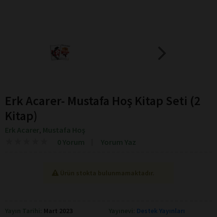
Erk Acarer- Mustafa Hoş Kitap Seti (2
Kitap)
Erk Acarer
Mustafa Hoş
,
★
★
★
★
★
★
★
★
★
★
0 Yorum
Yorum Yaz
Ürün stokta bulunmamaktadır.
Yayın Tarihi:
Mart 2023
Yayınevi:
Destek Yayınları