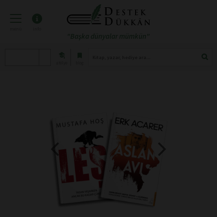
menü
info
"Başka dünyalar mümkün"
atölye
blog