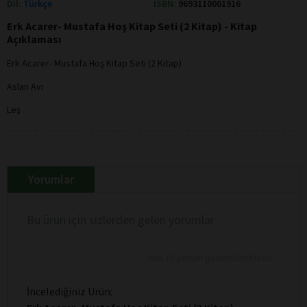
Dil:
Türkçe
ISBN:
9693110001916
Erk Acarer- Mustafa Hoş Kitap Seti (2 Kitap) - Kitap
Açıklaması
Erk Acarer- Mustafa Hoş Kitap Seti (2 Kitap)
Aslan Avı
Leş
Yorumlar
Bu ürün için sizlerden gelen yorumlar
Son 10 yorum gösterilmektedir
İncelediğiniz Ürün: