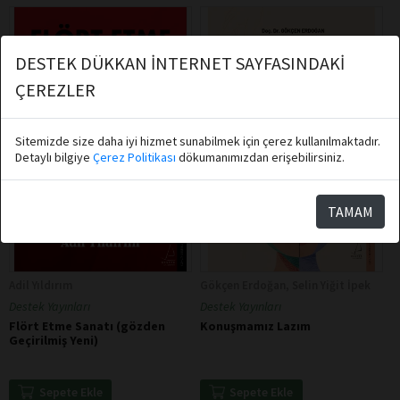
DESTEK DÜKKAN İNTERNET SAYFASINDAKİ
ÇEREZLER
Sitemizde size daha iyi hizmet sunabilmek için çerez kullanılmaktadır.
Detaylı bilgiye
Çerez Politikası
dökumanımızdan erişebilirsiniz.
TAMAM
Adil Yıldırım
Gökçen Erdoğan, Selin Yiğit İpek
Destek Yayınları
Destek Yayınları
Flört Etme Sanatı (gözden
Konuşmamız Lazım
Geçirilmiş Yeni)
Sepete Ekle
Sepete Ekle