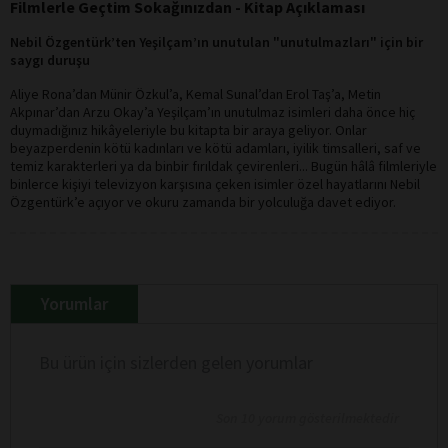
Filmlerle Geçtim Sokağınızdan - Kitap Açıklaması
Nebil Özgentürk’ten Yeşilçam’ın unutulan "unutulmazları" için bir
saygı duruşu
Aliye Rona’dan Münir Özkul’a, Kemal Sunal’dan Erol Taş’a, Metin
Akpınar’dan Arzu Okay’a Yeşilçam’ın unutulmaz isimleri daha önce hiç
duymadığınız hikâyeleriyle bu kitapta bir araya geliyor. Onlar
beyazperdenin kötü kadınları ve kötü adamları, iyilik timsalleri, saf ve
temiz karakterleri ya da binbir fırıldak çevirenleri... Bugün hâlâ filmleriyle
binlerce kişiyi televizyon karşısına çeken isimler özel hayatlarını Nebil
Özgentürk’e açıyor ve okuru zamanda bir yolculuğa davet ediyor.
Yorumlar
Bu ürün için sizlerden gelen yorumlar
Son 10 yorum gösterilmektedir