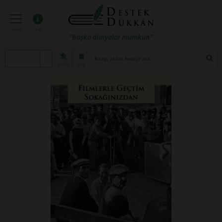
menü
info
"Başka dünyalar mümkün"
atölye
blog