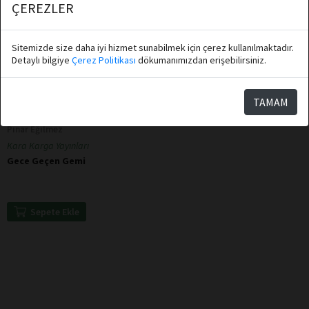
ÇEREZLER
Sitemizde size daha iyi hizmet sunabilmek için çerez kullanılmaktadır.
Detaylı bilgiye
Çerez Politikası
dökumanımızdan erişebilirsiniz.
TAMAM
Pınar Eğilmez
Kara Karga Yayınları
Gece Geçen Gemi
Sepete Ekle