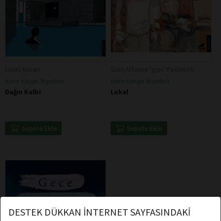
Lucas Harari
Gian Alfonso 'gipi' Pacinotti
Kara Karga Yayınları
Kara Karga Yayınları
Dağın Kalbi
Lokal
Sepete Ekle
Sepete Ekle
DESTEK DÜKKAN İNTERNET SAYFASINDAKİ