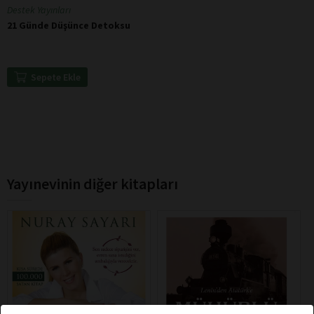
Destek Yayınları
21 Günde Düşünce Detoksu
Sepete Ekle
Yayınevinin diğer kitapları