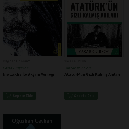
Dağhan Dönmez
Yaşar Gürsoy
Destek Yayınları
Destek Yayınları
Nietzsche İle Akşam Yemeği
Atatürk’ün Gizli Kalmış Anıları
Sepete Ekle
Sepete Ekle