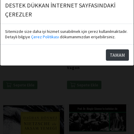
DESTEK DÜKKAN İNTERNET SAYFASINDAKİ
ÇEREZLER
Sitemizde size daha iyi hizmet sunabilmek için çerez kullanılmaktadır.
Detaylı bilgiye
Çerez Politikası
dökumanımızdan erişebilirsiniz.
Nuray Sayarı
Hüseyin Hakkı Kahveci
TAMAM
Destek Yayınları
Destek Yayınları
İçindeki Gücün Sırrını Keşfet
Lenin'den Atatürk'e Mühürlü
Vagon
Sepete Ekle
Sepete Ekle