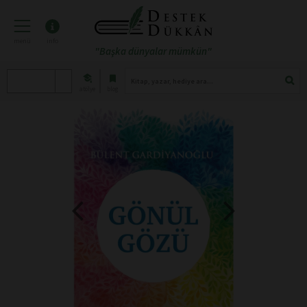
menü
info
"Başka dünyalar mümkün"
atölye
blog