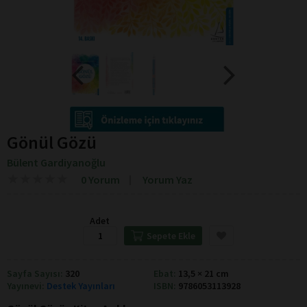
Gönül Gözü
Bülent Gardiyanoğlu
★
★
★
★
★
★
★
★
★
★
0 Yorum
Yorum Yaz
Adet
Sepete Ekle
Sayfa Sayısı:
320
Ebat:
13,5 × 21 cm
Yayınevi:
Destek Yayınları
ISBN:
9786053113928