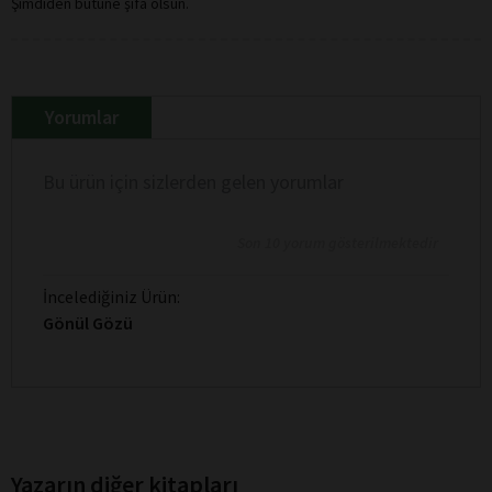
Şimdiden bütüne şifa olsun.
Yorumlar
Bu ürün için sizlerden gelen yorumlar
Son 10 yorum gösterilmektedir
İncelediğiniz Ürün:
Gönül Gözü
Yazarın diğer kitapları