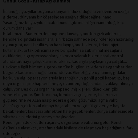
Gönül Gözü - Kitap Açıklaması
İnsanoğlu yüzyıllar boyunca dünyanın düz olduğuna ve evinden uzağa
giderse, dünyanın bir köşesinden aşağıya düşeceğine inandı.
Yaşadığımız bu yüzyılda acaba bunun gibi insanlığın inandırıldığı kaç
durum daha var?
Kitabımızda Sümerlerden bugüne dünyayı yöneten gizli ailelerin,
kendileri dışındaki insanlara, sihirbazın sahnede seyirciler için hazırladığı
oyunu gibi, nasıl bir illüzyon hazırlayıp yönettiklerini, teknolojiyi
kullanarak, ortak bilincimize ve bilinçaltımıza subliminal mesajlarla
ektiklerini, algı operasyonlarıyla korku salarak bizleri nasıl kontrol
altında tutmaya çalıştıklarını idrakimiz kadarıyla paylaşmaya çalıştık...
Hakikatle ilgili bilmemiz gereken tüm bilgiler Hz. Âdem Peygamber’den
bugüne kadar insanoğlunun içinde var. Genetiğiyle oynanmış gıdalar,
korku ve algı operasyonlarıyla insanoğlunun gönül gözü kapatılıp, beş
duyu organı içine hapsedilmeye, özünden, doğasından uzaklaştırılmaya
çalışılıyor. Beş duyu organına hapsedilmiş kişileri, diledikleri gibi
yönetebiliyorlar. Şimdi arınma, kendimizi geliştirme, hislerimizi
güçlendirme ve Allah nasip ederse gönül gözümüzü açma vakti.
Allah’a gerçekten kul olmayı başarabilen ve gönül gözleriyle hayata
bakabilenler; kısacası bilmekten hale geçebilenler, dünya sahnesindeki
sihirbazın hilelerini görmeye başlıyorlar.
Kendi içimizdeki kilitleri açarak, özgürleşme vaktimiz geldi. Kendi
özümüze ulaştıkça, etrafımızdaki kişilere de ulaşmaya başladığımızı fark
edeceğiz.