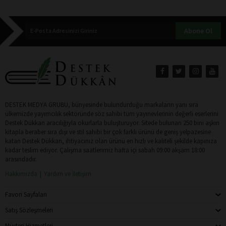
Abone Ol
DESTEK MEDYA GRUBU, bünyesinde bulundurduğu markaların yanı sıra
ülkemizde yayımcılık sektöründe söz sahibi tüm yayınevlerinin değerli eserlerini
Destek Dükkan aracılığıyla okurlarla buluşturuyor. Sitede bulunan 250 bini aşkın
kitapla beraber sıra dışı ve stil sahibi bir çok farklı ürünü de geniş yelpazesine
katan Destek Dükkan, ihtiyacınız olan ürünü en hızlı ve kaliteli şekilde kapınıza
kadar teslim ediyor. Çalışma saatlerimiz hafta içi sabah 09:00 akşam 18:00
arasındadır.
Hakkımızda
Yardım ve İletişim
Favori Sayfaları
Satış Sözleşmeleri
Müşteri Hizmetleri