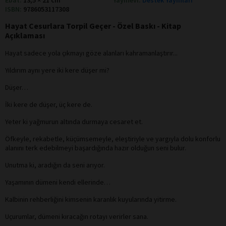
ISBN:
9786053117308
Hayat Cesurlara Torpil Geçer - Özel Baskı - Kitap
Açıklaması
Hayat sadece yola çıkmayı göze alanları kahramanlaştırır...
Yıldırım aynı yere iki kere düşer mi?
Düşer…
İki kere de düşer, üç kere de.
Yeter ki yağmurun altında durmaya cesaret et.
Öfkeyle, rekabetle, küçümsemeyle, eleştiriyle ve yargıyla dolu konforlu
alanını terk edebilmeyi başardığında hazır olduğun seni bulur.
Unutma ki, aradığın da seni arıyor.
Yaşamının dümeni kendi ellerinde…
Kalbinin rehberliğini kimsenin karanlık kuyularında yitirme.
Uçurumlar, dümeni kıracağın rotayı verirler sana.