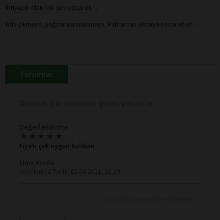
İhtiyacın olan tek şey cesaret…
Yola çıkmaya, yağmurda ıslanmaya, kahraman olmaya cesaret et…
Yorumlar
Bu ürün için sizlerden gelen yorumlar
Değerlendirme
★
★
★
★
★
★
★
★
★
★
Fiyatı çok uygun buldum
Elma Kurdu
Yayınlanma Tarihi: 05.04.2021, 11.29
Son 10 yorum gösterilmektedir