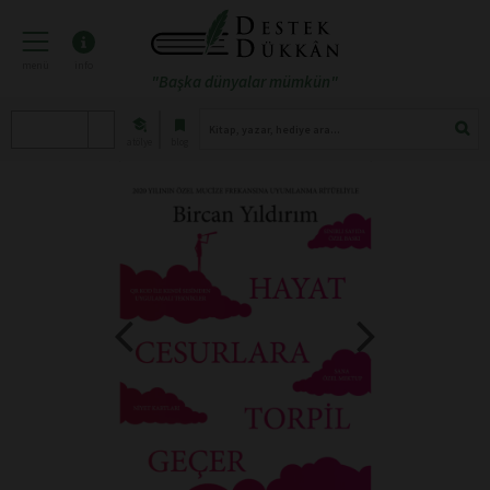
menü
info
"Başka dünyalar mümkün"
atölye
blog