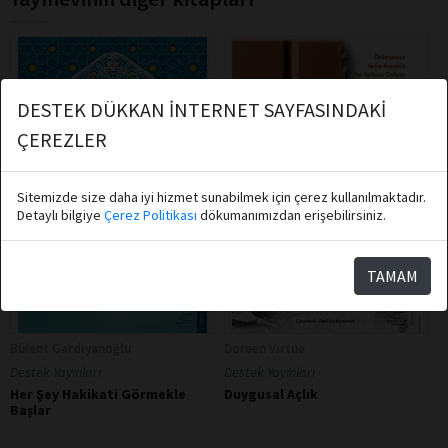
DESTEK DÜKKAN İNTERNET SAYFASINDAKİ
ÇEREZLER
Sitemizde size daha iyi hizmet sunabilmek için çerez kullanılmaktadır.
Detaylı bilgiye
Çerez Politikası
dökumanımızdan erişebilirsiniz.
TAMAM
Bülent Gardiyanoğlu
Doreen Virtue
Destek Yayınları
Destek Yayınları
Her Şey Hakikati Görmekle
Duygusal Açlık
Başlar