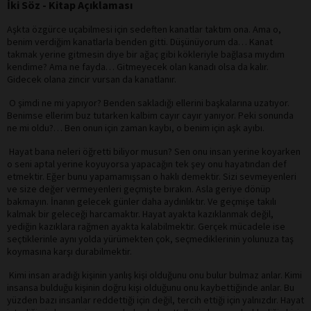
İki Söz - Kitap Açıklaması
Aşkta özgürce uçabilmesi için sedeften kanatlar taktım ona. Ama o,
benim verdiğim kanatlarla benden gitti. Düşünüyorum da… Kanat
takmak yerine gitmesin diye bir ağaç gibi kökleriyle bağlasa mıydım
kendime? Ama ne fayda… Gitmeyecek olan kanadı olsa da kalır.
Gidecek olana zincir vursan da kanatlanır.
O şimdi ne mi yapıyor? Benden sakladığı ellerini başkalarına uzatıyor.
Benimse ellerim buz tutarken kalbim cayır cayır yanıyor. Peki sonunda
ne mi oldu?… Ben onun için zaman kaybı, o benim için aşk ayıbı.
Hayat bana neleri öğretti biliyor musun? Sen onu insan yerine koyarken
o seni aptal yerine koyuyorsa yapacağın tek şey onu hayatından def
etmektir. Eğer bunu yapamamışsan o haklı demektir. Sizi sevmeyenleri
ve size değer vermeyenleri geçmişte bırakın. Asla geriye dönüp
bakmayın. İnanın gelecek günler daha aydınlıktır. Ve geçmişe takılı
kalmak bir geleceği harcamaktır. Hayat ayakta kazıklanmak değil,
yediğin kazıklara rağmen ayakta kalabilmektir. Gerçek mücadele ise
seçtiklerinle aynı yolda yürümekten çok, seçmediklerinin yolunuza taş
koymasına karşı durabilmektir.
Kimi insan aradığı kişinin yanlış kişi olduğunu onu bulur bulmaz anlar. Kimi
insansa bulduğu kişinin doğru kişi olduğunu onu kaybettiğinde anlar. Bu
yüzden bazı insanlar reddettiği için değil, tercih ettiği için yalnızdır. Hayat