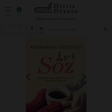
menü
info
"Başka dünyalar mümkün"
atölye
blog