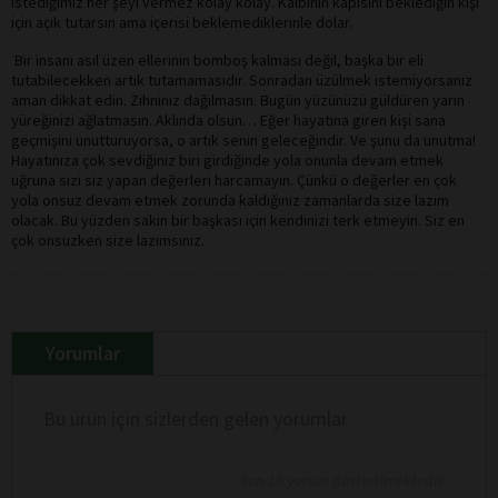
istediğimiz her şeyi vermez kolay kolay. Kalbinin kapısını beklediğin kişi
için açık tutarsın ama içerisi beklemediklerinle dolar.
Bir insanı asıl üzen ellerinin bomboş kalması değil, başka bir eli
tutabilecekken artık tutamamasıdır. Sonradan üzülmek istemiyorsanız
aman dikkat edin. Zihniniz dağılmasın. Bugün yüzünüzü güldüren yarın
yüreğinizi ağlatmasın. Aklında olsun… Eğer hayatına giren kişi sana
geçmişini unutturuyorsa, o artık senin geleceğindir. Ve şunu da unutma!
Hayatınıza çok sevdiğiniz biri girdiğinde yola onunla devam etmek
uğruna sizi siz yapan değerleri harcamayın. Çünkü o değerler en çok
yola onsuz devam etmek zorunda kaldığınız zamanlarda size lazım
olacak. Bu yüzden sakın bir başkası için kendinizi terk etmeyin. Siz en
çok onsuzken size lazımsınız.
Yorumlar
Bu ürün için sizlerden gelen yorumlar
Son 10 yorum gösterilmektedir