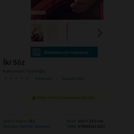
İki Söz
Kahraman Tazeoğlu
★
★
★
★
★
★
★
★
★
★
0 Yorum
Yorum Yaz
Ürün stokta bulunmamaktadır.
Sayfa Sayısı:
312
Ebat:
13,5 × 19,5 cm
Yayınevi:
Destek Yayınları
ISBN:
9786053113027