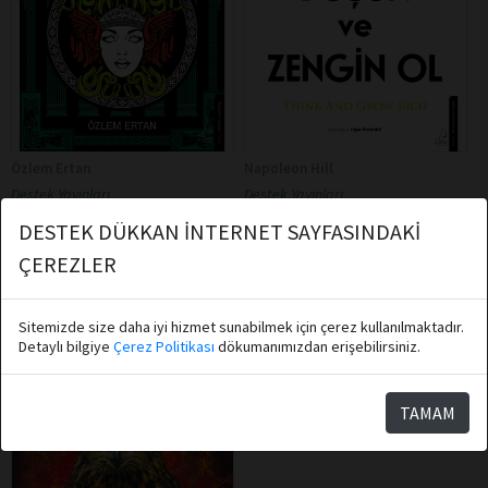
Özlem Ertan
Napoleon Hill
Destek Yayınları
Destek Yayınları
Medusa Bize Ne Mesaj Veriyor?
Düşün ve Zengin Ol
DESTEK DÜKKAN İNTERNET SAYFASINDAKİ
ÇEREZLER
Sepete Ekle
Sepete Ekle
Sitemizde size daha iyi hizmet sunabilmek için çerez kullanılmaktadır.
Detaylı bilgiye
Çerez Politikası
dökumanımızdan erişebilirsiniz.
TAMAM