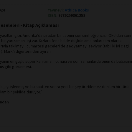
024
Yayınevi:
Athica Books
ISBN:
9786259861258
 Meseleleri - Kitap Açıklaması
şıtları gibi. Amerika’da sıradan bir lisenin son sınıf öğrencisi. Okuldan son
 bir yarızamanlı işi var. Kızlara fena halde düşkün ama onları tam olarak
ıyla takılmayı, cumartesi geceleri de geç yatmayı seviyor (tabii ki iyi çizgi
). Mark’ı diğerlerinden ayıran
nyanın en güçlü süper kahramanı olması ve son zamanlarda onun da babasını
muş gibi görünmesi.
u, iyi işlenmiş ve bu saatten sonra yeni bir şey üretilemez denilen bir türün
am bir şekilde duruyor.”
ünden