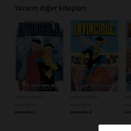
Yazarın diğer kitapları
Robert Kirkman
Robert Kirkman
Ro
Athica Books
Athica Books
Ath
Invincible 3
Invincible 4
Inv