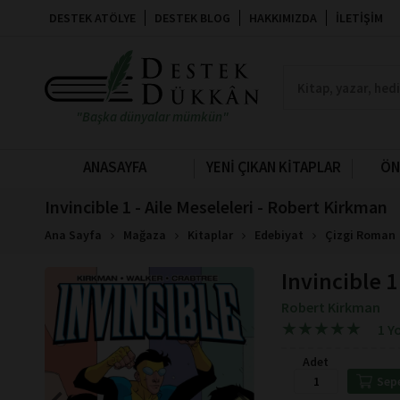
DESTEK ATÖLYE
DESTEK BLOG
HAKKIMIZDA
İLETIŞIM
"Başka dünyalar mümkün"
ANASAYFA
YENİ ÇIKAN KİTAPLAR
ÖN
Invincible 1 - Aile Meseleleri - Robert Kirkman
Ana Sayfa
Mağaza
Kitaplar
Edebiyat
Çizgi Roman
Invincible 1
Robert Kirkman
★
★
★
★
★
★
★
★
★
★
1 Y
Adet
Sep