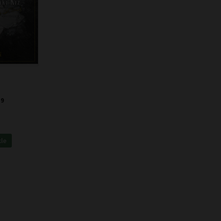
 9
kle