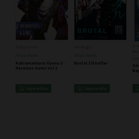
G. 
Tabasa Iori
Kei Koga
Wa
Athica Books
Athica Books
Kar
Kahramanların Oyunu 2 -
Brutal 2 İtiraflar
Gör
Heroines Game Vol 2
Ba
Sepete Ekle
Sepete Ekle