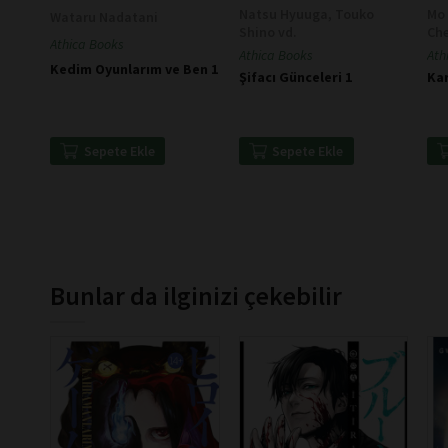
Natsu Hyuuga, Touko
Mo 
Wataru Nadatani
Shino vd.
Ch
Athica Books
Athica Books
Ath
Kedim Oyunlarım ve Ben 1
Şifacı Günceleri 1
Kar
Sepete Ekle
Sepete Ekle
Bunlar da ilginizi çekebilir