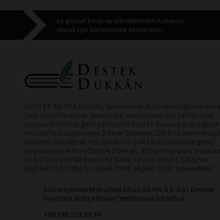
En güncel kitap ve etkinliklerden haberdar
olmak için bültenimize abone olun.
DESTEK MEDYA GRUBU, bünyesinde bulundurduğu markala
yanı sıra ülkemizde yayımcılık sektöründe söz sahibi tüm
yayınevlerinin değerli eserlerini Destek Dükkan aracılığıyla
okurlarla buluşturuyor. Sitede bulunan 250 bini aşkın kitap
beraber sıra dışı ve stil sahibi bir çok farklı ürünü de geniş
yelpazesine katan Destek Dükkan, ihtiyacınız olan ürünü en
ve kaliteli şekilde kapınıza kadar teslim ediyor. Çalışma
saatlerimiz hafta içi sabah 09:00 akşam 18:00 arasındadır.
Cobançesme Mahallesi Altay Sk No:8 1. Kat Destek
Yayınları Bahçelievler/Yenibosna İstanbul
+90 545 573 99 44