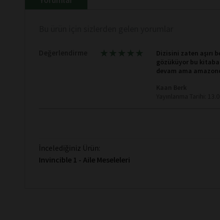
Bu ürün için sizlerden gelen yorumlar
★
★
★
★
★
★
★
★
★
★
Değerlendirme
Dizisini zaten aşırı 
gözüküyor bu kitaba b
devam ama amazon
Kaan Berk
Yayınlanma Tarihi: 13.
İncelediğiniz Ürün:
Invincible 1 - Aile Meseleleri