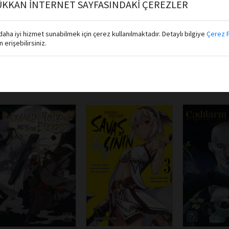
KKAN İNTERNET SAYFASINDAKİ ÇEREZLER
Sepete Ekle
Sepete E
Sepete Ekle
aha iyi hizmet sunabilmek için çerez kullanılmaktadır. Detaylı bilgiye
Çerez P
erişebilirsiniz.