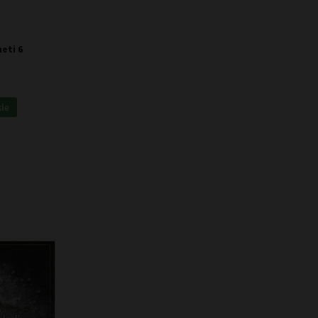
eti 6
kle