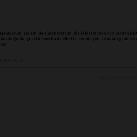
beğeniyorum, serisini de almak istedim. dizisi kitabından ayrılmadan iler
akıldığında, güzel bir şey bu da elbette. serinin yeni kitapları geldikçe
dan
04.2024, 15.50
Son 10 yorum göster