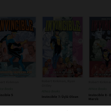
Robert Kirkman, Ryan
bert Kirkman
Robert Kirkma
Ottley
ica Books
Athica Books
Athica Books
incible 5
Invincible 8 -
Invincible 7: Üçlü Olsun
Marslı