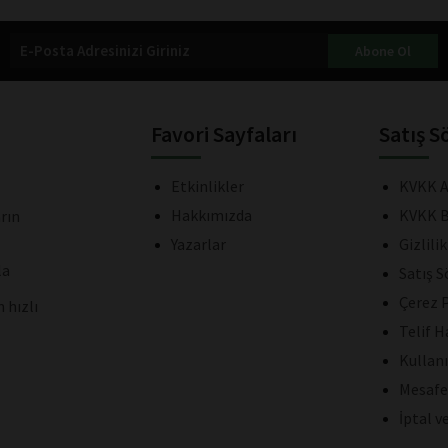
Abone Ol
Favori Sayfaları
Satış S
Etkinlikler
KVKK A
Hakkımızda
KVKK B
rın
Yazarlar
Gizlili
la
Satış 
Çerez P
 hızlı
Telif H
Kullan
Mesafe
İptal v