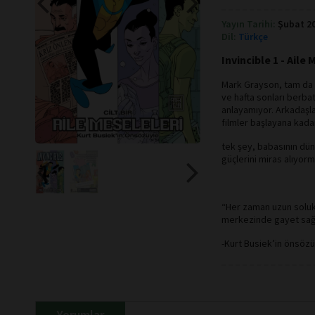
Yayın Tarihi:
Şubat 2
Dil:
Türkçe
Invincible 1 - Aile
Mark Grayson, tam da ya
ve hafta sonları berbat
anlayamıyor. Arkadaşlar
filmler başlayana kadar
tek şey, babasının dü
güçlerini miras alıyor
“Her zaman uzun solukl
merkezinde gayet sağl
-Kurt Busiek’in önsöz
Yorumlar