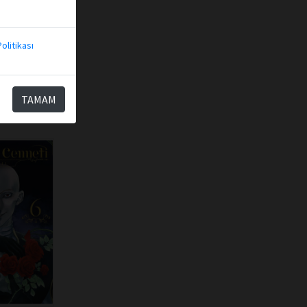
kle
olitikası
TAMAM