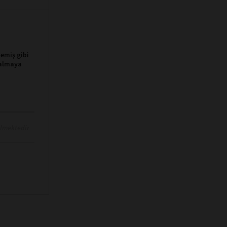
lemiş gibi
 almaya
ilmektedir