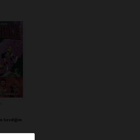
n
 En Sevdiğim