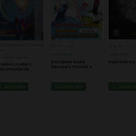
Willow Wilson, Christian
Hana İchika
Nagabe
rd
Athica Books
Athica Books
a Karga Yayınları
Köpeğimle Başka
Dışarıdaki Kız
ünmez Krallık 3 -
Dünyalara Yolculuk 2
şka Dünyalarda
Sepete Ekle
Sepete E
Sepete Ekle