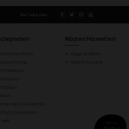
Bizi Takip Edin...
özleşmeleri
Müşteri Hizmetleri
ydınlatma Metni
Kargo & İadeler
aşvuru Formu
Güvenli Alışveriş
k Politikamız
Sözleşmesi
olitikası
akları
ım ve Üyelik Sözleşmesi
li Satış Sözleşmesi
e İade
Destek
Dükkan