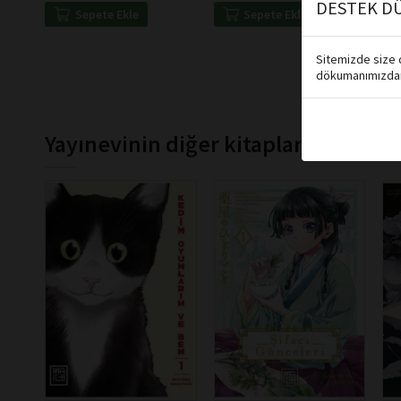
DESTEK DÜ
Sepete Ekle
Sepete Ekle
Sitemizde size d
dökumanımızdan 
Yayınevinin diğer kitapları