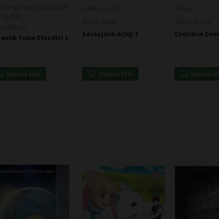
Xiang Tong Xiu, Luo Di
Ichika Issiki
Yumeji
eng Qiu
Athica Books
Athica Books
ica Books
Savaşçının Açlığı 3
Cadıların Cenn
anlık Yolun Efendisi 1
Sepete Ekle
Sepete E
Sepete Ekle