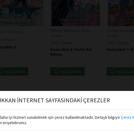
Robert Kirkman, Ryan
Robert Kirkma
bert Kirkman
Ottley
Ottley
ica Books
Athica Books
Athica Books
incible 5
Invincible 6: Farklı Bir
Invincible 7: 
Dünya
Sepete Ekle
Sepete Ekle
Sepete E
KKAN İNTERNET SAYFASINDAKİ ÇEREZLER
aha iyi hizmet sunabilmek için çerez kullanılmaktadır. Detaylı bilgiye
Çerez P
erişebilirsiniz.