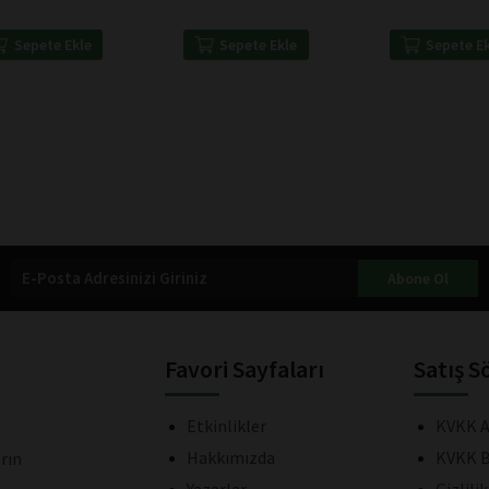
Sepete Ekle
Sepete E
Sepete Ekle
Abone Ol
Favori Sayfaları
Satış S
Etkinlikler
KVKK A
Hakkımızda
KVKK B
rın
Yazarlar
Gizlili