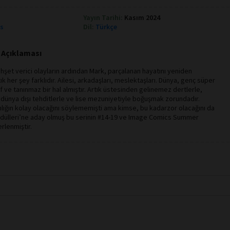
Yayın Tarihi:
Kasım 2024
ks
Dil:
Türkçe
p Açıklaması
dehşet verici olayların ardından Mark, parçalanan hayatını yeniden
ık her şey farklıdır. Ailesi, arkadaşları, meslektaşları. Dünya, genç süper
 ve tanınmaz bir hal almıştır. Artık üstesinden gelinemez dertlerle,
, dünya dışı tehditlerle ve lise mezuniyetiyle boğuşmak zorundadır.
lığın kolay olacağını söylememişti ama kimse, bu kadarzor olacağını da
dülleri’ne aday olmuş bu serinin #14-19 ve Image Comics Summer
rlenmiştir.