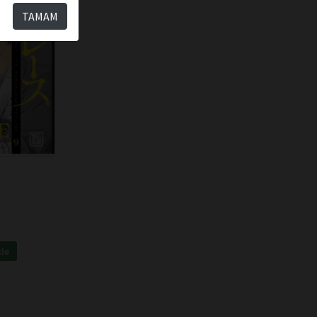
TAMAM
kle