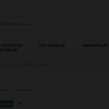
 SİPARİŞTEKİ
ÇOK SATANLAR
KAMPANYALAR
KİTAPLAR
Invincible 4 - Robert Kirkman
orum
Yorum Yaz
ete Ekle