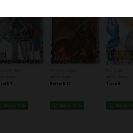
taro Miura
Kentaro Miura
Kei Koga
ica Books
Athica Books
Athica Books
serk 7
Berserk 10
Trace 9
Sepete Ekle
Sepete Ekle
Sepete E