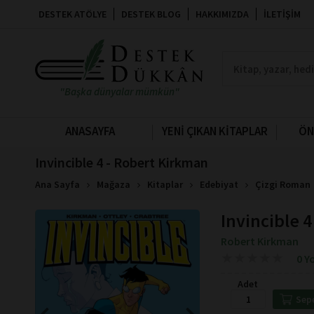
DESTEK ATÖLYE
DESTEK BLOG
HAKKIMIZDA
İLETIŞIM
"Başka dünyalar mümkün"
ANASAYFA
YENİ ÇIKAN KİTAPLAR
ÖN
Invincible 4 - Robert Kirkman
Ana Sayfa
Mağaza
Kitaplar
Edebiyat
Çizgi Roman
Invincible 4
Robert Kirkman
★
★
★
★
★
★
★
★
★
★
0 Y
Adet
Sep