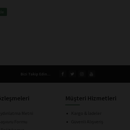
kle
Bizi Takip Edin...
özleşmeleri
Müşteri Hizmetleri
ydınlatma Metni
Kargo & İadeler
aşvuru Formu
Güvenli Alışveriş
k Politikamız