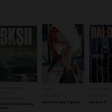
n Alfonso 'gipi'
Jinushi
Q-HAYASHIDA
inotti
Athica Books
Athica Books
a Karga Yayınları
Seninle İçtiğim S*gara 5
Dai Dark 4
nim Kötü Şekillenmiş
yatım