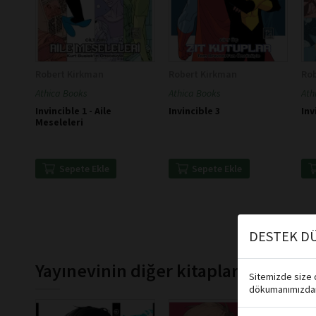
Robert Kirkman
Robert Kirkman
Ro
Athica Books
Athica Books
Ath
Invincible 1 - Aile
Invincible 3
Inv
Meseleleri
Sepete Ekle
Sepete Ekle
DESTEK DÜ
Yayınevinin diğer kitapları
Sitemizde size d
dökumanımızdan 