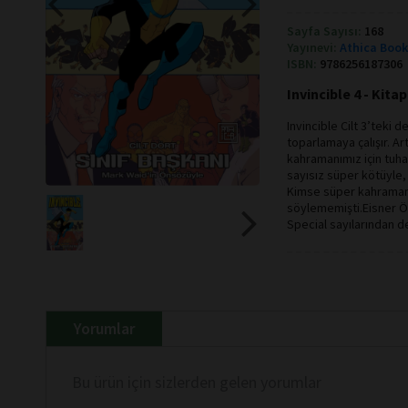
Sayfa Sayısı:
168
Yayınevi:
Athica Boo
ISBN:
9786256187306
Invincible 4 - Kita
Invincible Cilt 3’teki 
toparlamaya çalışır. Art
kahramanımız için tuhaf
sayısız süper kötüyle
Kimse süper kahraman
söylememişti.Eisner Ö
Special sayılarından de
Yorumlar
Bu ürün için sizlerden gelen yorumlar