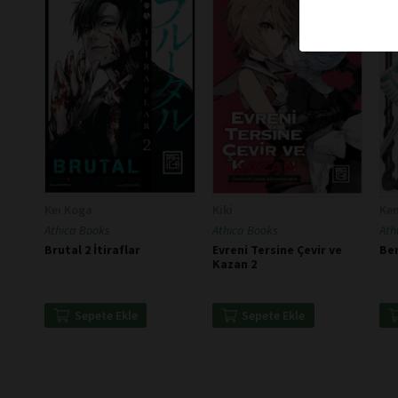
Kei Koga
Kiki
Ken
Athica Books
Athica Books
Ath
Brutal 2 İtiraflar
Evreni Tersine Çevir ve
Ber
Kazan 2
Sepete Ekle
Sepete Ekle