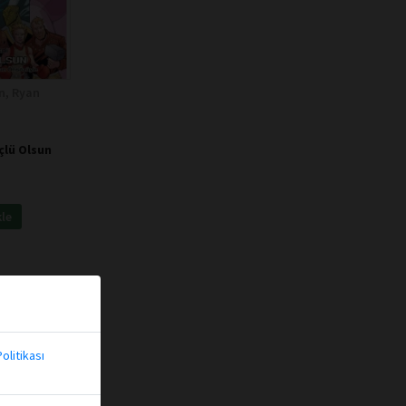
n, Ryan
Üçlü Olsun
kle
olitikası