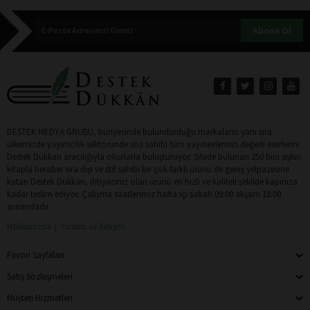
Abone Ol
DESTEK MEDYA GRUBU, bünyesinde bulundurduğu markaların yanı sıra
ülkemizde yayımcılık sektöründe söz sahibi tüm yayınevlerinin değerli eserlerini
Destek Dükkan aracılığıyla okurlarla buluşturuyor. Sitede bulunan 250 bini aşkın
kitapla beraber sıra dışı ve stil sahibi bir çok farklı ürünü de geniş yelpazesine
katan Destek Dükkan, ihtiyacınız olan ürünü en hızlı ve kaliteli şekilde kapınıza
kadar teslim ediyor. Çalışma saatlerimiz hafta içi sabah 09:00 akşam 18:00
arasındadır.
Hakkımızda
Yardım ve İletişim
Favori Sayfaları
Satış Sözleşmeleri
Müşteri Hizmetleri