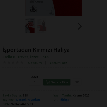
İşportadan Kırmızı Halıya
Stella M. Trevez
İzzet Pinto
,
★
★
★
★
★
★
★
★
★
★
0 Yorum
Yorum Yaz
Adet
Sepete Ekle
Sayfa Sayısı:
328
Yayın Tarihi:
Kasım 2022
Yayınevi:
Destek Yayınları
Dil:
Türkçe
ISBN:
9786254417733