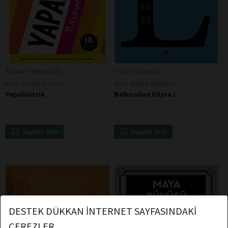
Tuluhan Tekelioğlu
Fatin Hazinedar
Kara Karga Yayınları
Kara Karga Yayınları
Yapabilirsin
Balkondan Düşen L
Sepete Ekle
Sepete Ekle
DESTEK DÜKKAN İNTERNET SAYFASINDAKİ
ÇEREZLER