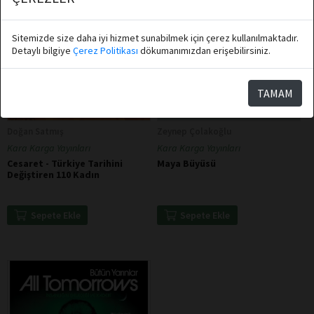
Sitemizde size daha iyi hizmet sunabilmek için çerez kullanılmaktadır.
Detaylı bilgiye
Çerez Politikası
dökumanımızdan erişebilirsiniz.
TAMAM
Doğan Satmış
Zeynep Çolakoğlu
Kara Karga Yayınları
Kara Karga Yayınları
Cesaret - Türkiye Tarihini
Maya Büyüsü
Değiştiren 110 Kadın
Sepete Ekle
Sepete Ekle