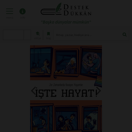
menü
info
"Başka dünyalar mümkün"
atölye
blog