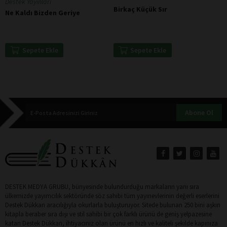
Destek Yayınları
Birkaç Küçük Sır
Ne Kaldı Bizden Geriye
Sepete Ekle
Sepete Ekle
Abone Ol
DESTEK MEDYA GRUBU, bünyesinde bulundurduğu markaların yanı sıra
ülkemizde yayımcılık sektöründe söz sahibi tüm yayınevlerinin değerli eserlerini
Destek Dükkan aracılığıyla okurlarla buluşturuyor. Sitede bulunan 250 bini aşkın
kitapla beraber sıra dışı ve stil sahibi bir çok farklı ürünü de geniş yelpazesine
katan Destek Dükkan, ihtiyacınız olan ürünü en hızlı ve kaliteli şekilde kapınıza