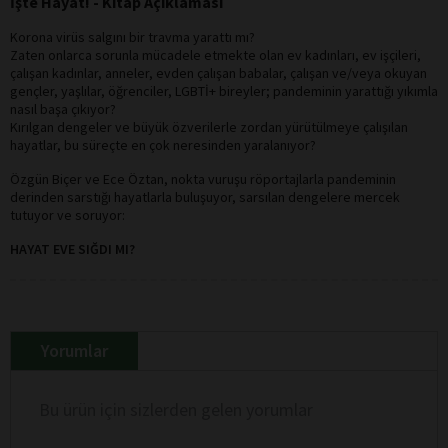
İşte Hayat! - Kitap Açıklaması
Korona virüs salgını bir travma yarattı mı?
Zaten onlarca sorunla mücadele etmekte olan ev kadınları, ev işçileri,
çalışan kadınlar, anneler, evden çalışan babalar, çalışan ve/veya okuyan
gençler, yaşlılar, öğrenciler, LGBTİ+ bireyler; pandeminin yarattığı yıkımla
nasıl başa çıkıyor?
Kırılgan dengeler ve büyük özverilerle zordan yürütülmeye çalışılan
hayatlar, bu süreçte en çok neresinden yaralanıyor?
Özgün Biçer ve Ece Öztan, nokta vuruşu röportajlarla pandeminin
derinden sarstığı hayatlarla buluşuyor, sarsılan dengelere mercek
tutuyor ve soruyor:
HAYAT EVE SIĞDI MI?
Yorumlar
Bu ürün için sizlerden gelen yorumlar