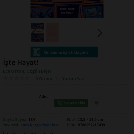
İşte Hayat!
Ece Öztan
Özgün Biçer
,
★
★
★
★
★
★
★
★
★
★
0 Yorum
Yorum Yaz
Adet
Sepete Ekle
Sayfa Sayısı:
184
Ebat:
13,5 × 19,5 cm
Yayınevi:
Kara Karga Yayınları
ISBN:
9786257217439