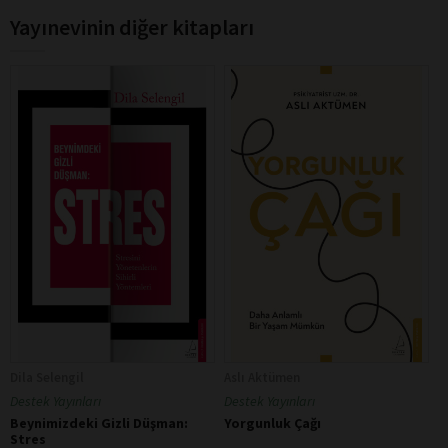
Yayınevinin diğer kitapları
Dila Selengil
Aslı Aktümen
Destek Yayınları
Destek Yayınları
Beynimizdeki Gizli Düşman:
Yorgunluk Çağı
Stres