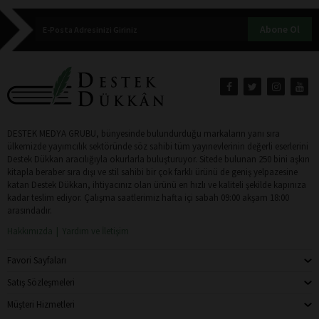
Abone Ol
DESTEK MEDYA GRUBU, bünyesinde bulundurduğu markaların yanı sıra
ülkemizde yayımcılık sektöründe söz sahibi tüm yayınevlerinin değerli eserlerini
Destek Dükkan aracılığıyla okurlarla buluşturuyor. Sitede bulunan 250 bini aşkın
kitapla beraber sıra dışı ve stil sahibi bir çok farklı ürünü de geniş yelpazesine
katan Destek Dükkan, ihtiyacınız olan ürünü en hızlı ve kaliteli şekilde kapınıza
kadar teslim ediyor. Çalışma saatlerimiz hafta içi sabah 09:00 akşam 18:00
arasındadır.
Hakkımızda
Yardım ve İletişim
Favori Sayfaları
Satış Sözleşmeleri
Müşteri Hizmetleri