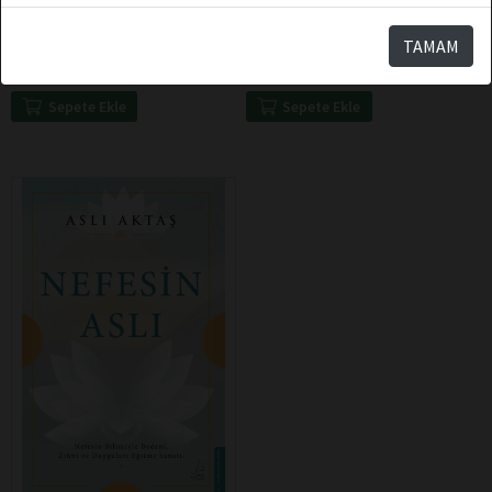
Destek Yayınları
Destek Yayınları
Gölge
Bu His Benim Değil
TAMAM
Sepete Ekle
Sepete Ekle