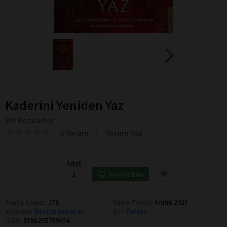
Kaderini Yeniden Yaz
Elif Bozkurter
★
★
★
★
★
★
★
★
★
★
0 Yorum
Yorum Yaz
Adet
Sepete Ekle
Sayfa Sayısı:
176
Yayın Tarihi:
Aralık 2025
Yayınevi:
Destek Yayınları
Dil:
Türkçe
ISBN:
9786255799654