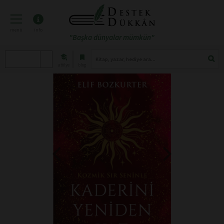
menü
info
"Başka dünyalar mümkün"
atölye
blog