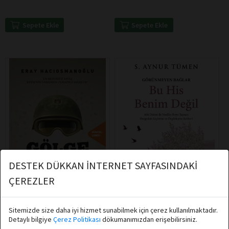
Sepete Ekle
Sepete Ekle
DESTEK DÜKKAN İNTERNET SAYFASINDAKİ
ÇEREZLER
Sitemizde size daha iyi hizmet sunabilmek için çerez kullanılmaktadır.
Eray Hacıosmanoğlu
S. Aynur Tümen
Detaylı bilgiye
Çerez Politikası
dökumanımızdan erişebilirsiniz.