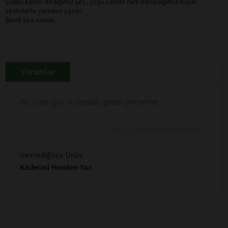
Çünkü kader dediğimiz şey, çoğu zaman fark etmediğimiz küçük
seçimlerle yeniden yazılır.
Şimdi sıra sende.
Yorumlar
Bu ürün için sizlerden gelen yorumlar
Son 10 yorum gösterilmektedir
İncelediğiniz Ürün:
Kaderini Yeniden Yaz