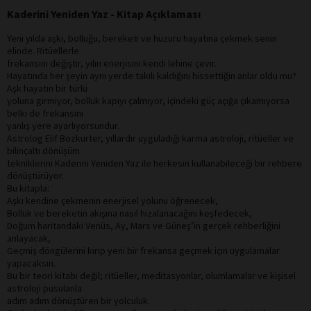
Kaderini Yeniden Yaz - Kitap Açıklaması
Yeni yılda aşkı, bolluğu, bereketi ve huzuru hayatına çekmek senin
elinde. Ritüellerle
frekansını değiştir, yılın enerjisini kendi lehine çevir.
Hayatında her şeyin aynı yerde takılı kaldığını hissettiğin anlar oldu mu?
Aşk hayatın bir türlü
yoluna girmiyor, bolluk kapıyı çalmıyor, içindeki güç açığa çıkamıyorsa
belki de frekansını
yanlış yere ayarlıyorsundur.
Astrolog Elif Bozkurter, yıllardır uyguladığı karma astroloji, ritüeller ve
bilinçaltı dönüşüm
tekniklerini Kaderini Yeniden Yaz ile herkesin kullanabileceği bir rehbere
dönüştürüyor.
Bu kitapla:
Aşkı kendine çekmenin enerjisel yolunu öğrenecek,
Bolluk ve bereketin akışına nasıl hizalanacağını keşfedecek,
Doğum haritandaki Venüs, Ay, Mars ve Güneş’in gerçek rehberliğini
anlayacak,
Geçmiş döngülerini kırıp yeni bir frekansa geçmek için uygulamalar
yapacaksın.
Bu bir teori kitabı değil; ritüeller, meditasyonlar, olumlamalar ve kişisel
astroloji pusulanla
adım adım dönüştüren bir yolculuk.