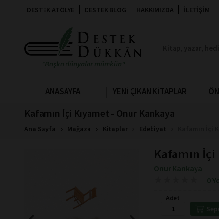
DESTEK ATÖLYE
DESTEK BLOG
HAKKIMIZDA
İLETIŞIM
"Başka dünyalar mümkün"
ANASAYFA
YENİ ÇIKAN KİTAPLAR
ÖN
Kafamın İçi Kıyamet - Onur Kankaya
Ana Sayfa
Mağaza
Kitaplar
Edebiyat
Kafamın İçi 
Kafamın İçi
Onur Kankaya
★
★
★
★
★
★
★
★
★
★
0 Y
Adet
Sep