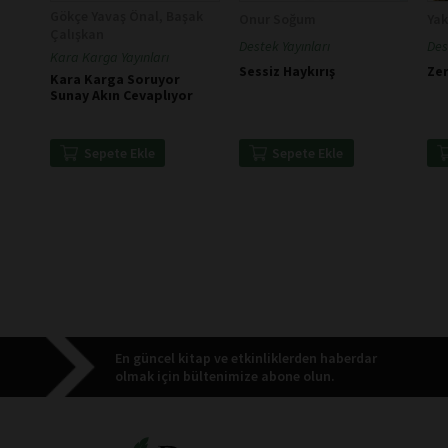
Gökçe Yavaş Önal, Başak
Onur Soğum
Ya
Çalışkan
Destek Yayınları
Des
Kara Karga Yayınları
Sessiz Haykırış
Ze
Kara Karga Soruyor
Sunay Akın Cevaplıyor
Sepete Ekle
Sepete Ekle
En güncel kitap ve etkinliklerden haberdar
olmak için bültenimize abone olun.