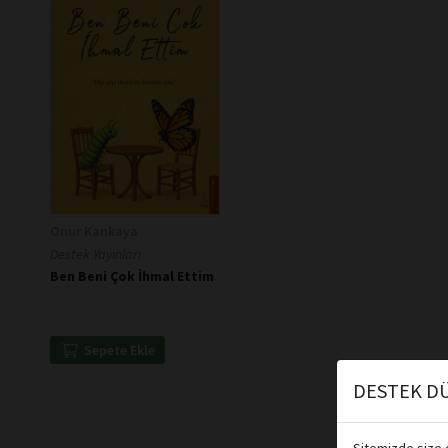
Onur Kankaya
Destek Yayınları
Ben Beni Çok İhmal Ettim
Sepete Ekle
DESTEK DÜ