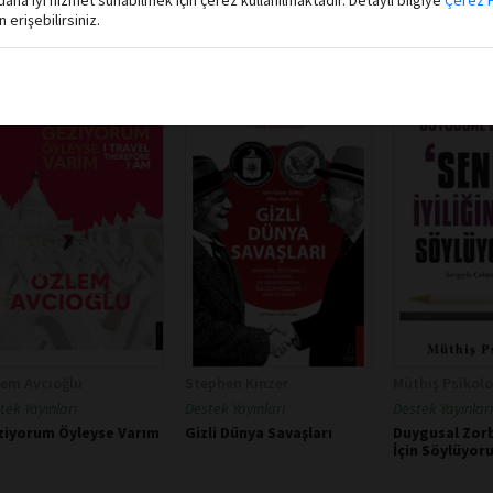
aha iyi hizmet sunabilmek için çerez kullanılmaktadır. Detaylı bilgiye
Çerez P
erişebilirsiniz.
em Avcıoğlu
Stephen Kinzer
Müthiş Psikolo
tek Yayınları
Destek Yayınları
Destek Yayınları
ziyorum Öyleyse Varım
Gizli Dünya Savaşları
Duygusal Zorb
İçin Söylüyor