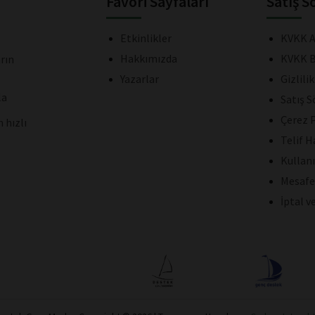
Favori Sayfaları
Satış S
Etkinlikler
KVKK A
Hakkımızda
KVKK B
rın
Yazarlar
Gizlili
la
Satış 
Çerez P
 hızlı
Telif H
Kullan
Mesafe
İptal v