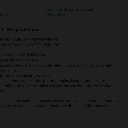
Yayın Tarihi:
Ağustos 2024
nları
Dil:
Türkçe
t - Kitap Açıklaması
AR YENİ ŞARKILAR KEŞFEDİYORKEN,
LI KALIYORSANIZ, KAYBETMİŞSİNİZDİR.
lere kapıldığımı bilmiyorum.
umu biliyorum sadece.
insanları dahi kırmamak için, kelimelerimi seçerek konuşmak zorunda
 kendime.
 geride bırakamıyor geçmişini.
m, üzmemek için elimden geleni yaptığım, kavga etmemek için
mediği halde değer verdiğim o insanların bana bıraktığı tek şey kafamın
eti.
şadığı deneyimleri, kafasında oluşan sorunları ve soruları bambaşka bir
 sunuyor. Belki de bu sorular hepimizin en derinimizdeki kendimize