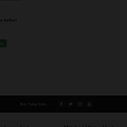
zı Defteri
kle
Bizi Takip Edin...