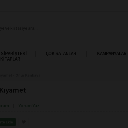
 SİPARİŞTEKİ
ÇOK SATANLAR
KAMPANYALAR
KİTAPLAR
Kıyamet - Onur Kankaya
 Kıyamet
orum
Yorum Yaz
ete Ekle