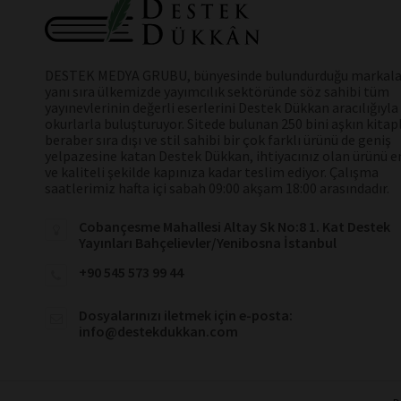
DESTEK MEDYA GRUBU, bünyesinde bulundurduğu markala
yanı sıra ülkemizde yayımcılık sektöründe söz sahibi tüm
yayınevlerinin değerli eserlerini Destek Dükkan aracılığıyla
okurlarla buluşturuyor. Sitede bulunan 250 bini aşkın kitap
beraber sıra dışı ve stil sahibi bir çok farklı ürünü de geniş
yelpazesine katan Destek Dükkan, ihtiyacınız olan ürünü en
ve kaliteli şekilde kapınıza kadar teslim ediyor. Çalışma
saatlerimiz hafta içi sabah 09:00 akşam 18:00 arasındadır.
Cobançesme Mahallesi Altay Sk No:8 1. Kat Destek
Yayınları Bahçelievler/Yenibosna İstanbul
+90 545 573 99 44
Dosyalarınızı iletmek için e-posta:
info@destekdukkan.com