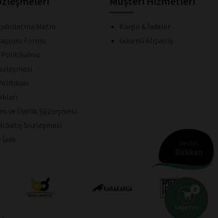
özleşmeleri
Müşteri Hizmetleri
ydınlatma Metni
Kargo & İadeler
aşvuru Formu
Güvenli Alışveriş
k Politikamız
Sözleşmesi
olitikası
akları
ım ve Üyelik Sözleşmesi
li Satış Sözleşmesi
e İade
Destek
Dükkan
0
Sepetim