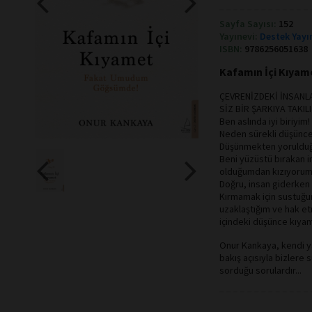
Sayfa Sayısı:
152
Yayınevi:
Destek Yayı
ISBN:
9786256051638
Kafamın İçi Kıyame
ÇEVRENİZDEKİ İNSANL
SİZ BİR ŞARKIYA TAKI
Ben aslında iyi biriyim!
Neden sürekli düşünce
Düşünmekten yorulduğ
Beni yüzüstü bırakan 
olduğumdan kızıyorum
Doğru, insan giderken
Kırmamak için sustuğu
uzaklaştığım ve hak et
içindeki düşünce kıyam
Onur Kankaya, kendi ya
bakış açısıyla bizlere
sorduğu sorulardır...