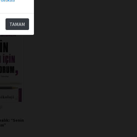
olitikası
TAMAM
ji
alık: “Senin
um”