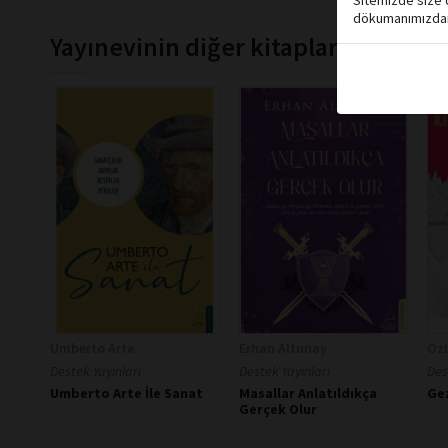
Sitemizde size d
dökumanımızdan 
Yayınevinin diğer kitapları
Umberto Arte
Erhan Altunay
Özl
Destek Yayınları
Destek Yayınları
Des
Umberto Arte İle Sanat
Masallar Anlatıldıkça
Ge
Gerçek Olur