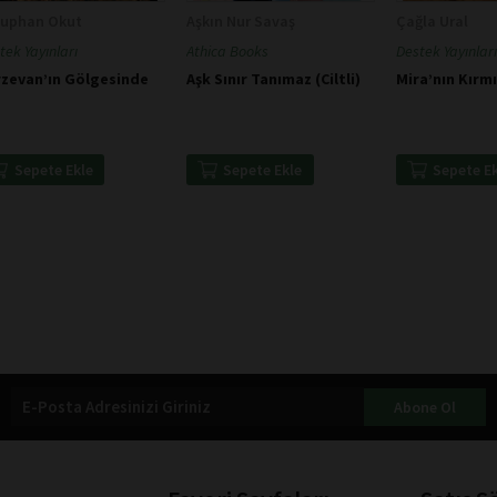
kuphan Okut
Aşkın Nur Savaş
Çağla Ural
tek Yayınları
Athica Books
Destek Yayınları
rzevan’ın Gölgesinde
Aşk Sınır Tanımaz (Ciltli)
Mira’nın Kırmı
Sepete Ekle
Sepete Ekle
Sepete E
Abone Ol