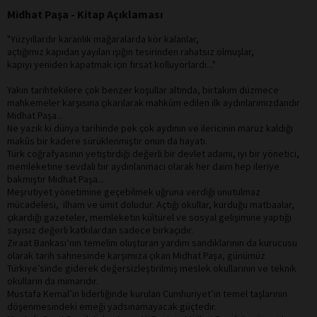
Midhat Paşa - Kitap Açıklaması
"Yüzyıllardır karanlık mağaralarda kör kalanlar,
açtığımız kapıdan yayılan ışığın tesirinden rahatsız olmuşlar,
kapıyı yeniden kapatmak için fırsat kolluyorlardı..."
Yakın tarihtekilere çok benzer koşullar altında, birtakım düzmece
mahkemeler karşısına çıkarılarak mahkûm edilen ilk aydınlarımızdandır
Midhat Paşa...
Ne yazık ki dünya tarihinde pek çok aydının ve ilericinin maruz kaldığı
makûs bir kadere sürüklenmiştir onun da hayatı.
Türk coğrafyasının yetiştirdiği değerli bir devlet adamı, iyi bir yönetici,
memleketine sevdalı bir aydınlanmacı olarak her daim hep ileriye
bakmıştır Midhat Paşa...
Meşrutiyet yönetimine geçebilmek uğruna verdiği unutulmaz
mücadelesi, ilham ve ümit doludur. Açtığı okullar, kurduğu matbaalar,
çıkardığı gazeteler, memleketin kültürel ve sosyal gelişimine yaptığı
sayısız değerli katkılardan sadece birkaçıdır.
Ziraat Bankası’nın temelini oluşturan yardım sandıklarının da kurucusu
olarak tarih sahnesinde karşımıza çıkan Midhat Paşa, günümüz
Türkiye’sinde giderek değersizleştirilmiş meslek okullarının ve teknik
okulların da mimarıdır.
Mustafa Kemal’in liderliğinde kurulan Cumhuriyet’in temel taşlarının
döşenmesindeki emeği yadsınamayacak güçtedir.