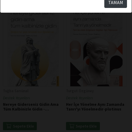
TAMAM
Tuğba Sarıünal
Turgut Özgüney
Destek Yayınları
Destek Yayınları
Nereye Giderseniz Gidin Ama
Her İçe Yönelme Aynı Zamanda
Tüm Kalbinizle Gidin -
Tanrı'yı Yönelmedir-plotinus
Konfüçyüs
Sepete Ekle
Sepete Ekle