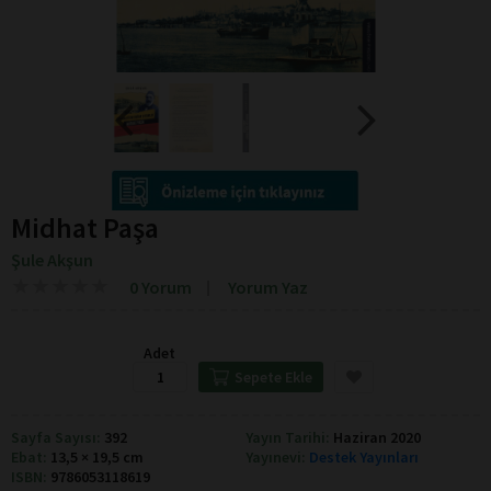
Midhat Paşa
Şule Akşun
★
★
★
★
★
★
★
★
★
★
0 Yorum
Yorum Yaz
Adet
Sepete Ekle
Sayfa Sayısı:
392
Yayın Tarihi:
Haziran 2020
Ebat:
13,5 × 19,5 cm
Yayınevi:
Destek Yayınları
ISBN:
9786053118619