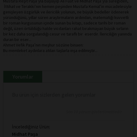
Mustafa Reşit Paşa’yla başlayıp Ali Fuat ve Midhat Paşa’yla süregiden,
İttihat ve Terakki’nin hemen peşinden Mustafa Kemal’in mücadelesiyle
genişleyen özgürlük ve ilericilik yolunun, ne büyük bedeller ödenerek
yüründüğünü, yıllar süren araştırmaların ardından, matematiği kuvvetli
bir roman kurgusunun içinde sunan bu kitap, sadece tarihi bir roman
değil, üzeri örtüldüğü halde vicdanları rahat bırakmayan büyük sırların
bir kez daha sorgulandığı cesur ve taraflı bir eserdir. İlericiliğin yanında
duran bir eser...
Ahmet Vefik Paşa’nın meşhur sözüne binaen:
Bu memleket aydınlara atılan taşlarla inşa edilmiştir...
Yorumlar
Bu ürün için sizlerden gelen yorumlar
Son 10 yorum gösterilmektedir
İncelediğiniz Ürün:
Midhat Paşa