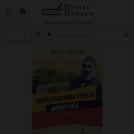
menü
info
"Başka dünyalar mümkün"
atölye
blog