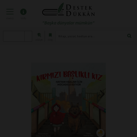
menü
info
"Başka dünyalar mümkün"
atölye
blog