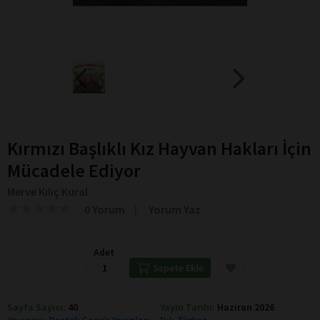
Kırmızı Başlıklı Kız Hayvan Hakları İçin
Mücadele Ediyor
Merve Kılıç Kural
★
★
★
★
★
★
★
★
★
★
0 Yorum
Yorum Yaz
Adet
Sepete Ekle
Sayfa Sayısı:
40
Yayın Tarihi:
Haziran 2026
Yayınevi:
Destek Çocuk Yayınları
Dil:
Türkçe