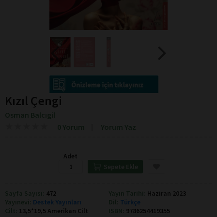
Kızıl Çengi
Osman Balcıgil
★
★
★
★
★
★
★
★
★
★
0 Yorum
Yorum Yaz
Adet
Sepete Ekle
Sayfa Sayısı:
472
Yayın Tarihi:
Haziran 2023
Yayınevi:
Destek Yayınları
Dil:
Türkçe
Cilt:
13,5*19,5 Amerikan Cilt
ISBN:
9786254419355