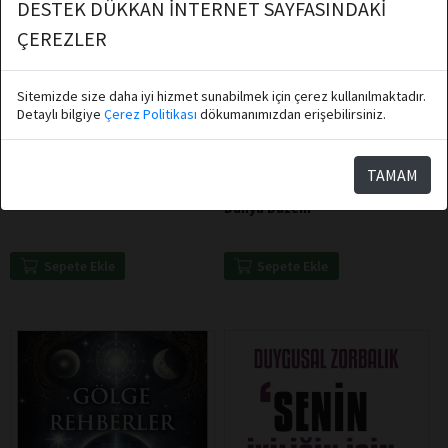
DESTEK DÜKKAN İNTERNET SAYFASINDAKİ
ÇEREZLER
Sitemizde size daha iyi hizmet sunabilmek için çerez kullanılmaktadır.
Detaylı bilgiye
Çerez Politikası
dökumanımızdan erişebilirsiniz.
Umberto Arte
Ramazan Kurtoğlu
Destek Yayınları
Destek Yayınları
TAMAM
Umberto Arte İle Sanat-2
Küresel Ekonomik Kriz ve Yeni
Dünya Düzeni
Sepete Ekle
Sepete Ekle