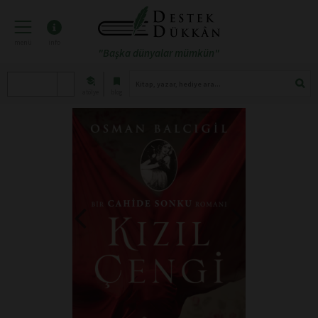
menü
info
"Başka dünyalar mümkün"
atölye
blog