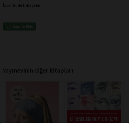
İstanbullu Hikayeler
Sepete Ekle
Yayınevinin diğer kitapları