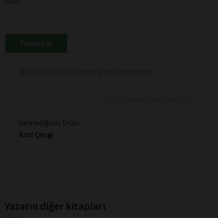
iniyor.
Yorumlar
Bu ürün için sizlerden gelen yorumlar
Son 10 yorum gösterilmektedir
İncelediğiniz Ürün:
Kızıl Çengi
Yazarın diğer kitapları