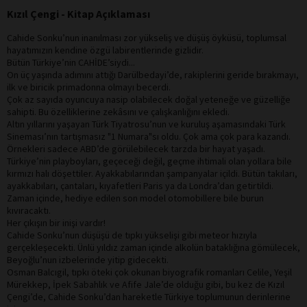
Kızıl Çengi - Kitap Açıklaması
Cahide Sonku’nun inanılması zor yükseliş ve düşüş öyküsü, toplumsal
hayatımızın kendine özgü labirentlerinde gizlidir.
Bütün Türkiye’nin CAHİDE’siydi...
On üç yaşında adımını attığı Darülbedayi’de, rakiplerini geride bırakmayı,
ilk ve biricik primadonna olmayı becerdi.
Çok az sayıda oyuncuya nasip olabilecek doğal yeteneğe ve güzelliğe
sahipti. Bu özelliklerine zekâsını ve çalışkanlığını ekledi.
Altın yıllarını yaşayan Türk Tiyatrosu’nun ve kuruluş aşamasındaki Türk
Sineması’nın tartışmasız "1 Numara"sı oldu. Çok ama çok para kazandı.
Örnekleri sadece ABD’de görülebilecek tarzda bir hayat yaşadı.
Türkiye’nin playboyları, geçeceği değil, geçme ihtimali olan yollara bile
kırmızı halı döşettiler. Ayakkabılarından şampanyalar içildi. Bütün takıları,
ayakkabıları, çantaları, kıyafetleri Paris ya da Londra’dan getirtildi.
Zaman içinde, hediye edilen son model otomobillere bile burun
kıvıracaktı.
Her çıkışın bir inişi vardır!
Cahide Sonku’nun düşüşü de tıpkı yükselişi gibi meteor hızıyla
gerçekleşecekti. Ünlü yıldız zaman içinde alkolün bataklığına gömülecek,
Beyoğlu’nun izbelerinde yitip gidecekti.
Osman Balcıgil, tıpkı öteki çok okunan biyografik romanları Celile, Yeşil
Mürekkep, İpek Sabahlık ve Afife Jale’de olduğu gibi, bu kez de Kızıl
Çengi’de, Cahide Sonku’dan hareketle Türkiye toplumunun derinlerine