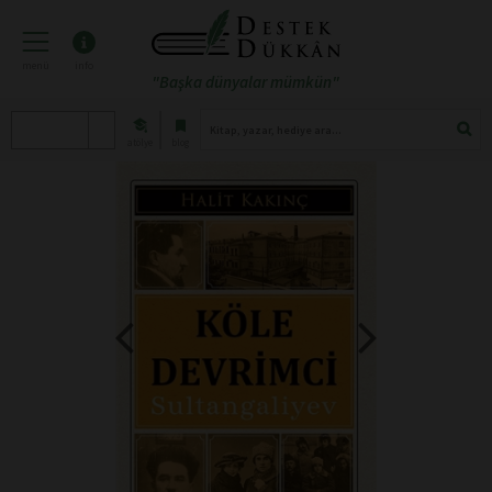
menü
info
"Başka dünyalar mümkün"
atölye
blog