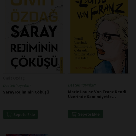
Ümit Özdağ
Destek Yayınları
Destek Yayınları
Marie Louise Von Franz Kendi
Saray Rejiminin Çöküşü
Üzerinde Samimiyetle
Çalışanlar Yeni Bir Mabet İnşa
Eder
Sepete Ekle
Sepete Ekle