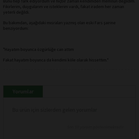
Bunu hep fark ediyordum ve hiçbir zaman kendimden memnun değildim.
Fikirlerim, duygularım ve isteklerim vardı, fakat iradem her zaman
yeterli değildi.
Bu bakımdan, aşağıdaki mısraları yazmış olan eski Fars şairine
benziyordum:
"Hayatım boyunca özgürlüğe can attım
Fakat hayatım boyunca da kendimi köle olarak hissettim."
Yorumlar
Bu ürün için sizlerden gelen yorumlar
Son 10 yorum gösterilmektedir