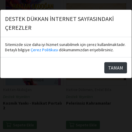
DESTEK DÜKKAN İNTERNET SAYFASINDAKİ
ÇEREZLER
Sitemizde size daha iyi hizmet sunabilmek için çerez kullanılmaktadır.
Detaylı bilgiye
Çerez Politikası
dökumanımızdan erişebilirsiniz.
TAMAM
Haktan Akdoğan
Hatice Dökmen, Erdal Bila
Destek Yayınları
Destek Yayınları
Kozmik Yankı - Hakikat Portalı
Pelerinsiz Kahramanlar
2
Sepete Ekle
Sepete Ekle