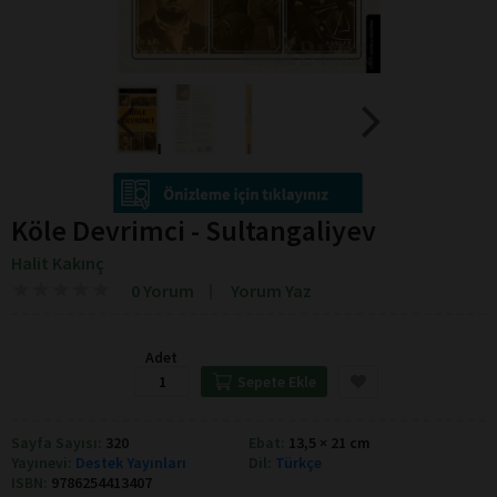
Köle Devrimci - Sultangaliyev
Halit Kakınç
★
★
★
★
★
★
★
★
★
★
0 Yorum
Yorum Yaz
Adet
Sepete Ekle
Sayfa Sayısı:
320
Ebat:
13,5 × 21 cm
Yayınevi:
Destek Yayınları
Dil:
Türkçe
ISBN:
9786254413407