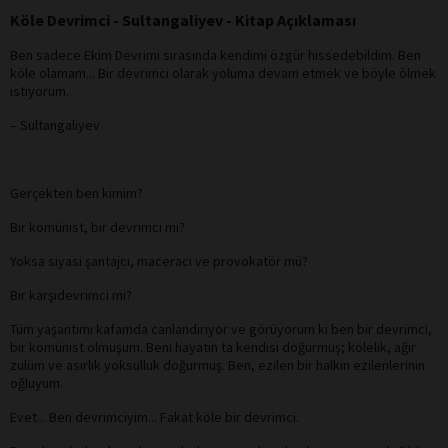
Köle Devrimci - Sultangaliyev - Kitap Açıklaması
Ben sadece Ekim Devrimi sırasında kendimi özgür hissedebildim. Ben
köle olamam... Bir devrimci olarak yoluma devam etmek ve böyle ölmek
istiyorum.
– Sultangaliyev
Gerçekten ben kimim?
Bir komünist, bir devrimci mi?
Yoksa siyasi şantajcı, maceracı ve provokatör mü?
Bir karşıdevrimci mi?
Tüm yaşantımı kafamda canlandırıyor ve görüyorum ki ben bir devrimci,
bir komünist olmuşum. Beni hayatın ta kendisi doğurmuş; kölelik, ağır
zulüm ve asırlık yoksulluk doğurmuş. Ben, ezilen bir halkın ezilenlerinin
oğluyum.
Evet... Ben devrimciyim... Fakat köle bir devrimci.