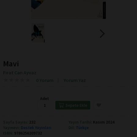
Mavi
Fırat Can Ayvaz
★
★
★
★
★
★
★
★
★
★
0 Yorum
Yorum Yaz
Adet
Sepete Ekle
Sayfa Sayısı:
232
Yayın Tarihi:
Kasım 2024
Yayınevi:
Destek Yayınları
Dil:
Türkçe
ISBN:
9786256209732