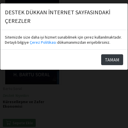
DESTEK DÜKKAN İNTERNET SAYFASINDAKİ
ÇEREZLER
Sitemizde size daha iyi hizmet sunabilmek için çerez kullanılmaktadır.
Detaylı bilgiye
Çerez Politikası
dökumanımızdan erişebilirsiniz.
TAMAM
Bartu Soral
Destek Yayınları
Küreselleşme ve Zafer
Ekonomisi
Sepete Ekle