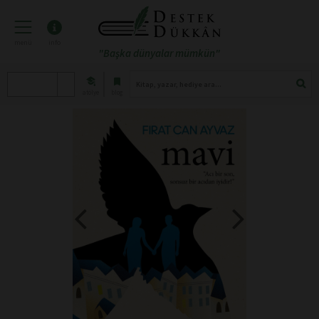
menü
info
"Başka dünyalar mümkün"
atölye
blog