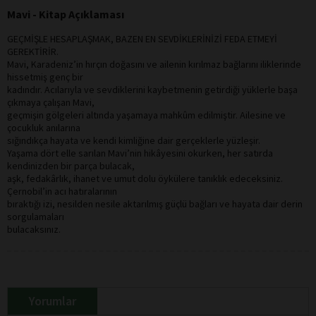
Mavi - Kitap Açıklaması
GEÇMİŞLE HESAPLAŞMAK, BAZEN EN SEVDİKLERİNİZİ FEDA ETMEYİ
GEREKTİRİR.
Mavi, Karadeniz’in hırçın doğasını ve ailenin kırılmaz bağlarını iliklerinde
hissetmiş genç bir
kadındır. Acılarıyla ve sevdiklerini kaybetmenin getirdiği yüklerle başa
çıkmaya çalışan Mavi,
geçmişin gölgeleri altında yaşamaya mahkûm edilmiştir. Ailesine ve
çocukluk anılarına
sığındıkça hayata ve kendi kimliğine dair gerçeklerle yüzleşir.
Yaşama dört elle sarılan Mavi’nin hikâyesini okurken, her satırda
kendinizden bir parça bulacak,
aşk, fedakârlık, ihanet ve umut dolu öykülere tanıklık edeceksiniz.
Çernobil’in acı hatıralarının
bıraktığı izi, nesilden nesile aktarılmış güçlü bağları ve hayata dair derin
sorgulamaları
bulacaksınız.
Yorumlar