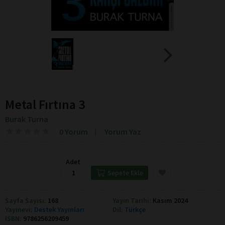
Metal Fırtına 3
Burak Turna
★
★
★
★
★
★
★
★
★
★
0 Yorum
Yorum Yaz
Adet
Sepete Ekle
Sayfa Sayısı:
168
Yayın Tarihi:
Kasım 2024
Yayınevi:
Destek Yayınları
Dil:
Türkçe
ISBN:
9786256209459