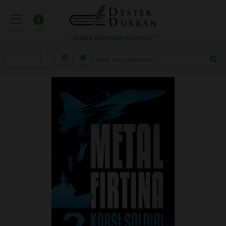
menü
info
"Başka dünyalar mümkün"
atölye
blog