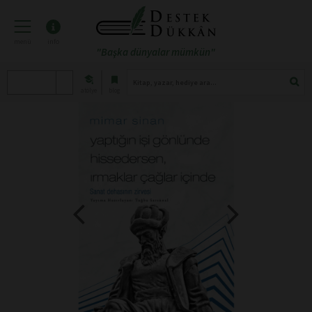
menü
info
"Başka dünyalar mümkün"
atölye
blog