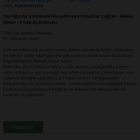
ISBN:
9786254412158
Yaptığın İşi Gönlünde Hissedersen Irmaklar Çağlar - Mimar
Sinan - Kitap Açıklaması
"Geçti bu demde cihandan
Pir-i Mimaran Sinan."
Osmanlı mimarisini zirveye taşımış, kubbe sanatında henüz aşılamamış
bir dehaya sahip, hayal gücüyle çığır açmış ve kendi tarzını oluşturmayı
başarabilmiş bir dehadır Mimar Sinan.
Allah aşkı, ahiret bilinci ve hayra vesile olmanın yüceliğini ilke edinen,
sahip olduğu her şeyi insanlığın hizmetine sunmaktan çekinmeyen, aynı
zamanda bir eğitim gönüllüsü, bir büyük usta ve bir bilge kişidir.
Dünyanın dört bir yanından uzmanı, eserlerindeki mimari işçiliğine hayran
bırakmayı başarabilmiş ve kişiliği ile de tüm insanlık adına örnek bir
karakter sergilemiştir.
Yorumlar