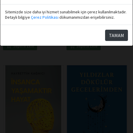
Hüseyin Atay
Müthiş Psikoloji
Sitemizde size daha iyi hizmet sunabilmek için çerez kullanılmaktadır.
Detaylı bilgiye
Çerez Politikası
dökumanımızdan erişebilirsiniz.
Destek Yayınları
Destek Yayınları
Kur'ana Göre Araştırmalar 5
Müthiş Psikoloji 3 Kitap Set
Defter Hediyeli
TAMAM
Sepete Ekle
Sepete Ekle