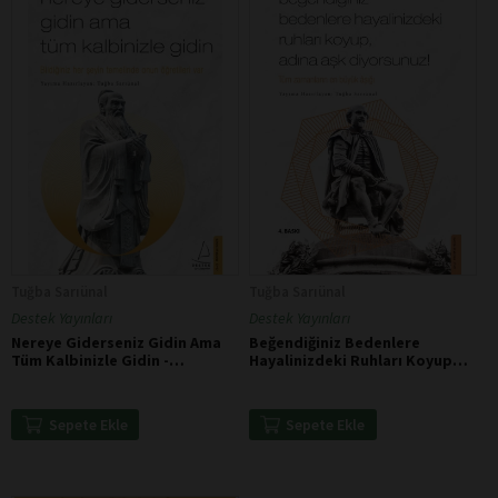
Tuğba Sarıünal
Tuğba Sarıünal
Destek Yayınları
Destek Yayınları
Nereye Giderseniz Gidin Ama
Beğendiğiniz Bedenlere
Tüm Kalbinizle Gidin -
Hayalinizdeki Ruhları Koyup
Konfüçyüs
Adına Aşk Diyorsunuz -
Shakespeare
Sepete Ekle
Sepete Ekle