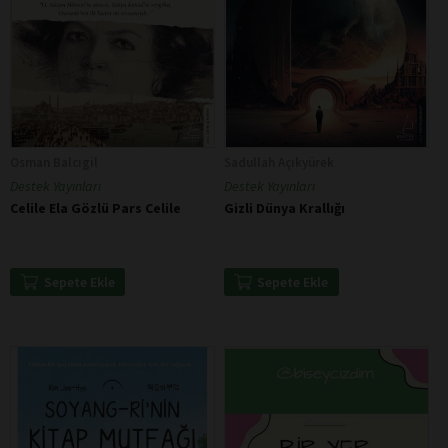
Osman Balcıgil
Sadullah Açıkyürek
Destek Yayınları
Destek Yayınları
Celile Ela Gözlü Pars Celile
Gizli Dünya Krallığı
Sepete Ekle
Sepete Ekle