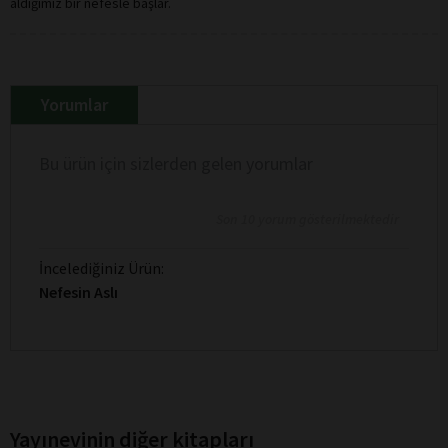
aldığımız bir nefesle başlar.
Yorumlar
Bu ürün için sizlerden gelen yorumlar
Son 10 yorum gösterilmektedir
İncelediğiniz Ürün:
Nefesin Aslı
Yayınevinin diğer kitapları