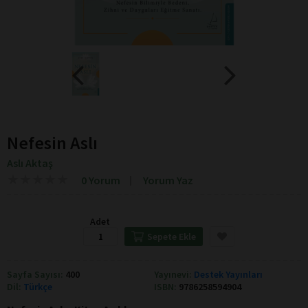
Nefesin Aslı
Aslı Aktaş
★
★
★
★
★
★
★
★
★
★
0 Yorum
Yorum Yaz
Adet
Sepete Ekle
Sayfa Sayısı:
400
Yayınevi:
Destek Yayınları
Dil:
Türkçe
ISBN:
9786258594904