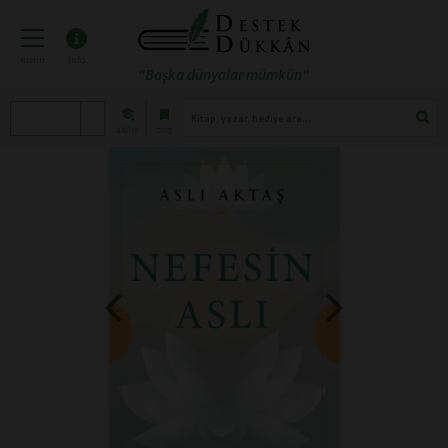
menü
info
"Başka dünyalar mümkün"
atölye
blog