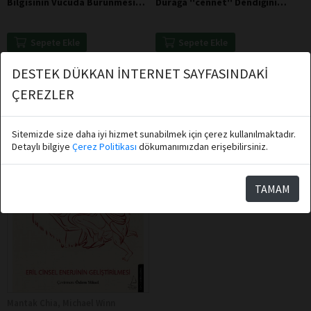
Bilgisinin Vücuda Bürünmesiyle
Durağa ''cennet'' Dendiğini
Gelir - Kanada
Bilesin - Şeyh Bedrettin
Sepete Ekle
Sepete Ekle
DESTEK DÜKKAN İNTERNET SAYFASINDAKİ
ÇEREZLER
Sitemizde size daha iyi hizmet sunabilmek için çerez kullanılmaktadır.
Detaylı bilgiye
Çerez Politikası
dökumanımızdan erişebilirsiniz.
TAMAM
Mantak Chia, Michael Winn