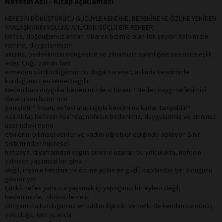
Nefesin Aslı - Kitap Açıklaması
NEFESİN DÖNÜŞTÜRÜCÜ GÜCÜYLE KENDİNE, BEDENİNE VE ÖZÜNE YENİDEN
YAKLAŞMANIN YOLUNU ANLATAN GÜÇLÜ BİR REHBER.
Nefes, doğduğumuz andan itibaren bizimle olan tek şeydir. Kalbimizin
ritmine, duygularımızın
akışına, bedenimizin dengesine ve zihnimizin sakinliğine sessizce eşlik
eder. Çoğu zaman fark
etmeden sürdürdüğümüz bu doğal hareket, aslında kendimizle
kurduğumuz en temel bağdır.
Neden bazı duygular bedenimizde iz bırakır? Neden kaygı nefesimizi
daraltırken huzur onu
genişletir? İnsan, nefesi aracılığıyla kendini ne kadar tanıyabilir?
Aslı Aktaş Nefesin Aslı’nda; nefesin bedenimiz, duygularımız ve zihnimiz
üzerindeki derin
etkilerini bilimsel veriler ve kadim öğretiler eşliğinde açıklıyor. Sinir
sisteminden hücresel
hafızaya, diyaframdan vagus sinirine uzanan bu yolculukta, nefesin
yalnızca yaşamsal bir işlev
değil, insanın kendine ve özüne açılan en güçlü kapılardan biri olduğunu
gösteriyor.
Çünkü nefes yalnızca yaşamak içi yaptığımız bir eylem değil;
bedenimizle, zihnimizle ve iç
dünyamızla kurduğumuz en kadim ilişkidir. Ve belki de kendimize dönüş
yolculuğu, tam şu anda