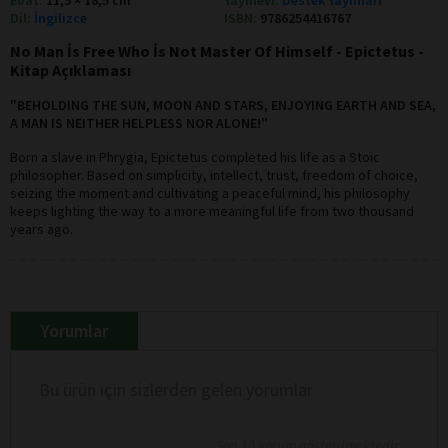
Dil:
İngilizce
ISBN:
9786254416767
No Man İs Free Who İs Not Master Of Himself - Epictetus -
Kitap Açıklaması
"BEHOLDING THE SUN, MOON AND STARS, ENJOYING EARTH AND SEA,
A MAN IS NEITHER HELPLESS NOR ALONE!"
Born a slave in Phrygia, Epictetus completed his life as a Stoic
philosopher. Based on simplicity, intellect, trust, freedom of choice,
seizing the moment and cultivating a peaceful mind, his philosophy
keeps lighting the way to a more meaningful life from two thousand
years ago.
Yorumlar
Bu ürün için sizlerden gelen yorumlar
Son 10 yorum gösterilmektedir