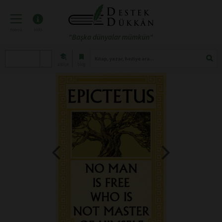
menü
info
"Başka dünyalar mümkün"
atölye
blog