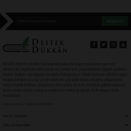
Abone Ol
DESTEK MEDYA GRUBU, bünyesinde bulundurduğu markaların yanı sıra
ülkemizde yayımcılık sektöründe söz sahibi tüm yayınevlerinin değerli eserlerini
Destek Dükkan aracılığıyla okurlarla buluşturuyor. Sitede bulunan 250 bini aşkın
kitapla beraber sıra dışı ve stil sahibi bir çok farklı ürünü de geniş yelpazesine
katan Destek Dükkan, ihtiyacınız olan ürünü en hızlı ve kaliteli şekilde kapınıza
kadar teslim ediyor. Çalışma saatlerimiz hafta içi sabah 09:00 akşam 18:00
arasındadır.
Hakkımızda
Yardım ve İletişim
Favori Sayfaları
Satış Sözleşmeleri