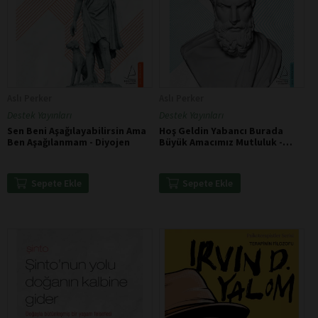
Aslı Perker
Aslı Perker
Destek Yayınları
Destek Yayınları
Sen Beni Aşağılayabilirsin Ama
Hoş Geldin Yabancı Burada
Ben Aşağılanmam - Diyojen
Büyük Amacımız Mutluluk -
Epikür
Sepete Ekle
Sepete Ekle