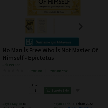
No Man İs Free Who İs Not Master Of
Himself - Epictetus
Aslı Perker
★
★
★
★
★
★
★
★
★
★
0 Yorum
Yorum Yaz
Adet
Sepete Ekle
Sayfa Sayısı:
88
Yayın Tarihi:
Haziran 2022
Ebat:
11,5 × 18,5 cm
Yayınevi:
Destek Yayınları