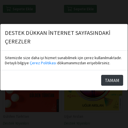
Sepete Ekle
Sepete Ekle
DESTEK DÜKKAN İNTERNET SAYFASINDAKİ
ÇEREZLER
Sitemizde size daha iyi hizmet sunabilmek için çerez kullanılmaktadır.
Detaylı bilgiye
Çerez Politikası
dökumanımızdan erişebilirsiniz.
TAMAM
Gülden Türktan
Uğur Arslan
Destek Yayınları
Destek Yayınları