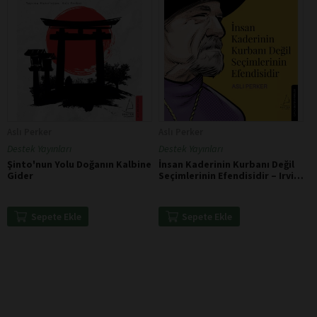
Aslı Perker
Aslı Perker
Destek Yayınları
Destek Yayınları
Şinto'nun Yolu Doğanın Kalbine
İnsan Kaderinin Kurbanı Değil
Gider
Seçimlerinin Efendisidir – Irvin
D. Yalom
Sepete Ekle
Sepete Ekle