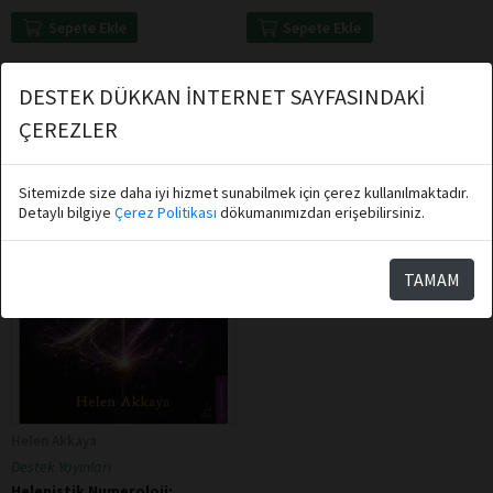
Sepete Ekle
Sepete Ekle
DESTEK DÜKKAN İNTERNET SAYFASINDAKİ
ÇEREZLER
Sitemizde size daha iyi hizmet sunabilmek için çerez kullanılmaktadır.
Detaylı bilgiye
Çerez Politikası
dökumanımızdan erişebilirsiniz.
TAMAM
Helen Akkaya
Destek Yayınları
Helenistik Numeroloji: