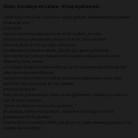
Ölüm, Kurabiye ve Lalala - Kitap Açıklaması
“Şunu biliyorum ki bir mücevher ustası geliyor. Kelimelerden hazineler
bırakacak size...”
İclal Aydın
Karpuz seçerken kaburgasını kıran bir kadının, kendini
pirince yatırıp iyileştirmek isteyen bir kızın, köşe minderi
olma hayali kuran bir çocuğun öyküsü bu.
Ve elbette; kurabiyesi elinde, ölümle göz göze gelenlerin...
Kimi zaman bir çamaşır makinesinin karşısına oturup kendi içimizi
dinliyoruz, kimi zaman
çocukluğun kırılgan köşelerinden geçip bir psikoterapist koltuğunda
yıllar öncesinin mendillerine
sarılıyoruz.Ekin Firdevs Küçüker, bizi hem kırılgan hem cesur, hem
gündelik hem uçuk kaçık bir tecrübenin
ortasına bırakıyor.
Kimi zaman gülümsetiyor, kimi zaman gözlerimizi dolduruyor ama en
çok da şunu söylüyor:
“Senin de hikâyen burada bir yerlerde...”
Dil oyunları, kelime kurnazlıkları, toplumun dayattığı normlara
gülümseyen bir başkaldırı...
İclal Aydın’ın önsözüyle Ölüm, Kurabiye ve Lalala okurunu büyüleyici bir
evrene davet ediyor...