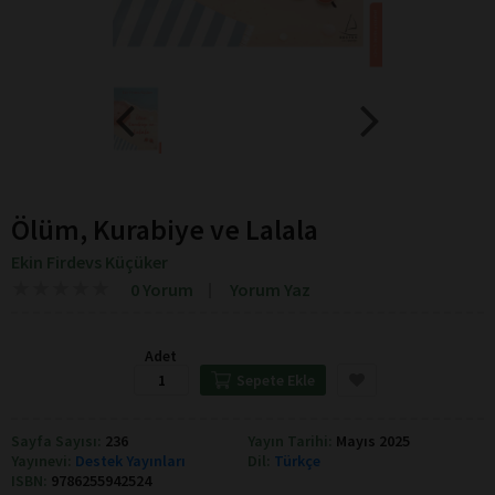
Ölüm, Kurabiye ve Lalala
Ekin Firdevs Küçüker
★
★
★
★
★
★
★
★
★
★
0 Yorum
Yorum Yaz
Adet
Sepete Ekle
Sayfa Sayısı:
236
Yayın Tarihi:
Mayıs 2025
Yayınevi:
Destek Yayınları
Dil:
Türkçe
ISBN:
9786255942524