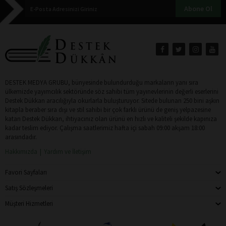
Abone Ol
DESTEK MEDYA GRUBU, bünyesinde bulundurduğu markaların yanı sıra
ülkemizde yayımcılık sektöründe söz sahibi tüm yayınevlerinin değerli eserlerini
Destek Dükkan aracılığıyla okurlarla buluşturuyor. Sitede bulunan 250 bini aşkın
kitapla beraber sıra dışı ve stil sahibi bir çok farklı ürünü de geniş yelpazesine
katan Destek Dükkan, ihtiyacınız olan ürünü en hızlı ve kaliteli şekilde kapınıza
kadar teslim ediyor. Çalışma saatlerimiz hafta içi sabah 09:00 akşam 18:00
arasındadır.
Hakkımızda
Yardım ve İletişim
Favori Sayfaları
Satış Sözleşmeleri
Müşteri Hizmetleri