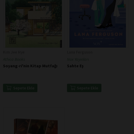
Kim Jee Hye
Lana Ferguson
Athica Books
Nox Yayınları
Soyang-ri'nin Kitap Mutfağı
Sahte Eş
Sepete Ekle
Sepete Ekle