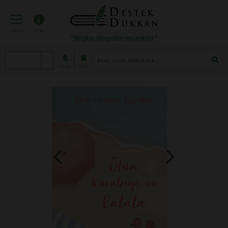
menü
info
"Başka dünyalar mümkün"
atölye
blog