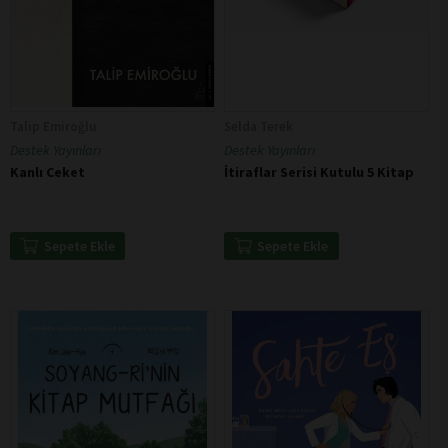
Talip Emiroğlu
Selda Terek
Destek Yayınları
Destek Yayınları
Kanlı Ceket
İtiraflar Serisi Kutulu 5 Kitap
Sepete Ekle
Sepete Ekle